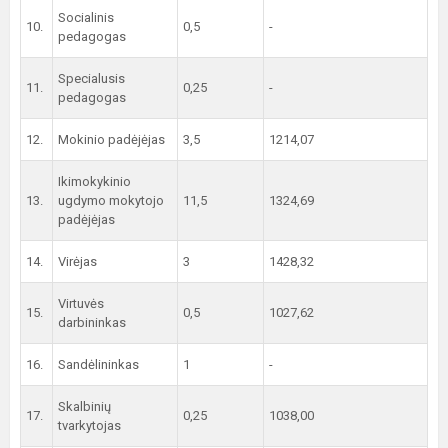
Socialinis
10.
0,5
-
pedagogas
Specialusis
11.
0,25
-
pedagogas
12.
Mokinio padėjėjas
3,5
1214,07
Ikimokykinio
13.
ugdymo mokytojo
11,5
1324,69
padėjėjas
14.
Virėjas
3
1428,32
Virtuvės
15.
0,5
1027,62
darbininkas
16.
Sandėlininkas
1
-
Skalbinių
17.
0,25
1038,00
tvarkytojas