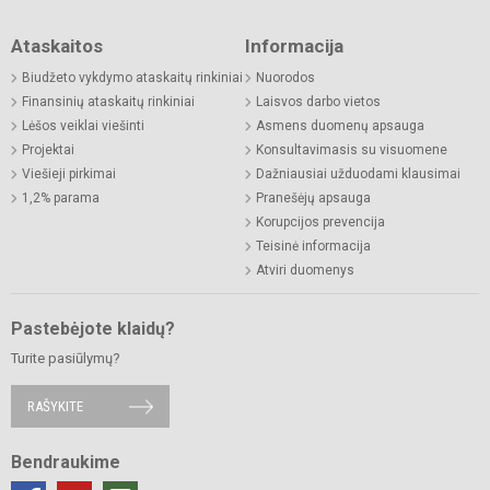
Ataskaitos
Informacija
Biudžeto vykdymo ataskaitų rinkiniai
Nuorodos
Finansinių ataskaitų rinkiniai
Laisvos darbo vietos
Lėšos veiklai viešinti
Asmens duomenų apsauga
Projektai
Konsultavimasis su visuomene
Viešieji pirkimai
Dažniausiai užduodami klausimai
1,2% parama
Pranešėjų apsauga
Korupcijos prevencija
Teisinė informacija
Atviri duomenys
Pastebėjote klaidų?
Turite pasiūlymų?
RAŠYKITE
Bendraukime