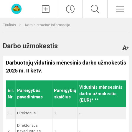
Paieška
Men
Titulinis
Administracinė informacija
Darbo užmokestis
Darbuotojų vidutinis mėnesinis darbo užmokestis
2025 m. II ketv.
Vidutinis mėnsesinis
Eil.
Pareigybės
Pareigybių
darbo užmokestis
Nr.
pavadinimas
skaičius
(EUR)* **
1.
Direktorius
1
-
Direktoriaus
2.
pavaduotojas
1
-