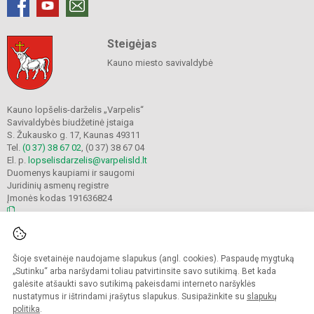
Steigėjas
Kauno miesto savivaldybė
Kauno lopšelis-darželis „Varpelis“
Savivaldybės biudžetinė įstaiga
S. Žukausko g. 17, Kaunas 49311
Tel.
(0 37) 38 67 02
, (0 37) 38 67 04
El. p.
lopselisdarzelis@varpelisld.lt
Duomenys kaupiami ir saugomi
Juridinių asmenų registre
Įmonės kodas 191636824
© 2023. Kauno lopšelis-darželis Varpelis. Visos teisės saugomos.
Šioje svetainėje naudojame slapukus (angl. cookies). Paspaudę mygtuką
Kopijuoti turinį be raštiško įstaigos administracijos sutikimo griežtai draudžiama.
„Sutinku“ arba naršydami toliau patvirtinsite savo sutikimą. Bet kada
galėsite atšaukti savo sutikimą pakeisdami interneto naršyklės
Prieinamumo paraiška
Slapukų politika
nustatymus ir ištrindami įrašytus slapukus. Susipažinkite su
slapukų
politika
.
Sumanus būdas atnaujinti