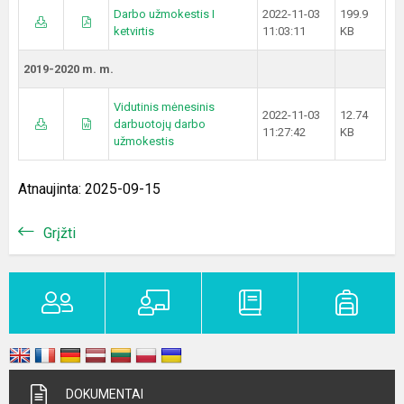
Darbo užmokestis I
2022-11-03
199.9
ketvirtis
11:03:11
KB
2019-2020 m. m.
Vidutinis mėnesinis
2022-11-03
12.74
darbuotojų darbo
11:27:42
KB
užmokestis
Atnaujinta: 2025-09-15
Grįžti
DOKUMENTAI