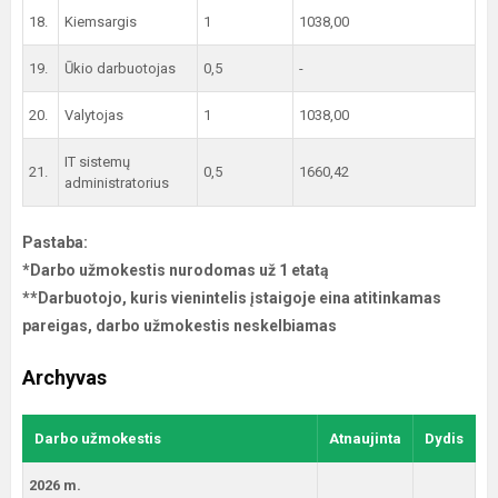
18.
Kiemsargis
1
1038,00
19.
Ūkio darbuotojas
0,5
-
20.
Valytojas
1
1038,00
IT sistemų
21.
0,5
1660,42
administratorius
Pastaba:
*Darbo užmokestis nurodomas už 1 etatą
**Darbuotojo, kuris vienintelis įstaigoje eina atitinkamas
pareigas, darbo užmokestis neskelbiamas
Archyvas
Darbo užmokestis
Atnaujinta
Dydis
2026 m.