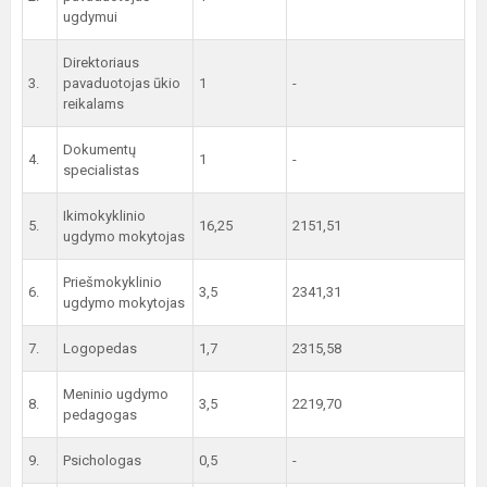
ugdymui
Direktoriaus
3.
pavaduotojas ūkio
1
-
reikalams
Dokumentų
4.
1
-
specialistas
Ikimokyklinio
5.
16,25
2151,51
ugdymo mokytojas
Priešmokyklinio
6.
3,5
2341,31
ugdymo mokytojas
7.
Logopedas
1,7
2315,58
Meninio ugdymo
8.
3,5
2219,70
pedagogas
9.
Psichologas
0,5
-