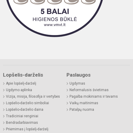
Lopšelis-darželis
Paslaugos
Apie lopšelį-darželį
Ugdymas
Ugdymo aplinka
Neformalusis švietimas
Vizija, misija, filosofija ir vertybės
Pagalba mokiniams ir tėvams
Lopšelio-darželio simboliai
Vaikų maitinimas
Lopšelio-darželio daina
Patalpų nuoma
Tradiciniai renginiai
Bendradarbiavimas
Priėmimas į lopšelį-darželį