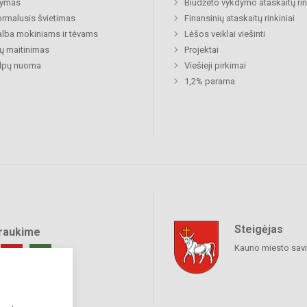
ymas
Biudžeto vykdymo ataskaitų rin
rmalusis švietimas
Finansinių ataskaitų rinkiniai
lba mokiniams ir tėvams
Lėšos veiklai viešinti
ų maitinimas
Projektai
alpų nuoma
Viešieji pirkimai
1,2% parama
Steigėjas
raukime
Kauno miesto sav