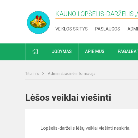
KAUNO LOPŠELIS-DARŽELIS „​
VEIKLOS SRITYS
PASLAUGOS
ADMI
PRADŽIA
UGDYMAS
APIE MUS
PAGALBA 
Titulinis
Administracinė informacija
Lėšos veiklai viešinti
Lopšelis-darželis lėšų veiklai viešinti neskiria.