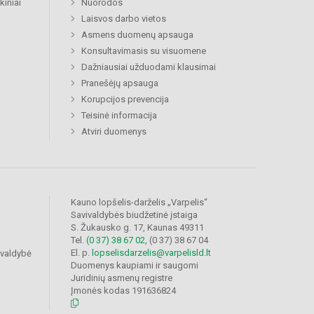
kiniai
Nuorodos
Laisvos darbo vietos
Asmens duomenų apsauga
Konsultavimasis su visuomene
Dažniausiai užduodami klausimai
Pranešėjų apsauga
Korupcijos prevencija
Teisinė informacija
Atviri duomenys
Kauno lopšelis-darželis „Varpelis“
Savivaldybės biudžetinė įstaiga
S. Žukausko g. 17, Kaunas 49311
Tel.
(0 37) 38 67 02
, (0 37) 38 67 04
El. p.
lopselisdarzelis@varpelisld.lt
ivaldybė
Duomenys kaupiami ir saugomi
Juridinių asmenų registre
Įmonės kodas 191636824