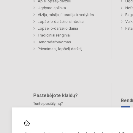
Apie lopšelį-darželį
Ugd
Ugdymo aplinka
Nefo
Vizija, misija, filosofija ir vertybės
Paga
Lopšelio-darželio simboliai
Vaik
Lopšelio-darželio daina
Pat
Tradiciniai renginiai
Bendradarbiavimas
Priėmimas į lopšelį-darželį
Pastebėjote klaidų?
Bend
Turite pasiūlymų?
RAŠYKITE