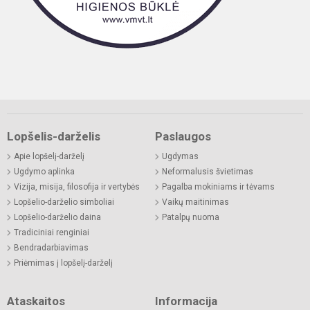
Lopšelis-darželis
Paslaugos
Apie lopšelį-darželį
Ugdymas
Ugdymo aplinka
Neformalusis švietimas
Vizija, misija, filosofija ir vertybės
Pagalba mokiniams ir tėvams
Lopšelio-darželio simboliai
Vaikų maitinimas
Lopšelio-darželio daina
Patalpų nuoma
Tradiciniai renginiai
Bendradarbiavimas
Priėmimas į lopšelį-darželį
Ataskaitos
Informacija