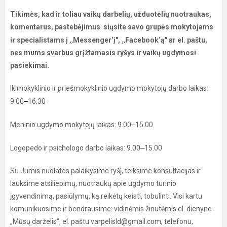
Tikimės, kad ir toliau vaikų darbelių, užduotėlių nuotraukas,
komentarus, pastebėjimus siųsite savo grupės mokytojams
„
„
ir specialistams į
Messenger‘į",
Facebook‘ą" ar el. paštu,
nes mums svarbus grįžtamasis ryšys ir vaikų ugdymosi
pasiekimai.
Ikimokyklinio ir priešmokyklinio ugdymo mokytojų darbo laikas:
–
9.00
16.30
–
Meninio ugdymo mokytojų laikas: 9.00
15.00
–
Logopedo ir psichologo darbo laikas: 9.00
15.00
Su Jumis nuolatos palaikysime ryšį, teiksime konsultacijas ir
lauksime atsiliepimų, nuotraukų apie ugdymo turinio
įgyvendinimą, pasiūlymų, ką reikėtų keisti, tobulinti. Visi kartu
komunikuosime ir bendrausime: vidinėmis žinutėmis el. dienyne
„Mūsų darželis“, el. paštu varpelisld@gmail.com, telefonu,