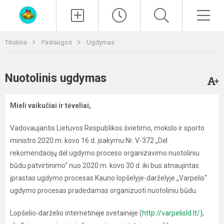
Paieška
Men
Titulinis
Paslaugos
Ugdymas
Nuotolinis ugdymas
Mieli vaikučiai ir tėveliai,
Vadovaujantis Lietuvos Respublikos švietimo, mokslo ir sporto
ministro 2020 m. kovo 16 d. įsakymu Nr. V-372 „Dėl
rekomendacijų dėl ugdymo proceso organizavimo nuotoliniu
būdu patvirtinimo“ nuo 2020 m. kovo 30 d. iki bus atnaujintas
įprastas ugdymo procesas Kauno lopšelyje-darželyje „Varpelis“
ugdymo procesas pradedamas organizuoti nuotoliniu būdu.
Lopšelio-darželio internetinėje svetainėje (
http://varpelisld.lt/
),