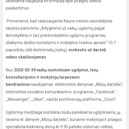
skelbiama naujausia informacija apie įstaigos veiklos
pasikeitimus.
Primename, kad vadovaujantis Kauno miesto savivaldybės
tarybos patvirtintu „Atlyginimo už vaikų, ugdomų pagal
ikimokyklinio ir (ar) priešmokyklinio ugdymo programas,
išlaikymo dydžio nustatymo ir mokėjimo tvarkos aprašo“ 10.7
papunkčiu (dėl ekstremalių įvykių),
mokestis už darželį
nebus
skaičiuojamas.
Nuo
2020-03-30 vaikų nuotoliniam ugdymui, tėvų
konsultacijoms ir mokytojų tarpusavio
bendravimui
naudojamas elektroninis dienynas ,,Mūsų darželis“,
„
internetinio socialinio komunikavimo programos
Facebook",
„
„
„
Messenger",
Viber", vaizdo konferencijų platforma
Zoom".
Ugdomoji medžiaga nuotoliniu būdu pateikiama ugdytiniams, jų
tėvams el. dienyne „Mūsų darželis“, kuriame mokytojai ir įstaigos
specialistai kiekvieną dieną iki 9.30 pateiks siūlomas veiklas,