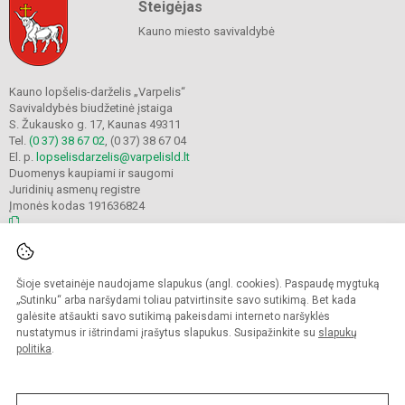
Steigėjas
Kauno miesto savivaldybė
Kauno lopšelis-darželis „Varpelis“
Savivaldybės biudžetinė įstaiga
S. Žukausko g. 17, Kaunas 49311
Tel.
(0 37) 38 67 02
, (0 37) 38 67 04
El. p.
lopselisdarzelis@varpelisld.lt
Duomenys kaupiami ir saugomi
Juridinių asmenų registre
Įmonės kodas 191636824
© 2023. Kauno lopšelis-darželis Varpelis. Visos teisės saugomos.
Šioje svetainėje naudojame slapukus (angl. cookies). Paspaudę mygtuką
Kopijuoti turinį be raštiško įstaigos administracijos sutikimo griežtai draudžiama.
„Sutinku“ arba naršydami toliau patvirtinsite savo sutikimą. Bet kada
galėsite atšaukti savo sutikimą pakeisdami interneto naršyklės
Prieinamumo paraiška
Slapukų politika
nustatymus ir ištrindami įrašytus slapukus. Susipažinkite su
slapukų
politika
.
Sumanus būdas atnaujinti
mokyklos interneto
svetainę