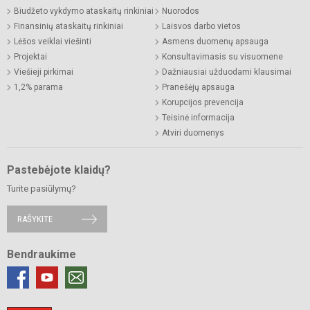
Biudžeto vykdymo ataskaitų rinkiniai
Nuorodos
Finansinių ataskaitų rinkiniai
Laisvos darbo vietos
Lėšos veiklai viešinti
Asmens duomenų apsauga
Projektai
Konsultavimasis su visuomene
Viešieji pirkimai
Dažniausiai užduodami klausimai
1,2% parama
Pranešėjų apsauga
Korupcijos prevencija
Teisinė informacija
Atviri duomenys
Pastebėjote klaidų?
Turite pasiūlymų?
RAŠYKITE
Bendraukime