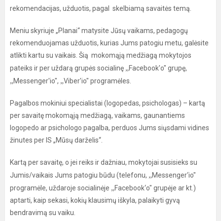
rekomendacijas, užduotis, pagal skelbiamą savaitės temą.
Meniu skyriuje „Planai“ matysite Jūsų vaikams, pedagogų
rekomenduojamas užduotis, kurias Jums patogiu metu, galėsite
atlikti kartu su vaikais. Šią mokomąją medžiagą mokytojos
„
pateiks ir per uždarą grupės socialinę
Facebook'o" grupę,
„
„
Messenger'io",
Viber'io" programėles.
Pagalbos mokiniui specialistai (logopedas, psichologas) – kartą
per savaitę mokomąją medžiagą, vaikams, gaunantiems
logopedo ar psichologo pagalba, perduos Jums siųsdami vidines
žinutes per IS „Mūsų darželis“.
Kartą per savaitę, o jei reiks ir dažniau, mokytojai susisieks su
„
Jumis/vaikais Jums patogiu būdu (telefonu,
Messenger‘io"
„
programėle, uždaroje socialinėje
Facebook‘o" grupėje ar kt.)
aptarti, kaip sekasi, kokių klausimų iškyla, palaikyti gyvą
bendravimą su vaiku.