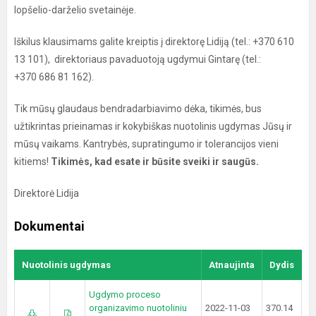
lopšelio-darželio svetainėje.
Iškilus klausimams galite kreiptis į direktorę Lidiją (tel.: +370 610
13 101), direktoriaus pavaduotoją ugdymui Gintarę (tel.:
+370 686 81 162).
Tik mūsų glaudaus bendradarbiavimo dėka, tikimės, bus
užtikrintas prieinamas ir kokybiškas nuotolinis ugdymas Jūsų ir
mūsų vaikams. Kantrybės, supratingumo ir tolerancijos vieni
kitiems!
Tikimės, kad esate ir būsite sveiki ir saugūs.
Direktorė Lidija
Dokumentai
Nuotolinis ugdymas
Atnaujinta
Dydis
Ugdymo proceso
organizavimo nuotoliniu
2022-11-03
370.14