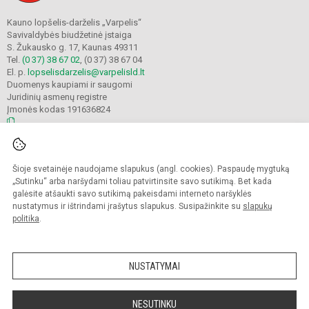
Kauno lopšelis-darželis „Varpelis“
Savivaldybės biudžetinė įstaiga
S. Žukausko g. 17, Kaunas 49311
Tel.
(0 37) 38 67 02
, (0 37) 38 67 04
El. p.
lopselisdarzelis@varpelisld.lt
Duomenys kaupiami ir saugomi
Juridinių asmenų registre
Įmonės kodas 191636824
© 2023. Kauno lopšelis-darželis Varpelis. Visos teisės saugomos.
Šioje svetainėje naudojame slapukus (angl. cookies). Paspaudę mygtuką
Kopijuoti turinį be raštiško įstaigos administracijos sutikimo griežtai draudžiama.
„Sutinku“ arba naršydami toliau patvirtinsite savo sutikimą. Bet kada
galėsite atšaukti savo sutikimą pakeisdami interneto naršyklės
Prieinamumo paraiška
Slapukų politika
nustatymus ir ištrindami įrašytus slapukus. Susipažinkite su
slapukų
politika
.
Sumanus būdas atnaujinti
mokyklos interneto
svetainę
NUSTATYMAI
NESUTINKU