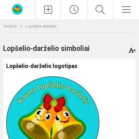
Paieška
Men
Titulinis
Lopšelis-darželis
Lopšelio-darželio simboliai
Lopšelio-darželio logotipas