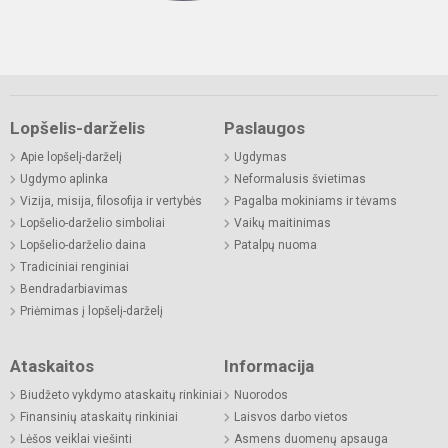
Lopšelis-darželis
Paslaugos
Apie lopšelį-darželį
Ugdymas
Ugdymo aplinka
Neformalusis švietimas
Vizija, misija, filosofija ir vertybės
Pagalba mokiniams ir tėvams
Lopšelio-darželio simboliai
Vaikų maitinimas
Lopšelio-darželio daina
Patalpų nuoma
Tradiciniai renginiai
Bendradarbiavimas
Priėmimas į lopšelį-darželį
Ataskaitos
Informacija
Biudžeto vykdymo ataskaitų rinkiniai
Nuorodos
Finansinių ataskaitų rinkiniai
Laisvos darbo vietos
Lėšos veiklai viešinti
Asmens duomenų apsauga