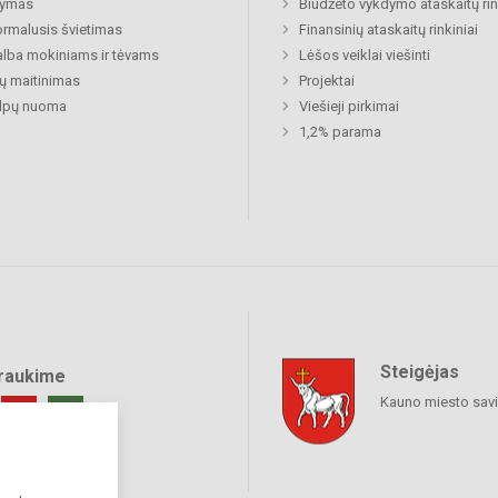
ymas
Biudžeto vykdymo ataskaitų rin
rmalusis švietimas
Finansinių ataskaitų rinkiniai
lba mokiniams ir tėvams
Lėšos veiklai viešinti
ų maitinimas
Projektai
alpų nuoma
Viešieji pirkimai
1,2% parama
Steigėjas
raukime
Kauno miesto sav