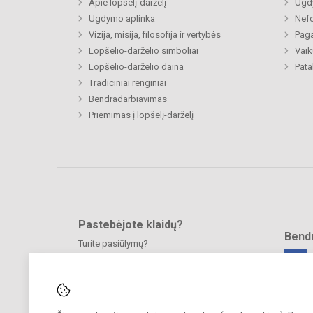
Apie lopšelį-darželį
Ugd
Ugdymo aplinka
Nefo
Vizija, misija, filosofija ir vertybės
Paga
Lopšelio-darželio simboliai
Vaik
Lopšelio-darželio daina
Pat
Tradiciniai renginiai
Bendradarbiavimas
Priėmimas į lopšelį-darželį
Pastebėjote klaidų?
Bend
Turite pasiūlymų?
RAŠYKITE