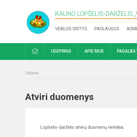
KAUNO LOPŠELIS-DARŽELIS „​
VEIKLOS SRITYS
PASLAUGOS
ADMI
PRADŽIA
UGDYMAS
APIE MUS
PAGALBA 
Titulinis
Atviri duomenys
Lopšelis-darželis atvirų duomenų neteikia.