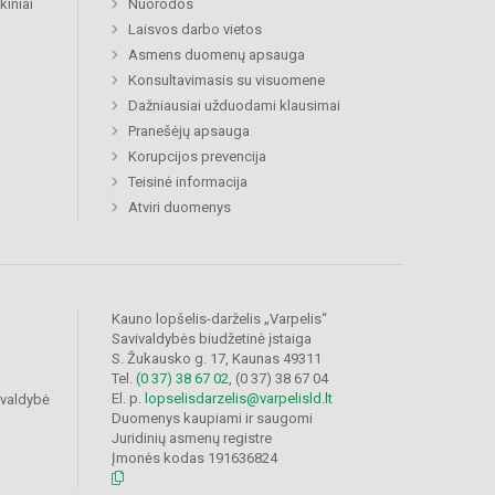
kiniai
Nuorodos
Laisvos darbo vietos
Asmens duomenų apsauga
Konsultavimasis su visuomene
Dažniausiai užduodami klausimai
Pranešėjų apsauga
Korupcijos prevencija
Teisinė informacija
Atviri duomenys
Kauno lopšelis-darželis „Varpelis“
Savivaldybės biudžetinė įstaiga
S. Žukausko g. 17, Kaunas 49311
Tel.
(0 37) 38 67 02
, (0 37) 38 67 04
El. p.
lopselisdarzelis@varpelisld.lt
ivaldybė
Duomenys kaupiami ir saugomi
Juridinių asmenų registre
Įmonės kodas 191636824