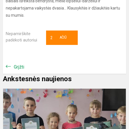
balsais išreikšta bendrystė, meilė lopšeliui-darželiui ir
nepakartojama vaikystės dvasia... Klausykitės ir džiaukitės kartu
su mumis.
Nepamirškite
2
AČIŪ
padėkoti autoriui
Grįžti
Ankstesnės naujienos
S
t
m
k
„
2