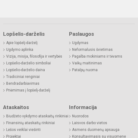
Lopšelis-darželis
Paslaugos
Apie lopšelį-darželį
Ugdymas
Ugdymo aplinka
Neformalusis švietimas
Vizija, misija, filosofija ir vertybės
Pagalba mokiniams ir tėvams
Lopšelio-darželio simboliai
Vaikų maitinimas
Lopšelio-darželio daina
Patalpų nuoma
Tradiciniai renginiai
Bendradarbiavimas
Priėmimas į lopšelį-darželį
Ataskaitos
Informacija
Biudžeto vykdymo ataskaitų rinkiniai
Nuorodos
Finansinių ataskaitų rinkiniai
Laisvos darbo vietos
Lėšos veiklai viešinti
Asmens duomenų apsauga
Projektai
Konsultavimasis su visuomene