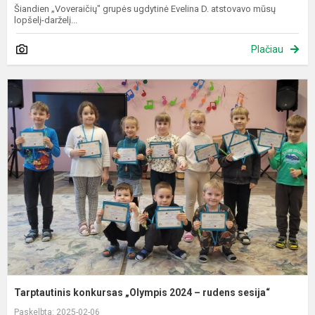
Šiandien „Voveraičių" grupės ugdytinė Evelina D. atstovavo mūsų
lopšelį-darželį...
Plačiau
T
k
„
2
–
r
s
Tarptautinis konkursas „Olympis 2024 – rudens sesija“
Paskelbta: 2025-02-06