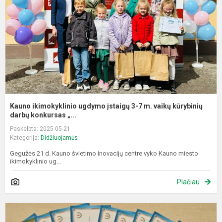
3
7
m
v
k
d.
Kauno ikimokyklinio ugdymo įstaigų 3-7 m. vaikų kūrybinių
darbų konkursas „...
Paskelbta: 2025-05-21
Kategorija:
Didžiuojamės
Gegužės 21 d. Kauno švietimo inovacijų centre vyko Kauno miesto
ikimokyklinio ug...
Plačiau
„
2