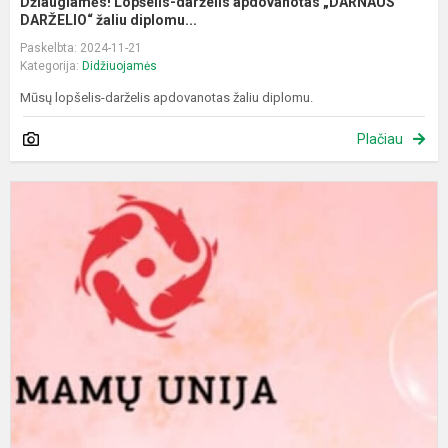
Džiaugiamės! Lopšelis-darželis apdovanotas „DARNAUS
DARŽELIO“ žaliu diplomu...
Paskelbta: 2024-11-21
Kategorija:
Didžiuojamės
Mūsų lopšelis-darželis apdovanotas žaliu diplomu.
Plačiau
L
f
„
u
p