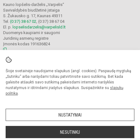
Kauno lopšelis-darželis „Varpelis“
Savivaldybės biudžetinė įstaiga
S. Žukausko g. 17, Kaunas 49311
Tel.
(0 37) 38 67 02
, (0 37) 38 67 04
El. p.
lopselisdarzelis@varpelisld.lt
Duomenys kaupiami ir saugomi
Juridinių asmenų registre
Įmonės kodas 191636824
© 2023. Kauno lopšelis-darželis Varpelis. Visos teisės saugomos.
Šioje svetainėje naudojame slapukus (angl. cookies). Paspaudę mygtuką
Kopijuoti turinį be raštiško įstaigos administracijos sutikimo griežtai draudžiama.
„Sutinku“ arba naršydami toliau patvirtinsite savo sutikimą. Bet kada
galėsite atšaukti savo sutikimą pakeisdami interneto naršyklės
Prieinamumo paraiška
Slapukų politika
nustatymus ir ištrindami įrašytus slapukus. Susipažinkite su
slapukų
politika
.
Sumanus būdas atnaujinti
mokyklos interneto
svetainę
NUSTATYMAI
NESUTINKU