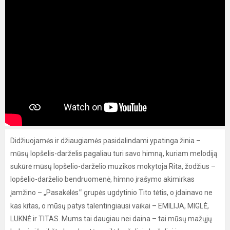
Didžiuojamės ir džiaugiamės pasidalindami ypatinga žinia –
mūsų lopšelis-darželis pagaliau turi savo himną, kuriam melodiją
sukūrė mūsų lopšelio-darželio muzikos mokytoja Rita, žodžius –
lopšelio-darželio bendruomenė, himno įrašymo akimirkas
įamžino – „Pasakėlės
grupės ugdytinio Tito tėtis, o įdainavo ne
“
kas kitas, o mūsų patys talentingiausi vaikai – EMILIJA, MIGLĖ,
LUKNĖ ir TITAS. Mums tai daugiau nei daina – tai mūsų mažųjų