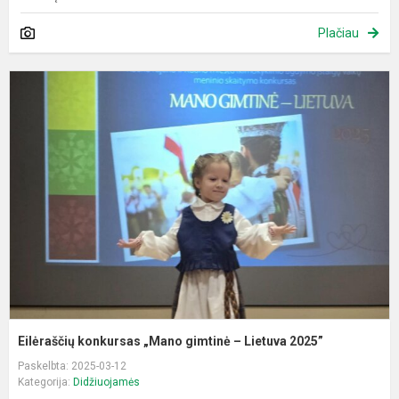
Plačiau
E
k
„
g
–
L
2
Eilėraščių konkursas „Mano gimtinė – Lietuva 2025”
Paskelbta: 2025-03-12
Kategorija:
Didžiuojamės