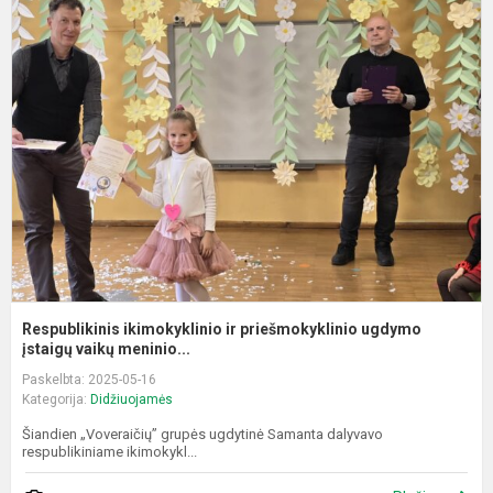
R
i
ir
p
u
įs
Respublikinis ikimokyklinio ir priešmokyklinio ugdymo
įstaigų vaikų meninio...
Paskelbta: 2025-05-16
Kategorija:
Didžiuojamės
Šiandien „Voveraičių” grupės ugdytinė Samanta dalyvavo
respublikiniame ikimokykl...