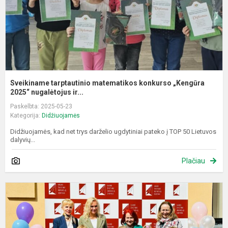
Sveikiname tarptautinio matematikos konkurso „Kengūra
2025“ nugalėtojus ir...
Paskelbta: 2025-05-23
Kategorija:
Didžiuojamės
Didžiuojamės, kad net trys darželio ugdytiniai pateko į TOP 50 Lietuvos
dalyvių...
Plačiau
K
i
u
į