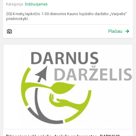
Kategorija:
Didžiuojamės
2024 metų lapkričio 1-30 dienomis Kauno lopšelio-darželio „Varpelis“
priešmokykl...
Plačiau
D
L
d
a
„
D