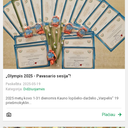
-
P
s
„Olympis 2025 - Pavasario sesija“!
Paskelbta: 2025-05-19
Kategorija:
Didžiuojamės
2025 metų kovo 1-31 dienomis Kauno lopšelio-darželio „Varpelis“ 19
priešmokyklin...
Plačiau