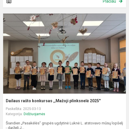
Plačiau
D
r
k
,
p
2
Dailaus rašto konkursas ,,Mažoji plinksnelė 2025"
Paskelbta: 2025-03-13
Kategorija:
Didžiuojamės
Šiandien „Pasakėlės" grupės ugdytinė Luknė L. atstovavo mūsų lopšelį
- darželį J...