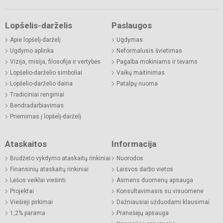
Lopšelis-darželis
Paslaugos
Apie lopšelį-darželį
Ugdymas
Ugdymo aplinka
Neformalusis švietimas
Vizija, misija, filosofija ir vertybės
Pagalba mokiniams ir tėvams
Lopšelio-darželio simboliai
Vaikų maitinimas
Lopšelio-darželio daina
Patalpų nuoma
Tradiciniai renginiai
Bendradarbiavimas
Priėmimas į lopšelį-darželį
Ataskaitos
Informacija
Biudžeto vykdymo ataskaitų rinkiniai
Nuorodos
Finansinių ataskaitų rinkiniai
Laisvos darbo vietos
Lėšos veiklai viešinti
Asmens duomenų apsauga
Projektai
Konsultavimasis su visuomene
Viešieji pirkimai
Dažniausiai užduodami klausimai
1,2% parama
Pranešėjų apsauga