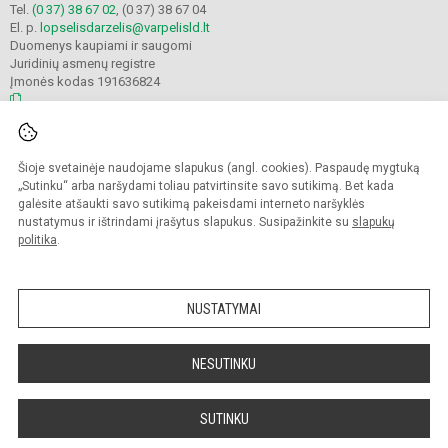
Tel.
(0 37) 38 67 02
, (0 37) 38 67 04
El. p.
lopselisdarzelis@varpelisld.lt
Duomenys kaupiami ir saugomi
Juridinių asmenų registre
Įmonės kodas 191636824
© 2023. Kauno lopšelis-darželis Varpelis. Visos teisės saugomos.
Šioje svetainėje naudojame slapukus (angl. cookies). Paspaudę mygtuką
Kopijuoti turinį be raštiško įstaigos administracijos sutikimo griežtai draudžiama.
„Sutinku“ arba naršydami toliau patvirtinsite savo sutikimą. Bet kada
galėsite atšaukti savo sutikimą pakeisdami interneto naršyklės
Prieinamumo paraiška
Slapukų politika
nustatymus ir ištrindami įrašytus slapukus. Susipažinkite su
slapukų
politika
.
Sumanus būdas atnaujinti
mokyklos interneto
svetainę
NUSTATYMAI
NESUTINKU
SUTINKU