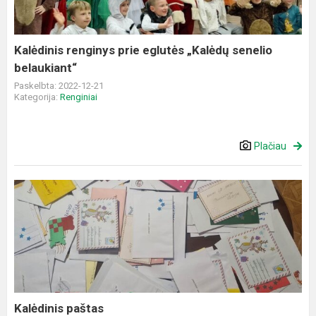
senelio
belaukiant“
Kalėdinis renginys prie eglutės „Kalėdų senelio
belaukiant“
Paskelbta: 2022-12-21
Kategorija:
Renginiai
Plačiau
Kalėdinis
paštas
Kalėdinis paštas