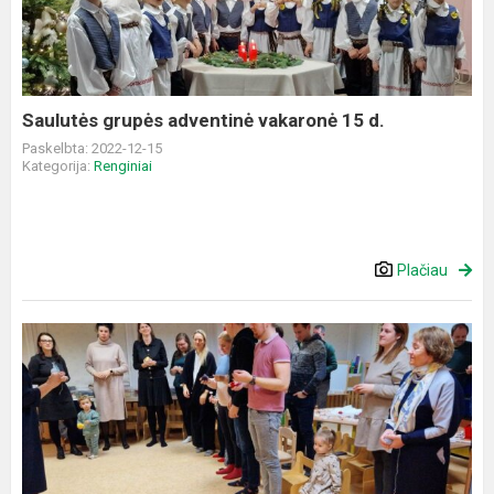
vakaronė
15
d.
Saulutės grupės adventinė vakaronė 15 d.
Paskelbta: 2022-12-15
Kategorija:
Renginiai
Plačiau
Advento
vakaronė
,,Uždekime
gerumo,
meilės
ir
vilties