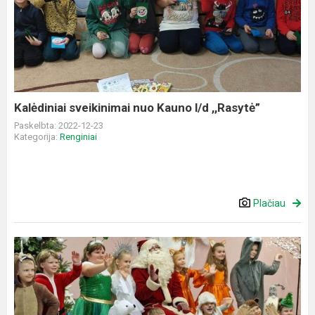
sveikinimai
nuo
Kauno
l/d
,,Rasytė”
Kalėdiniai sveikinimai nuo Kauno l/d ,,Rasytė”
Paskelbta: 2022-12-23
Kategorija:
Renginiai
Plačiau
Kalėdinis
renginys
prie
eglutės
„Kalėdų