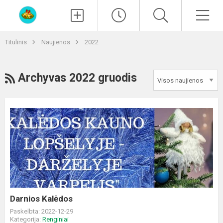
Paieška
Men
Titulinis
Naujienos
2022
RSS
Archyvas 2022 gruodis
Darnios
Kalėdos
Darnios Kalėdos
Paskelbta: 2022-12-29
Kategorija:
Renginiai