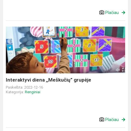
Plačiau
Interaktyvi
diena
,,Meškučių”
grupėje
Interaktyvi diena ,,Meškučių” grupėje
Paskelbta: 2022-12-16
Kategorija:
Renginiai
Plačiau