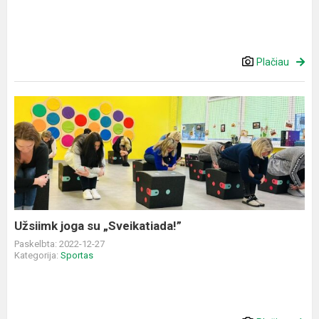
Plačiau
Užsiimk
joga
su
„Sveikatiada!”
Užsiimk joga su „Sveikatiada!”
Paskelbta: 2022-12-27
Kategorija:
Sportas