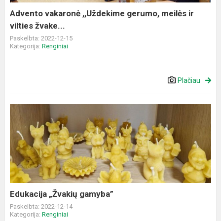
žvake...
Advento vakaronė ,,Uždekime gerumo, meilės ir
vilties žvake...
Paskelbta: 2022-12-15
Kategorija:
Renginiai
Plačiau
Edukacija
„Žvakių
gamyba”
Edukacija „Žvakių gamyba”
Paskelbta: 2022-12-14
Kategorija:
Renginiai