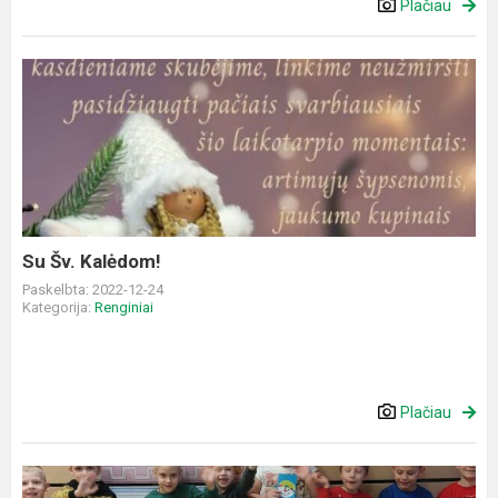
Plačiau
Su
Šv.
Kalėdom!
Su Šv. Kalėdom!
Paskelbta: 2022-12-24
Kategorija:
Renginiai
Plačiau
Kalėdiniai