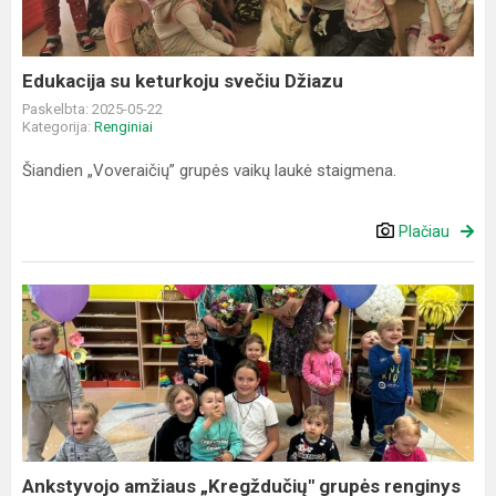
Edukacija su keturkoju svečiu Džiazu
Paskelbta: 2025-05-22
Kategorija:
Renginiai
Šiandien „Voveraičių” grupės vaikų laukė staigmena.
Plačiau
Ankstyvojo
amžiaus
„Kregždučių"
grupės
renginys
„Mes
augame...
Ankstyvojo amžiaus „Kregždučių" grupės renginys