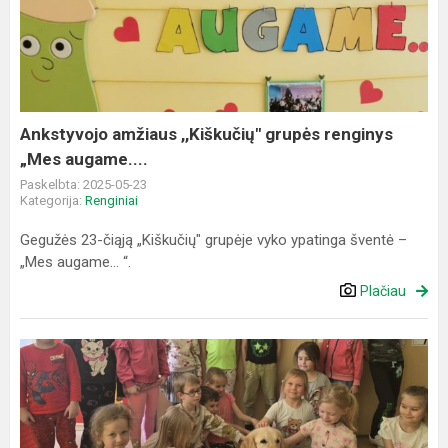
,,Kiškučių"
grupės
renginys
„Mes
augame....
Ankstyvojo amžiaus ,,Kiškučių" grupės renginys
„Mes augame....
Paskelbta: 2025-05-23
Kategorija:
Renginiai
Gegužės 23-čiąją „Kiškučių" grupėje vyko ypatinga šventė –
„Mes augame... “.
Plačiau
Edukacija
su
keturkoju
svečiu
Džiazu