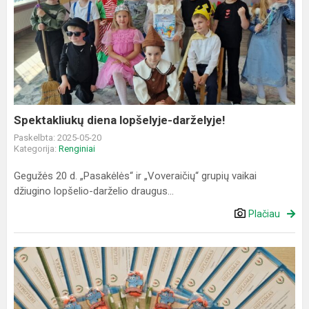
Spektakliukų
diena
lopšelyje-
darželyje!
Spektakliukų diena lopšelyje-darželyje!
Paskelbta: 2025-05-20
Kategorija:
Renginiai
Gegužės 20 d. „Pasakėlės“ ir „Voveraičių“ grupių vaikai
džiugino lopšelio-darželio draugus...
Plačiau
„Olympis
2025
-
Pavasario