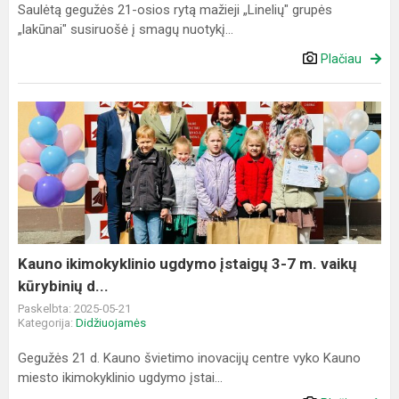
Saulėtą gegužės 21-osios rytą mažieji „Linelių" grupės
„lakūnai" susiruošė į smagų nuotykį...
Plačiau
Kauno
ikimokyklinio
ugdymo
įstaigų
3-
7
m.
vaikų
Kauno ikimokyklinio ugdymo įstaigų 3-7 m. vaikų
kūrybinių
kūrybinių d...
d...
Paskelbta: 2025-05-21
Kategorija:
Didžiuojamės
Gegužės 21 d. Kauno švietimo inovacijų centre vyko Kauno
miesto ikimokyklinio ugdymo įstai...