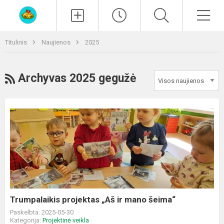
Paieška
Men
Titulinis
Naujienos
2025
RSS
Archyvas 2025 gegužė
Trumpalaikis
projektas
„Aš
ir
mano
šeima“
Trumpalaikis projektas „Aš ir mano šeima“
Paskelbta: 2025-05-30
Kategorija:
Projektinė veikla