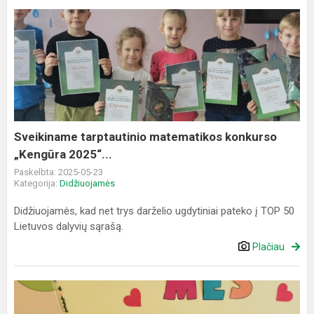
Sveikiname
tarptautinio
matematikos
konkurso
„Kengūra
2025“...
Sveikiname tarptautinio matematikos konkurso
„Kengūra 2025“...
Paskelbta: 2025-05-23
Kategorija:
Didžiuojamės
Didžiuojamės, kad net trys darželio ugdytiniai pateko į TOP 50
Lietuvos dalyvių sąrašą.
Plačiau
Ankstyvojo
amžiaus