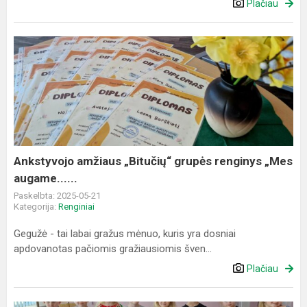
Plačiau
Ankstyvojo
amžiaus
„Bitučių“
grupės
renginys
„Mes
augame......
Ankstyvojo amžiaus „Bitučių“ grupės renginys „Mes
augame......
Paskelbta: 2025-05-21
Kategorija:
Renginiai
Gegužė - tai labai gražus mėnuo, kuris yra dosniai
apdovanotas pačiomis gražiausiomis šven...
Plačiau