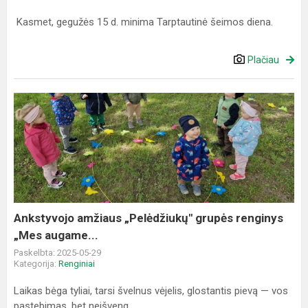
Kasmet, gegužės 15 d. minima Tarptautinė šeimos diena.
Plačiau
Ankstyvojo
amžiaus
„Pelėdžiukų"
grupės
renginys
„Mes
augame...
Ankstyvojo amžiaus „Pelėdžiukų" grupės renginys
„Mes augame...
Paskelbta: 2025-05-29
Kategorija:
Renginiai
Laikas bėga tyliai, tarsi švelnus vėjelis, glostantis pievą — vos
pastebimas, bet neišveng...