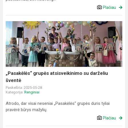
Plačiau
„Pasakėlės“
grupės
atsisveikinimo
su
darželiu
šventė
„Pasakėlės“ grupės atsisveikinimo su darželiu
šventė
Paskelbta: 2025-05-28
Kategorija:
Renginiai
Atrodo, dar visai neseniai „Pasakėlės“ grupės duris tyliai
pravėrė būrys mažylių.
Plačiau