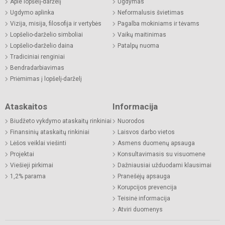
Apie lopšelį-darželį
Ugdymas
Ugdymo aplinka
Neformalusis švietimas
Vizija, misija, filosofija ir vertybės
Pagalba mokiniams ir tėvams
Lopšelio-darželio simboliai
Vaikų maitinimas
Lopšelio-darželio daina
Patalpų nuoma
Tradiciniai renginiai
Bendradarbiavimas
Priėmimas į lopšelį-darželį
Ataskaitos
Informacija
Biudžeto vykdymo ataskaitų rinkiniai
Nuorodos
Finansinių ataskaitų rinkiniai
Laisvos darbo vietos
Lėšos veiklai viešinti
Asmens duomenų apsauga
Projektai
Konsultavimasis su visuomene
Viešieji pirkimai
Dažniausiai užduodami klausimai
1,2% parama
Pranešėjų apsauga
Korupcijos prevencija
Teisinė informacija
Atviri duomenys