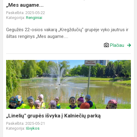
„Mes augame...
Paskelbta: 2025-05-22
Kategorija:
Renginiai
Gegužės 22-osios vakarą „Kregždučių" grupėje vyko jautrus ir
šiltas renginys „Mes augame.....
Plačiau
„Linelių"
grupės
išvyka
į
Kalniečių
parką
„Linelių" grupės išvyka į Kalniečių parką
Paskelbta: 2025-05-21
Kategorija:
Išvykos