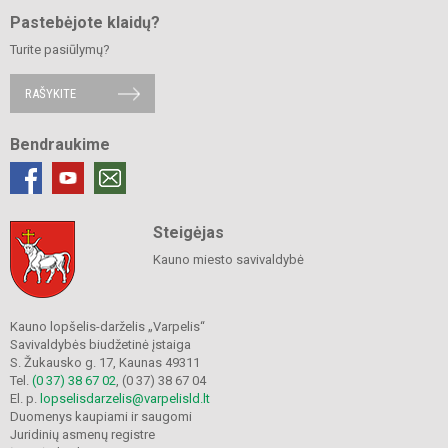
Pastebėjote klaidų?
Turite pasiūlymų?
RAŠYKITE
Bendraukime
Steigėjas
Kauno miesto savivaldybė
Kauno lopšelis-darželis „Varpelis“
Savivaldybės biudžetinė įstaiga
S. Žukausko g. 17, Kaunas 49311
Tel.
(0 37) 38 67 02
, (0 37) 38 67 04
El. p.
lopselisdarzelis@varpelisld.lt
Duomenys kaupiami ir saugomi
Juridinių asmenų registre