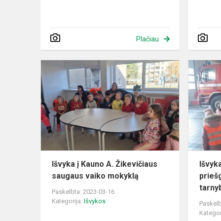
Plačiau
Išvyka
į
Kauno
A.
Žikevičiaus
saugaus
vaiko
mokyklą
Išvyka į Kauno A. Žikevičiaus
Išvyk
saugaus vaiko mokyklą
prieš
tarny
Paskelbta: 2023-03-16
Kategorija:
Išvykos
Paskelb
Kategor