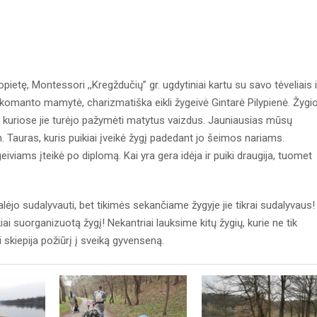
pietę, Montessori ,,Kregždučių” gr. ugdytiniai kartu su savo tėveliais i
Skomanto mamytė, charizmatiška eikli žygeivė Gintarė Pilypienė. Žygi
 kuriose jie turėjo pažymėti matytus vaizdus. Jauniausias mūsų
 Tauras, kuris puikiai įveikė žygį padedant jo šeimos nariams.
iviams įteikė po diplomą. Kai yra gera idėja ir puiki draugija, tuomet
 galėjo sudalyvauti, bet tikimės sekančiame žygyje jie tikrai sudalyvaus!
ai suorganizuotą žygį! Nekantriai lauksime kitų žygių, kurie ne tik
 skiepija požiūrį į sveiką gyvenseną.