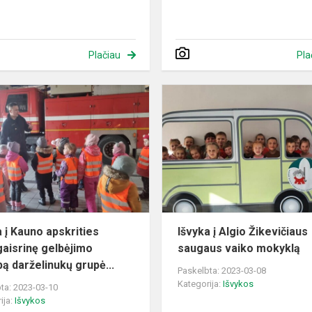
Plačiau
Pla
Išvyka
į
Kauno
apskrities
priešgaisrinę
gelbėjimo
tarnybą
d...
a į Kauno apskrities
Išvyka į Algio Žikevičiaus
gaisrinę gelbėjimo
saugaus vaiko mokyklą
bą darželinukų grupė...
Paskelbta: 2023-03-08
Kategorija:
Išvykos
ta: 2023-03-10
ija:
Išvykos