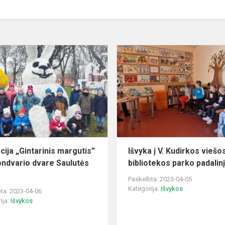
Edukacija
„Gintarinis
margutis”
Raudondvario
dvare
Saulutės...
cija „Gintarinis margutis”
Išvyka į V. Kudirkos viešo
ndvario dvare Saulutės
bibliotekos parko padalin
ė
Paskelbta: 2023-04-05
Kategorija:
Išvykos
ta: 2023-04-06
ija:
Išvykos