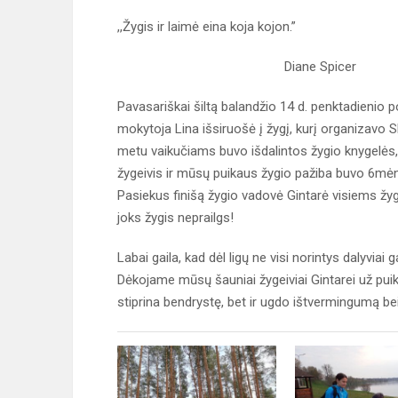
,,Žygis ir laimė eina koja kojon.”
Diane Spicer
Pavasariškai šiltą balandžio 14 d. penktadienio po
mokytoja Lina išsiruošė į žygį, kurį organizavo 
metu vaikučiams buvo išdalintos žygio knygelės,
žygeivis ir mūsų puikaus žygio pažiba buvo 6mėn.
Pasiekus finišą žygio vadovė Gintarė visiems žyge
joks žygis neprailgs!
Labai gaila, kad dėl ligų ne visi norintys dalyviai
Dėkojame mūsų šauniai žygeiviai Gintarei už puiki
stiprina bendrystę, bet ir ugdo ištvermingumą bei