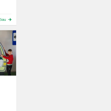
čiau
Išvyka
į
Algio
Žikevičiaus
saugaus
vaiko
mokyklą