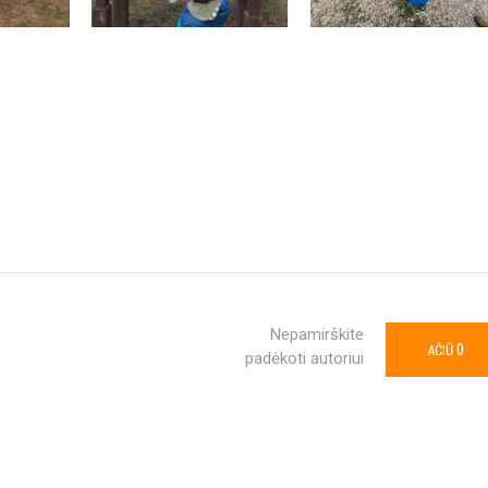
Nepamirškite
0
AČIŪ
padėkoti autoriui