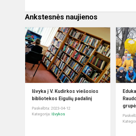
Ankstesnės naujienos
Išvyka
į
V.
Kudirkos
viešosios
bibliotekos
Eigulių
padalinį
Išvyka į V. Kudirkos viešosios
Eduka
bibliotekos Eigulių padalinį
Raudo
grup
Paskelbta: 2023-04-12
Kategorija:
Išvykos
Paskelb
Kategor