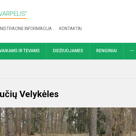
VARPELIS“
NISTRACINĖ INFORMACIJA
KONTAKTAI
VAIKAMS IR TĖVAMS
DIDŽIUOJAMĖS
RENGINIAI
kučių Velykėles