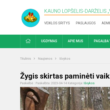
KAUNO LOPŠELIS-DARŽELIS „​
VEIKLOS SRITYS
PASLAUGOS
ADMI
PRADŽIA
UGDYMAS
APIE MUS
PAGALBA 
Titulinis
Naujienos
Išvykos
Žygis skirtas paminėti vai
Paskelbė :
Paskelbta: 2023-04-14
Kategorija:
Išvykos