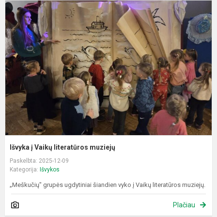
I
į
V
l
m
Išvyka į Vaikų literatūros muziejų
Paskelbta: 2025-12-09
Kategorija:
Išvykos
„Meškučių" grupės ugdytiniai šiandien vyko į Vaikų literatūros muziejų.
Plačiau