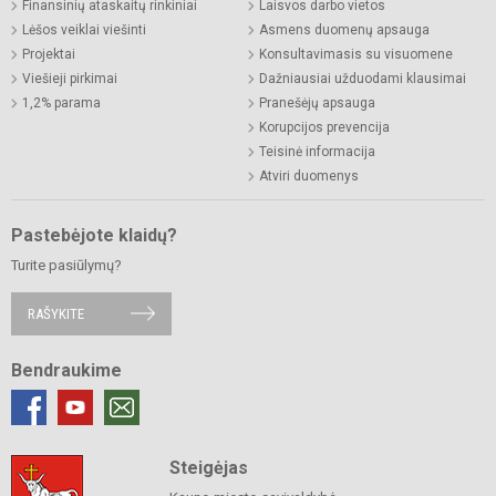
Finansinių ataskaitų rinkiniai
Laisvos darbo vietos
Lėšos veiklai viešinti
Asmens duomenų apsauga
Projektai
Konsultavimasis su visuomene
Viešieji pirkimai
Dažniausiai užduodami klausimai
1,2% parama
Pranešėjų apsauga
Korupcijos prevencija
Teisinė informacija
Atviri duomenys
Pastebėjote klaidų?
Turite pasiūlymų?
RAŠYKITE
Bendraukime
Steigėjas