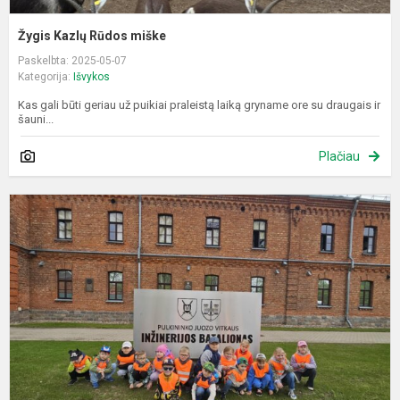
Žygis Kazlų Rūdos miške
Paskelbta: 2025-05-07
Kategorija:
Išvykos
Kas gali būti geriau už puikiai praleistą laiką gryname ore su draugais ir
šauni...
Plačiau
E
i
į
L
k
p
J
Vi