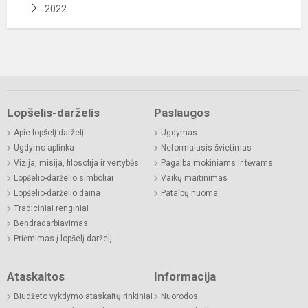
2022
Lopšelis-darželis
Paslaugos
Apie lopšelį-darželį
Ugdymas
Ugdymo aplinka
Neformalusis švietimas
Vizija, misija, filosofija ir vertybės
Pagalba mokiniams ir tėvams
Lopšelio-darželio simboliai
Vaikų maitinimas
Lopšelio-darželio daina
Patalpų nuoma
Tradiciniai renginiai
Bendradarbiavimas
Priėmimas į lopšelį-darželį
Ataskaitos
Informacija
Biudžeto vykdymo ataskaitų rinkiniai
Nuorodos