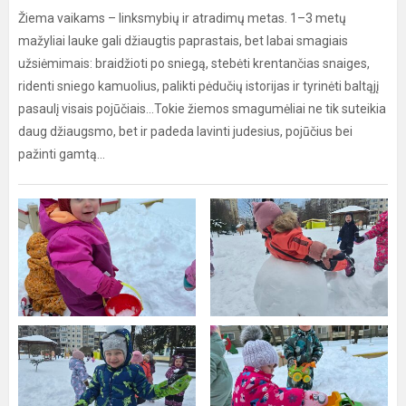
Žiema vaikams – linksmybių ir atradimų metas. 1–3 metų
mažyliai lauke gali džiaugtis paprastais, bet labai smagiais
užsiėmimais: braidžioti po sniegą, stebėti krentančias snaiges,
ridenti sniego kamuolius, palikti pėdučių istorijas ir tyrinėti baltąjį
pasaulį visais pojūčiais...Tokie žiemos smagumėliai ne tik suteikia
daug džiaugsmo, bet ir padeda lavinti judesius, pojūčius bei
pažinti gamtą...