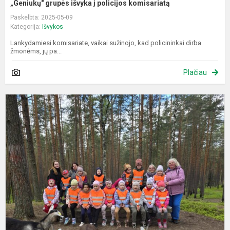
„Geniukų" grupės išvyka į policijos komisariatą
Paskelbta: 2025-05-09
Kategorija:
Išvykos
Lankydamiesi komisariate, vaikai sužinojo, kad policininkai dirba
žmonėms, jų pa...
Plačiau
Ž
K
R
m