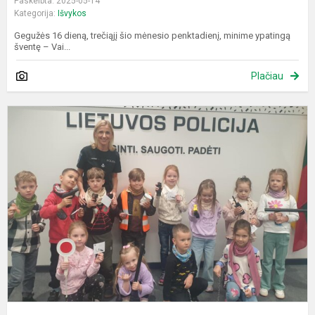
Paskelbta: 2025-05-14
Kategorija:
Išvykos
Gegužės 16 dieną, trečiąjį šio mėnesio penktadienį, minime ypatingą
šventę – Vai...
Plačiau
„
g
i
į
p
k