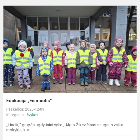
E
„
Edukacija „Eismuolis"
Paskelbta: 2025-12-09
Kategorija:
Išvykos
„Linelių" grupės ugdytiniai vyko į Algio Žikevičiaus saugaus vaiko
mokyklą, kur...