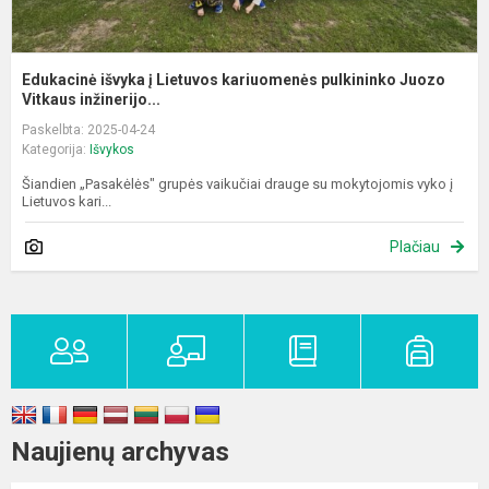
Edukacinė išvyka į Lietuvos kariuomenės pulkininko Juozo
Vitkaus inžinerijo...
Paskelbta: 2025-04-24
Kategorija:
Išvykos
Šiandien „Pasakėlės" grupės vaikučiai drauge su mokytojomis vyko į
Lietuvos kari...
Plačiau
Naujienų archyvas