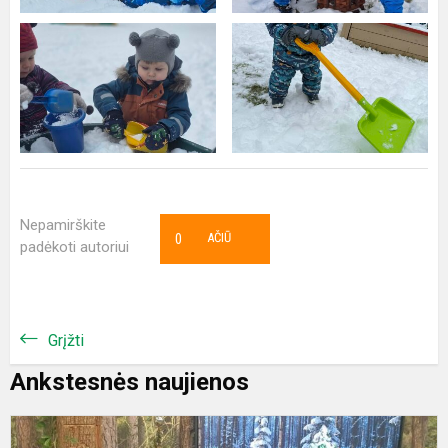
Nepamirškite
0
AČIŪ
padėkoti autoriui
Grįžti
Ankstesnės naujienos
I