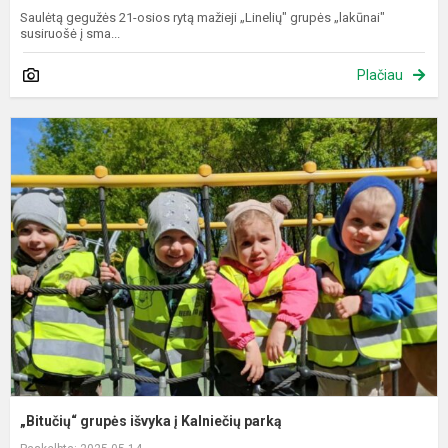
Saulėtą gegužės 21-osios rytą mažieji „Linelių" grupės „lakūnai"
susiruošė į sma...
Plačiau
„
g
i
į
K
p
„Bitučių“ grupės išvyka į Kalniečių parką