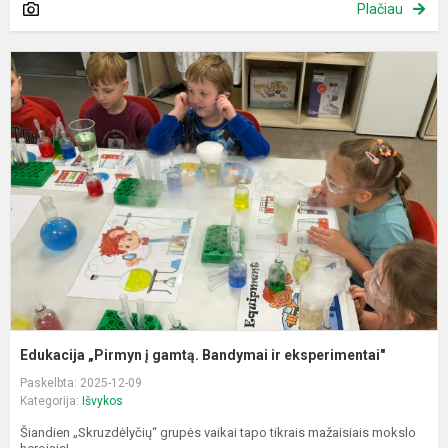
Plačiau
E
„
į
g
B
ir
e
Edukacija „Pirmyn į gamtą. Bandymai ir eksperimentai"
Paskelbta: 2025-12-09
Kategorija:
Išvykos
Šiandien „Skruzdėlyčių“ grupės vaikai tapo tikrais mažaisiais mokslo