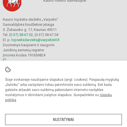
Kauno miesto savivaldybė
Kauno lopšelis-darželis „Varpelis“
Savivaldybės biudžetinė įstaiga
S. Žukausko g. 17, Kaunas 49311
Tel.
(0 37) 38 67 02
, (0 37) 38 67 04
El. p.
lopselisdarzelis@varpelisld.lt
Duomenys kaupiami ir saugomi
Juridinių asmenų registre
Įmonės kodas 191636824
© 2023. Kauno lopšelis-darželis Varpelis. Visos teisės saugomos.
Šioje svetainėje naudojame slapukus (angl. cookies). Paspaudę mygtuką
Kopijuoti turinį be raštiško įstaigos administracijos sutikimo griežtai draudžiama.
„Sutinku“ arba naršydami toliau patvirtinsite savo sutikimą. Bet kada
galėsite atšaukti savo sutikimą pakeisdami interneto naršyklės
Prieinamumo paraiška
Slapukų politika
nustatymus ir ištrindami įrašytus slapukus. Susipažinkite su
slapukų
politika
.
Sumanus būdas atnaujinti
mokyklos interneto
svetainę
NUSTATYMAI