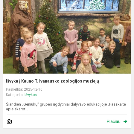
į
K
T.
I
z
m
Išvyka į Kauno T. Ivanausko zoologijos muziejų
Paskelbta: 2025-12-10
Kategorija:
Išvykos
Šiandien „Geniukų" grupės ugdytiniai dalyvavo edukacijoje „Pasakaitė
apie skarot...
Plačiau