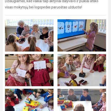
Džiaugiamės, kad vaikai taip aktyviai dalyvavo ir puikiai atliko
visas mokytojų bei logopedės paruoštas užduotis!