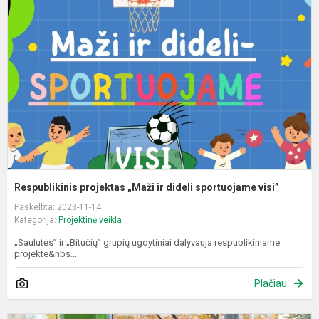
„
ir
d
s
v
Respublikinis projektas „Maži ir dideli sportuojame visi”
Paskelbta: 2023-11-14
Kategorija:
Projektinė veikla
„Saulutės” ir „Bitučių” grupių ugdytiniai dalyvauja respublikiniame
projekte&nbs...
Plačiau