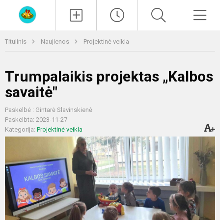
Paieška
Men
Titulinis
Naujienos
Projektinė veikla
Trumpalaikis projektas „Kalbos
savaitė"
Paskelbė : Gintarė Slavinskienė
Paskelbta: 2023-11-27
Kategorija:
Projektinė veikla