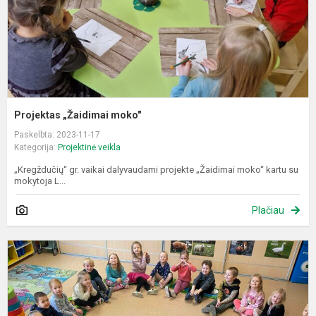
Projektas „Žaidimai moko"
Paskelbta: 2023-11-17
Kategorija:
Projektinė veikla
„Kregždučių“ gr. vaikai dalyvaudami projekte „Žaidimai moko“ kartu su
mokytoja L...
Plačiau
T
p
„
t