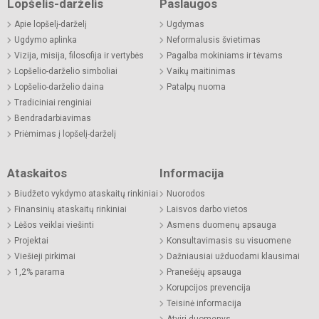
Lopšelis-darželis
Paslaugos
Apie lopšelį-darželį
Ugdymas
Ugdymo aplinka
Neformalusis švietimas
Vizija, misija, filosofija ir vertybės
Pagalba mokiniams ir tėvams
Lopšelio-darželio simboliai
Vaikų maitinimas
Lopšelio-darželio daina
Patalpų nuoma
Tradiciniai renginiai
Bendradarbiavimas
Priėmimas į lopšelį-darželį
Ataskaitos
Informacija
Biudžeto vykdymo ataskaitų rinkiniai
Nuorodos
Finansinių ataskaitų rinkiniai
Laisvos darbo vietos
Lėšos veiklai viešinti
Asmens duomenų apsauga
Projektai
Konsultavimasis su visuomene
Viešieji pirkimai
Dažniausiai užduodami klausimai
1,2% parama
Pranešėjų apsauga
Korupcijos prevencija
Teisinė informacija
Atviri duomenys