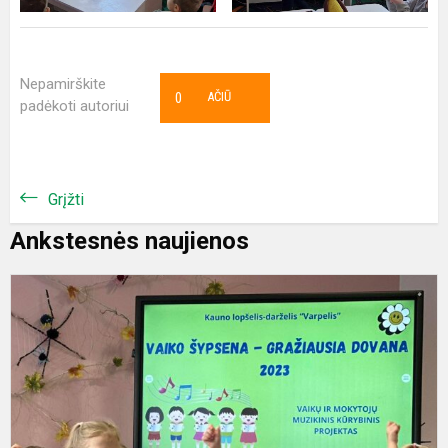
Nepamirškite
0
AČIŪ
padėkoti autoriui
Grįžti
Ankstesnės naujienos
P
„
š
-
g
d
2