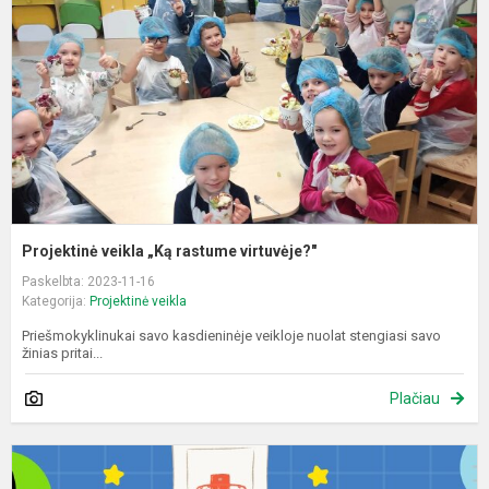
r
v
Projektinė veikla „Ką rastume virtuvėje?"
Paskelbta: 2023-11-16
Kategorija:
Projektinė veikla
Priešmokyklinukai savo kasdieninėje veikloje nuolat stengiasi savo
žinias pritai...
Plačiau
R
p