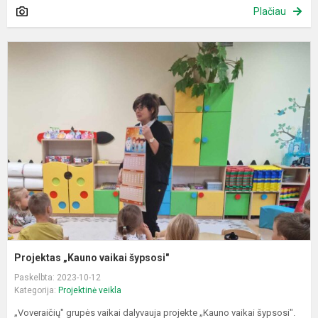
Plačiau
P
„
v
š
Projektas „Kauno vaikai šypsosi"
Paskelbta: 2023-10-12
Kategorija:
Projektinė veikla
„Voveraičių" grupės vaikai dalyvauja projekte „Kauno vaikai šypsosi".