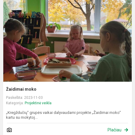
Ž
m
Žaidimai moko
Paskelbta: 2023-11-03
Kategorija:
Projektinė veikla
„Kregždučių“ grupės vaikai dalyvaudami projekte „Žaidimai moko“
kartu su mokytoj...
Plačiau