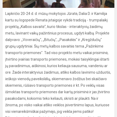
Lapkričio 20-24 d. d. mūsų mokytojos Jūratė, Dalia D. ir Kamilija
kartu su logopede Renata įstaigoje vykdė tradiciją - trumpalaikį
projektą „Kalbos savaitė“, kurio tikslas - interaktyvių žaidimų
metu, lavinant vaikų pažintinius procesus, ugdyti kalbą. Projekte
dalyvavo: „Voveraičių", „Bitučių", „Pasakėlės" ir „Kregždučių"
grupių ugdytiniai. Šių metų kalbos savaitės tema „Pažinkime
transporto priemones". Tad viso projekto metu vaikai prisiminė,
įtvirtino įvairias transporto priemones, mokėsi taisyklingai ištarti
jų pavadinimus, aiškinosi, kurios keliauja sausuma, vandeniu ar
ore. Žaidė interaktyvius žaidimus, atliko kalbos lavinimo užduotis,
ieškojo vienodų paveikslėlių, skiemenavo žodžius bei skaičiavo
skiemenis, rūšiavo transporto priemones ir kt. Po veiklų visas
išmoktas transporto priemones dar kartą prisiminė ir jas įtvirtino
pasakodami, kokiomis teko keliauti, skristi ar plaukti. Na ir
žinoma, po visko vaikai atliko veiklos įsivertinimo lapus, kuriuose
visi vienareikšmiškai pažymėjo, jog veikla jiems patiko!