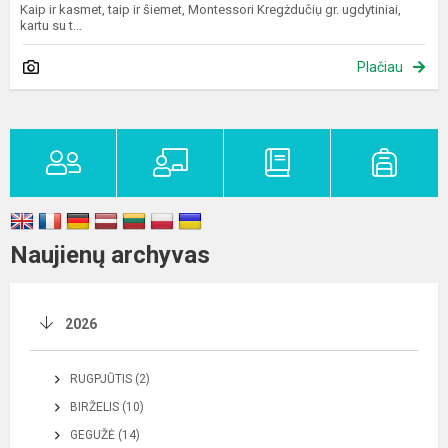
Kaip ir kasmet, taip ir ŝiemet, Montessori Kregżdučiụ gr. ugdytiniai,
kartu su t...
Plačiau
Naujienų archyvas
2026
RUGPJŪTIS (2)
BIRŽELIS (10)
GEGUŽĖ (14)