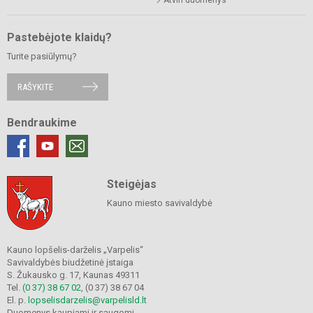
Pastebėjote klaidų?
Turite pasiūlymų?
RAŠYKITE
Bendraukime
Steigėjas
Kauno miesto savivaldybė
Kauno lopšelis-darželis „Varpelis“
Savivaldybės biudžetinė įstaiga
S. Žukausko g. 17, Kaunas 49311
Tel.
(0 37) 38 67 02
, (0 37) 38 67 04
El. p.
lopselisdarzelis@varpelisld.lt
Duomenys kaupiami ir saugomi