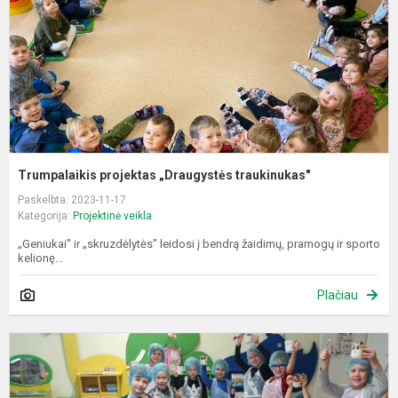
Trumpalaikis projektas „Draugystės traukinukas"
Paskelbta: 2023-11-17
Kategorija:
Projektinė veikla
„Geniukai" ir „skruzdėlytės" leidosi į bendrą žaidimų, pramogų ir sporto
kelionę...
Plačiau
P
v
„