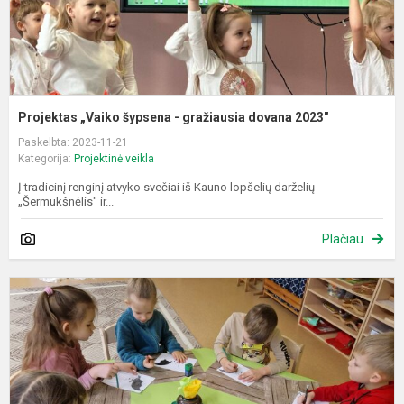
Projektas „Vaiko šypsena - gražiausia dovana 2023"
Paskelbta: 2023-11-21
Kategorija:
Projektinė veikla
Į tradicinį renginį atvyko svečiai iš Kauno lopšelių darželių
„Šermukšnėlis" ir...
Plačiau
P
„
m