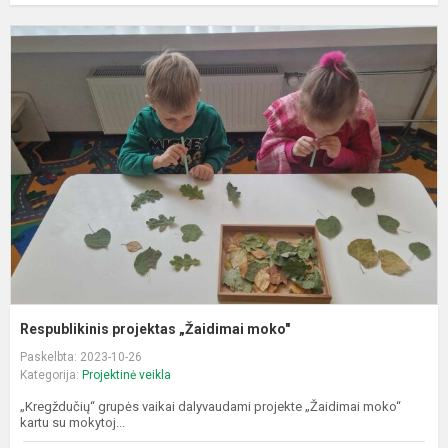
R
p
„
m
Respublikinis projektas „Žaidimai moko"
Paskelbta: 2023-10-26
Kategorija:
Projektinė veikla
„Kregždučių“ grupės vaikai dalyvaudami projekte „Žaidimai moko“
kartu su mokytoj...