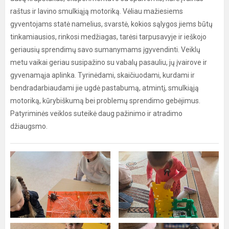
raštus ir lavino smulkiąją motoriką. Vėliau mažiesiems
gyventojams statė namelius, svarstė, kokios sąlygos jiems būtų
tinkamiausios, rinkosi medžiagas, tarėsi tarpusavyje ir ieškojo
geriausių sprendimų savo sumanymams įgyvendinti. Veiklų
metu vaikai geriau susipažino su vabalų pasauliu, jų įvairove ir
gyvenamąja aplinka. Tyrinėdami, skaičiuodami, kurdami ir
bendradarbiaudami jie ugdė pastabumą, atmintį, smulkiąją
motoriką, kūrybiškumą bei problemų sprendimo gebėjimus.
Patyriminės veiklos suteikė daug pažinimo ir atradimo
džiaugsmo.