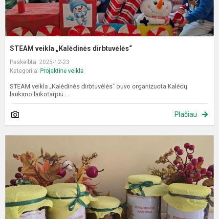
STEAM veikla „Kalėdinės dirbtuvėlės“
Paskelbta: 2025-12-23
Kategorija:
Projektinė veikla
STEAM veikla „Kalėdinės dirbtuvėlės“ buvo organizuota Kalėdų
laukimo laikotarpiu...
Plačiau
P
„
r