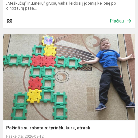
„Meškučių“ ir „Linelių“ grupių vaikai leidosi į įdomią kelionę po
dinozaurų pasa...
Plačiau
P
s
r
t
k
a
Pažintis su robotais: tyrinėk, kurk, atrask
Paskelbta: 2026-03-12