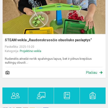
STEAM veikla „Raudonskruosčio obuoliuko paslaptys“
Paskelbta: 2025-10-20
Kategorija:
Projektinė veikla
Rudenėlis atnešė ne tik spalvingus lapus, bet ir pilnus krepšius
sultingų obuoli...
Plačiau