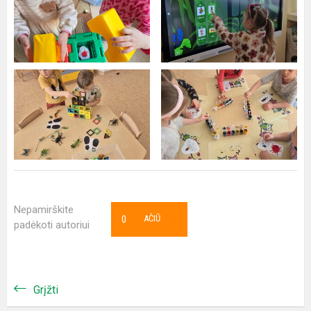
Nepamirškite
0
AČIŪ
padėkoti autoriui
Grįžti