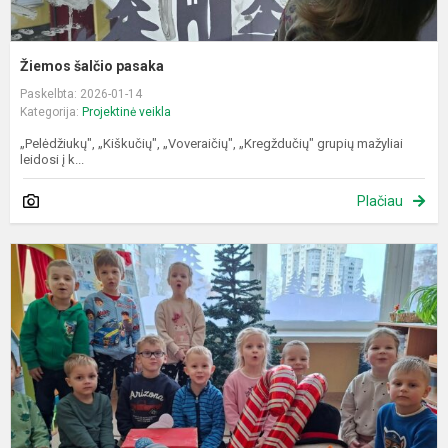
Žiemos šalčio pasaka
Paskelbta: 2026-01-14
Kategorija:
Projektinė veikla
„Pelėdžiukų", „Kiškučių", „Voveraičių", „Kregždučių" grupių mažyliai
leidosi į k...
Plačiau
S
v
„
d