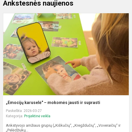
Ankstesnės naujienos
„
k
–
m
j
ir
s
„Emocijų karuselė" – mokomės jausti ir suprasti
Paskelbta: 2026-03-27
Kategorija:
Projektinė veikla
Ankstyvojo amžiaus grupių („Kiškučių“, „Kregždučių“, „Voveraičių“ ir
„Pelėdžiukų...