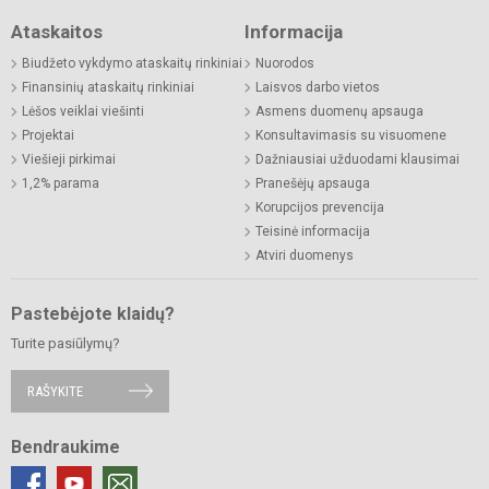
Ataskaitos
Informacija
Biudžeto vykdymo ataskaitų rinkiniai
Nuorodos
Finansinių ataskaitų rinkiniai
Laisvos darbo vietos
Lėšos veiklai viešinti
Asmens duomenų apsauga
Projektai
Konsultavimasis su visuomene
Viešieji pirkimai
Dažniausiai užduodami klausimai
1,2% parama
Pranešėjų apsauga
Korupcijos prevencija
Teisinė informacija
Atviri duomenys
Pastebėjote klaidų?
Turite pasiūlymų?
RAŠYKITE
Bendraukime