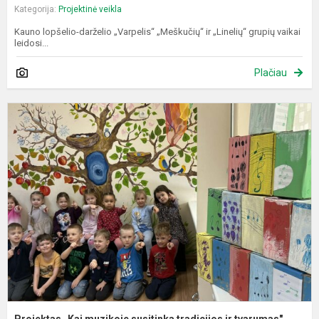
Kategorija:
Projektinė veikla
Kauno lopšelio-darželio „Varpelis“ „Meškučių“ ir „Linelių“ grupių vaikai
leidosi...
Plačiau
P
„
m
s
t
ir
t
Projektas „Kai muzikoje susitinka tradicijos ir tvarumas"