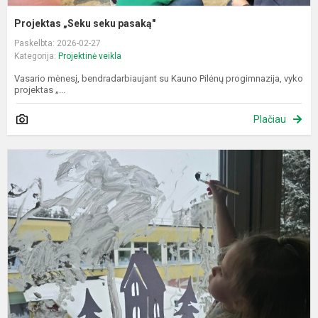
Projektas „Seku seku pasaką"
Paskelbta: 2026-02-27
Kategorija:
Projektinė veikla
Vasario mėnesį, bendradarbiaujant su Kauno Pilėnų progimnazija, vyko
projektas „...
Plačiau
Ž
š
p