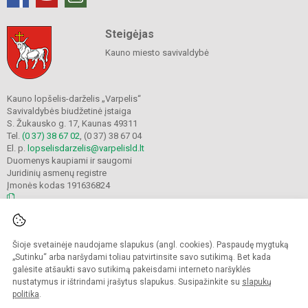
Steigėjas
Kauno miesto savivaldybė
Kauno lopšelis-darželis „Varpelis“
Savivaldybės biudžetinė įstaiga
S. Žukausko g. 17, Kaunas 49311
Tel.
(0 37) 38 67 02
, (0 37) 38 67 04
El. p.
lopselisdarzelis@varpelisld.lt
Duomenys kaupiami ir saugomi
Juridinių asmenų registre
Įmonės kodas 191636824
© 2023. Kauno lopšelis-darželis Varpelis. Visos teisės saugomos.
Šioje svetainėje naudojame slapukus (angl. cookies). Paspaudę mygtuką
Kopijuoti turinį be raštiško įstaigos administracijos sutikimo griežtai draudžiama.
„Sutinku“ arba naršydami toliau patvirtinsite savo sutikimą. Bet kada
galėsite atšaukti savo sutikimą pakeisdami interneto naršyklės
Prieinamumo paraiška
Slapukų politika
nustatymus ir ištrindami įrašytus slapukus. Susipažinkite su
slapukų
politika
.
Sumanus būdas atnaujinti