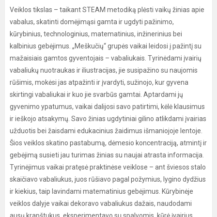
Veiklos tikslas – taikant STEAM metodiką plėsti vaikų žinias apie
vabalus, skatinti domėjimąsi gamta ir ugdyti pažinimo,
kūrybinius, technologinius, matematinius, inžinerinius bei
kalbinius gebėjimus. „Meškučių“ grupės vaikai leidosi į pažintį su
mažaisiais gamtos gyventojais – vabaliukais. Tyrinėdami įvairių
vabaliukų nuotraukas ir iliustracijas, jie susipažino su naujomis
rūšimis, mokėsi jas atpažinti ir įvardyti, sužinojo, kur gyvena
skirtingi vabaliukai ir kuo jie svarbūs gamtai. Aptardami jų
gyvenimo ypatumus, vaikai dalijosi savo patirtimi, kėlė klausimus
ir ieškojo atsakymų. Savo žinias ugdytiniai gilino atlikdami įvairias
užduotis bei žaisdami edukacinius žaidimus išmaniojoje lentoje.
Šios veiklos skatino pastabumą, dėmesio koncentraciją, atmintį ir
gebėjimą susieti jau turimas žinias su naujai atrasta informacija.
Tyrinėjimus vaikai pratęsė praktinėse veiklose – ant šviesos stalo
skaičiavo vabaliukus, juos rūšiavo pagal požymius, lygino dydžius
ir kiekius, taip lavindami matematinius gebėjimus. Kūrybinėje
veiklos dalyje vaikai dekoravo vabaliukus dažais, naudodami
ausų krapštukus, eksperimentavo su spalvomis, kūrė įvairius