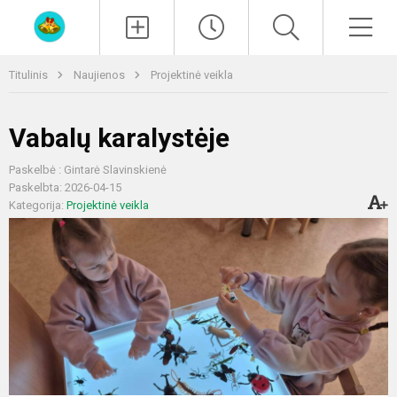
Paieška
Men
Titulinis
Naujienos
Projektinė veikla
Vabalų karalystėje
Paskelbė : Gintarė Slavinskienė
Paskelbta: 2026-04-15
Kategorija:
Projektinė veikla