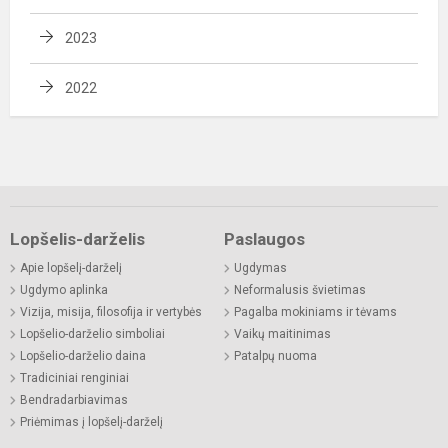
2023
2022
Lopšelis-darželis
Paslaugos
Apie lopšelį-darželį
Ugdymas
Ugdymo aplinka
Neformalusis švietimas
Vizija, misija, filosofija ir vertybės
Pagalba mokiniams ir tėvams
Lopšelio-darželio simboliai
Vaikų maitinimas
Lopšelio-darželio daina
Patalpų nuoma
Tradiciniai renginiai
Bendradarbiavimas
Priėmimas į lopšelį-darželį