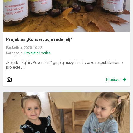
Projektas „Konservuoju rudenėlį“
Paskelbta: 2025-10-22
Kategorija:
Projektinė veikla
„Pelėdžiukų" ir „Voveraičių" grupių mažyliai dalyvavo respublikiniame
projekte „...
Plačiau
S
v
„
o
p