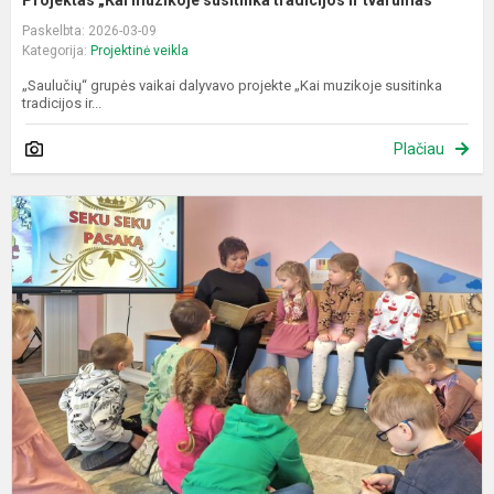
Paskelbta: 2026-03-09
Kategorija:
Projektinė veikla
„Saulučių“ grupės vaikai dalyvavo projekte „Kai muzikoje susitinka
tradicijos ir...
Plačiau
P
„
s
p