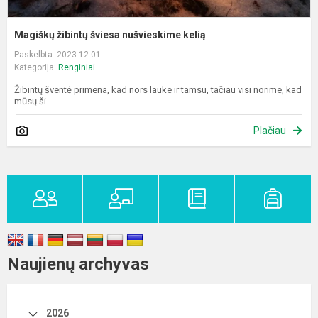
Magiškų žibintų šviesa nušvieskime kelią
Paskelbta: 2023-12-01
Kategorija:
Renginiai
Žibintų šventė primena, kad nors lauke ir tamsu, tačiau visi norime, kad
mūsų ši...
Plačiau
Naujienų archyvas
2026