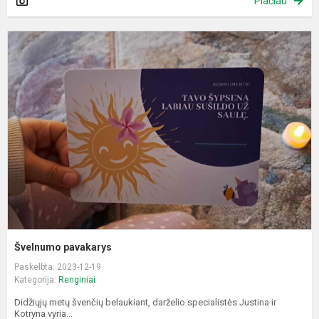
Plačiau
Š
p
Švelnumo pavakarys
Paskelbta: 2023-12-19
Kategorija:
Renginiai
Didžiųjų metų švenčių belaukiant, darželio specialistės Justina ir
Kotryna vyria...