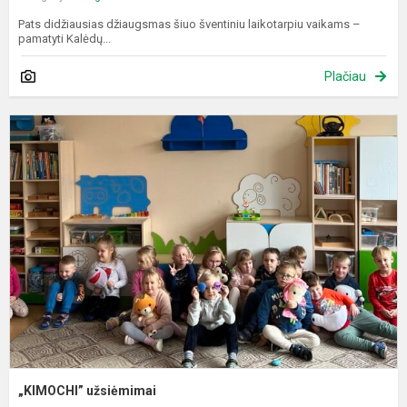
Pats didžiausias džiaugsmas šiuo šventiniu laikotarpiu vaikams –
pamatyti Kalėdų...
Plačiau
„
u
„KIMOCHI” užsiėmimai