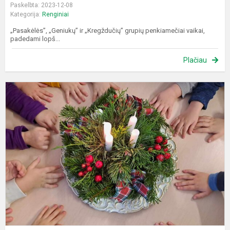
Paskelbta: 2023-12-08
Kategorija:
Renginiai
„Pasakėlės”, „Geniukų” ir „Kregždučių” grupių penkiamečiai vaikai,
padedami lopš...
Plačiau
G
l
š
k