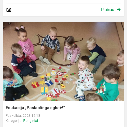
Plačiau
E
„
e
Edukacija „Paslaptinga eglutė!"
Paskelbta: 2023-12-18
Kategorija:
Renginiai