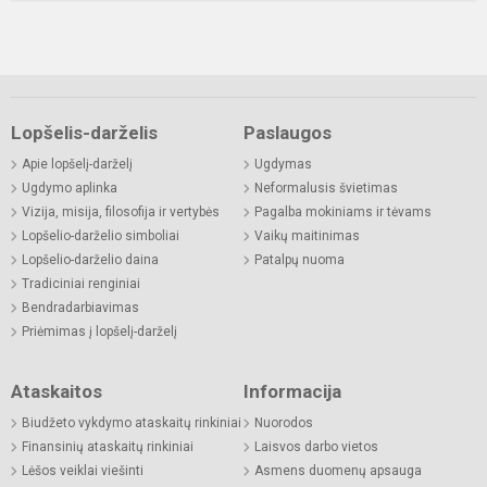
Lopšelis-darželis
Paslaugos
Apie lopšelį-darželį
Ugdymas
Ugdymo aplinka
Neformalusis švietimas
Vizija, misija, filosofija ir vertybės
Pagalba mokiniams ir tėvams
Lopšelio-darželio simboliai
Vaikų maitinimas
Lopšelio-darželio daina
Patalpų nuoma
Tradiciniai renginiai
Bendradarbiavimas
Priėmimas į lopšelį-darželį
Ataskaitos
Informacija
Biudžeto vykdymo ataskaitų rinkiniai
Nuorodos
Finansinių ataskaitų rinkiniai
Laisvos darbo vietos
Lėšos veiklai viešinti
Asmens duomenų apsauga