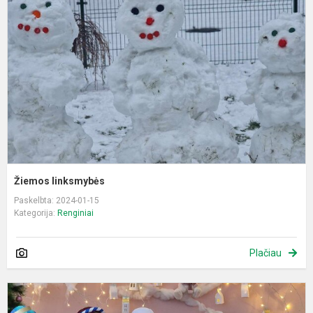
Žiemos linksmybės
Paskelbta: 2024-01-15
Kategorija:
Renginiai
Plačiau
A
s