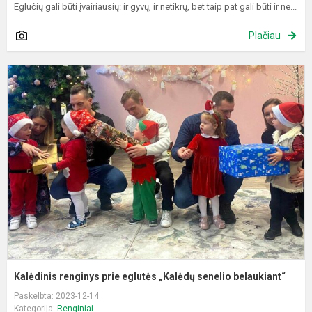
Eglučių gali būti įvairiausių: ir gyvų, ir netikrų, bet taip pat gali būti ir ne...
Plačiau
K
r
p
e
„
s
b
Kalėdinis renginys prie eglutės „Kalėdų senelio belaukiant“
Paskelbta: 2023-12-14
Kategorija:
Renginiai