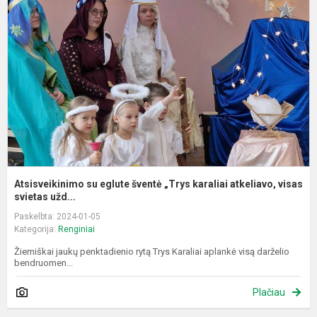
e
š
„
k
a
v.
Atsisveikinimo su eglute šventė „Trys karaliai atkeliavo, visas
svietas užd...
Paskelbta: 2024-01-05
Kategorija:
Renginiai
Žiemiškai jaukų penktadienio rytą Trys Karaliai aplankė visą darželio
bendruomen...
Plačiau