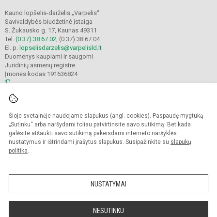
Kauno lopšelis-darželis „Varpelis“
Savivaldybės biudžetinė įstaiga
S. Žukausko g. 17, Kaunas 49311
Tel.
(0 37) 38 67 02
, (0 37) 38 67 04
El. p.
lopselisdarzelis@varpelisld.lt
Duomenys kaupiami ir saugomi
Juridinių asmenų registre
Įmonės kodas 191636824
© 2023. Kauno lopšelis-darželis Varpelis. Visos teisės saugomos.
Šioje svetainėje naudojame slapukus (angl. cookies). Paspaudę mygtuką
Kopijuoti turinį be raštiško įstaigos administracijos sutikimo griežtai draudžiama.
„Sutinku“ arba naršydami toliau patvirtinsite savo sutikimą. Bet kada
galėsite atšaukti savo sutikimą pakeisdami interneto naršyklės
Prieinamumo paraiška
Slapukų politika
nustatymus ir ištrindami įrašytus slapukus. Susipažinkite su
slapukų
politika
.
Sumanus būdas atnaujinti
mokyklos interneto
svetainę
NUSTATYMAI
NESUTINKU