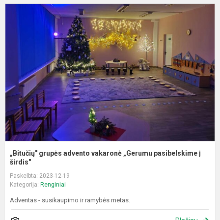
„
g
a
v
„
p
į
ši
„Bitučių" grupės advento vakaronė „Gerumu pasibelskime į
širdis"
Paskelbta: 2023-12-19
Kategorija:
Renginiai
Adventas - susikaupimo ir ramybės metas.