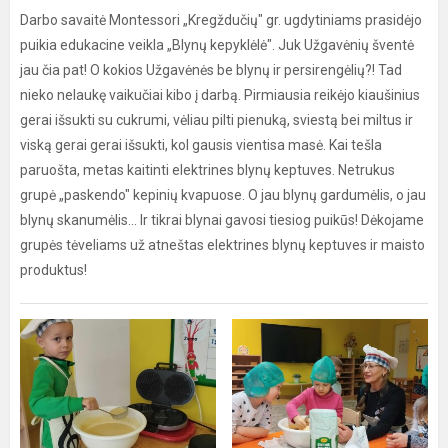
Darbo savaitė Montessori „Kregždučių" gr. ugdytiniams prasidėjo
puikia edukacine veikla „Blynų kepyklėlė". Juk Užgavėnių šventė
jau čia pat! O kokios Užgavėnės be blynų ir persirengėlių?! Tad
nieko nelaukę vaikučiai kibo į darbą. Pirmiausia reikėjo kiaušinius
gerai išsukti su cukrumi, vėliau pilti pienuką, sviestą bei miltus ir
viską gerai gerai išsukti, kol gausis vientisa masė. Kai tešla
paruošta, metas kaitinti elektrines blynų keptuves. Netrukus
grupė „paskendo" kepinių kvapuose. O jau blynų gardumėlis, o jau
blynų skanumėlis... Ir tikrai blynai gavosi tiesiog puikūs! Dėkojame
grupės tėveliams už atneštas elektrines blynų keptuves ir maisto
produktus!