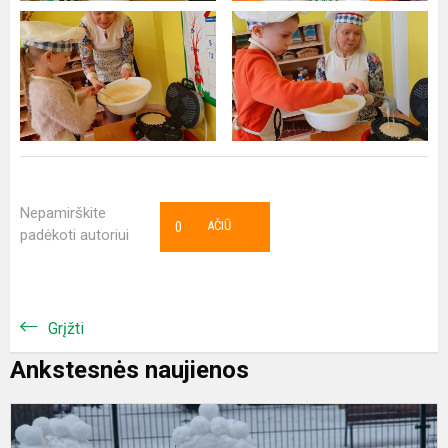
Nepamirškite
0
AČIŪ
padėkoti autoriui
Grįžti
Ankstesnės naujienos
Ž
l