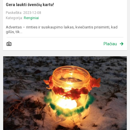
Gera laukti švenčių kartu!
Paskelbta: 2023-12-08
Kategorija:
Renginiai
Adventas – rimties ir susikaupimo laikas, kviečiantis prisiminti, kad
gilūs, tik...
Plačiau
M
ž
š
n
k