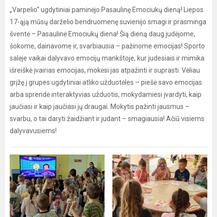
„Varpelio“ ugdytiniai paminėjo Pasaulinę Emociukų dieną! Liepos
17-ąją mūsų darželio bendruomenę suvienijo smagi ir prasminga
šventė – Pasaulinė Emociukų diena! Šią dieną daug judėjome,
šokome, dainavome ir, svarbiausia – pažinome emocijas! Sporto
salėje vaikai dalyvavo emocijų mankštoje, kur judesiais ir mimika
išreiškė įvairias emocijas, mokėsi jas atpažinti ir suprasti. Vėliau
grįžę į grupes ugdytiniai atliko užduotėles – piešė savo emocijas
arba sprendė interaktyvias užduotis, mokydamiesi įvardyti, kaip
jaučiasi ir kaip jaučiasi jų draugai. Mokytis pažinti jausmus –
svarbu, o tai daryti žaidžiant ir judant – smagiausia! Ačiū visiems
dalyvavusiems!