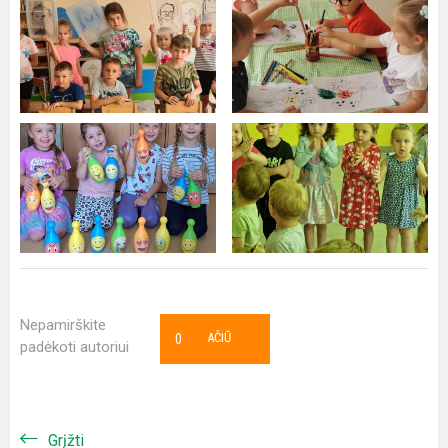
Nepamirškite
0
AČIŪ
padėkoti autoriui
Grįžti