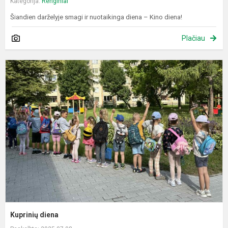
Kategorija:
Renginiai
Šiandien darželyje smagi ir nuotaikinga diena – Kino diena!
Plačiau
K
d
Kuprinių diena