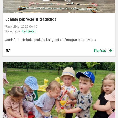
Joninių papročiai ir tradicijos
Paskelbta: 2025-06-19
Kategorija:
Renginiai
Joninės – stebuklų naktis, kai gamta ir žmogus tampa viena.
Plačiau
E
d