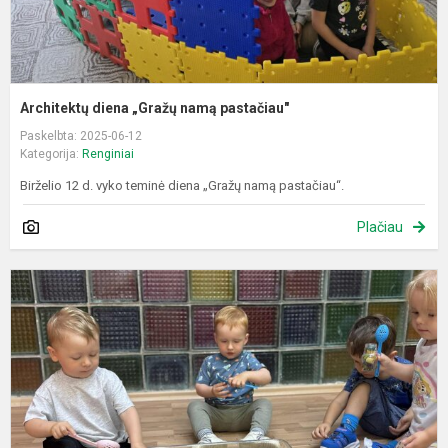
Architektų diena „Gražų namą pastačiau"
Paskelbta: 2025-06-12
Kategorija:
Renginiai
Birželio 12 d. vyko teminė diena „Gražų namą pastačiau“.
Plačiau
S
p