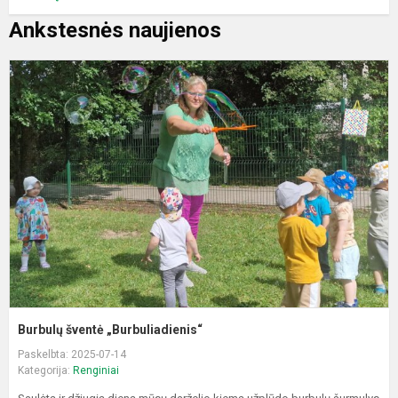
Ankstesnės naujienos
B
š
„
Burbulų šventė „Burbuliadienis“
Paskelbta: 2025-07-14
Kategorija:
Renginiai