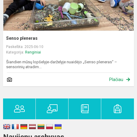
Senso pleneras
Paskelbta: 2025-06-10
Kategorija:
Renginiai
Šiandien mūsų lopšelyje-darželyje nuaidėjo „Senso pleneras“ –
sensorinių atradim...
Plačiau
Naujienų archyvas