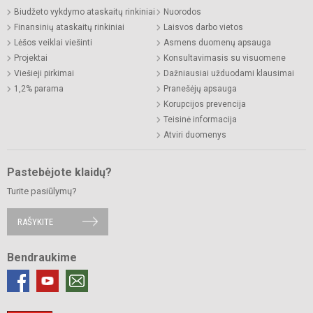
Biudžeto vykdymo ataskaitų rinkiniai
Nuorodos
Finansinių ataskaitų rinkiniai
Laisvos darbo vietos
Lėšos veiklai viešinti
Asmens duomenų apsauga
Projektai
Konsultavimasis su visuomene
Viešieji pirkimai
Dažniausiai užduodami klausimai
1,2% parama
Pranešėjų apsauga
Korupcijos prevencija
Teisinė informacija
Atviri duomenys
Pastebėjote klaidų?
Turite pasiūlymų?
RAŠYKITE
Bendraukime