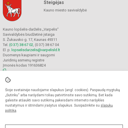
Steigėjas
Kauno miesto savivaldybė
Kauno lopšelis-darželis „Varpelis“
Savivaldybės biudžetinė įstaiga
S. Žukausko g. 17, Kaunas 49311
Tel.
(0 37) 38 67 02
, (0 37) 38 67 04
El. p.
lopselisdarzelis@varpelisld.lt
Duomenys kaupiami ir saugomi
Juridinių asmenų registre
Įmonės kodas 191636824
© 2023. Kauno lopšelis-darželis Varpelis. Visos teisės saugomos.
Šioje svetainėje naudojame slapukus (angl. cookies). Paspaudę mygtuką
Kopijuoti turinį be raštiško įstaigos administracijos sutikimo griežtai draudžiama.
„Sutinku“ arba naršydami toliau patvirtinsite savo sutikimą. Bet kada
galėsite atšaukti savo sutikimą pakeisdami interneto naršyklės
Prieinamumo paraiška
Slapukų politika
nustatymus ir ištrindami įrašytus slapukus. Susipažinkite su
slapukų
politika
.
Sumanus būdas atnaujinti
mokyklos interneto
svetainę