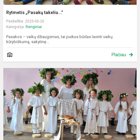
Rytmetis „Pasakų takeliu...”
Paskelbta: 2025-06-26
Kategorija:
Renginiai
Pasakos – vaikų džiaugsmas, tai puikus būdas lavinti vaikų
kūrybiškumą, sakytinę...
Plačiau
J
p
ir
t