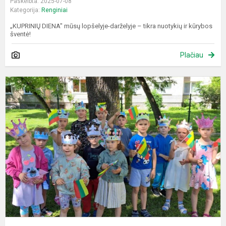
Paskelbta: 2025-07-08
Kategorija:
Renginiai
„KUPRINIŲ DIENA" mūsų lopšelyje-darželyje – tikra nuotykių ir kūrybos
šventė!
Plačiau
M
k
d