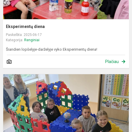
Eksperimentų diena
Paskelbta: 2025-06-17
Kategorija:
Renginiai
Šiandien lopšelyje-darželyje vyko Eksperimentų diena!
Plačiau
A
d
„
n
p