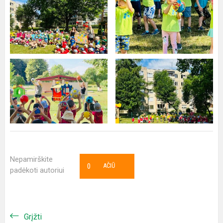
Nepamirškite
0
AČIŪ
padėkoti autoriui
Grįžti