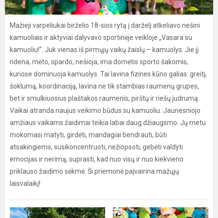
Mažieji varpeliukai birželio 18-sios rytą į darželį atkeliavo nešini
kamuoliais ir aktyviai dalyvavo sportinėje veikloje „Vasara su
kamuoliu!". Juk vienas iš pirmųjų vaikų žaislų – kamuolys. Jie jį
ridena, mėto, spardo, nešioja, ima domėtis sporto šakomis,
kuriose dominuoja kamuolys. Tai lavina fizines kūno galias: greitį,
šoklumą, koordinaciją, lavina ne tik stambias raumenų grupes,
bet ir smulkiuosius plaštakos raumenis, pirštų ir riešų judrumą.
Vaikai atranda naujus veikimo būdus su kamuoliu. Jaunesniojo
amžiaus vaikams žaidimai teikia labai daug džiaugsmo. Jų metu
mokomasi matyti, girdėti, mandagiai bendrauti, būti
atsakingiems, susikoncentruoti, nežiopsoti, gebėti valdyti
emocijas ir nerimą, suprasti, kad nuo visų ir nuo kiekvieno
priklauso žaidimo sėkmė. Ši priemonė paįvairina mažųjų
laisvalaikį!