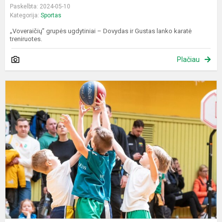
Paskelbta: 2024-05-10
Kategorija:
Sportas
„Voveraičių” grupės ugdytiniai – Dovydas ir Gustas lanko karatė
treniruotes.
Plačiau
K
d
č
-
2