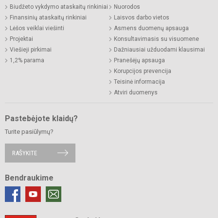
Biudžeto vykdymo ataskaitų rinkiniai
Nuorodos
Finansinių ataskaitų rinkiniai
Laisvos darbo vietos
Lėšos veiklai viešinti
Asmens duomenų apsauga
Projektai
Konsultavimasis su visuomene
Viešieji pirkimai
Dažniausiai užduodami klausimai
1,2% parama
Pranešėjų apsauga
Korupcijos prevencija
Teisinė informacija
Atviri duomenys
Pastebėjote klaidų?
Turite pasiūlymų?
RAŠYKITE
Bendraukime