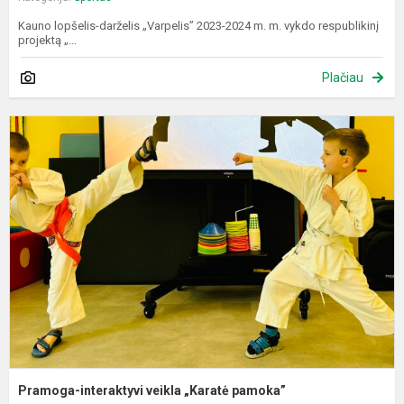
Kauno lopšelis-darželis „Varpelis” 2023-2024 m. m. vykdo respublikinį
projektą „...
Plačiau
P
i
v
„
p
Pramoga-interaktyvi veikla „Karatė pamoka”