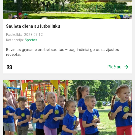
Saulėta diena su futboliuku
Paskelbta: 2023-07-12
Kategorija:
Sportas
Buvimas gryname ore bei sportas – pagrindiniai geros savijautos
receptai.
Plačiau
S
v
„
k
v