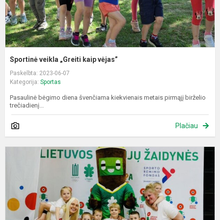
Sportinė veikla „Greiti kaip vėjas”
Paskelbta: 2023-06-07
Kategorija:
Sportas
Pasaulinė bėgimo diena švenčiama kiekvienais metais pirmąjį birželio
trečiadienį...
Plačiau
L
m
ž
II
e