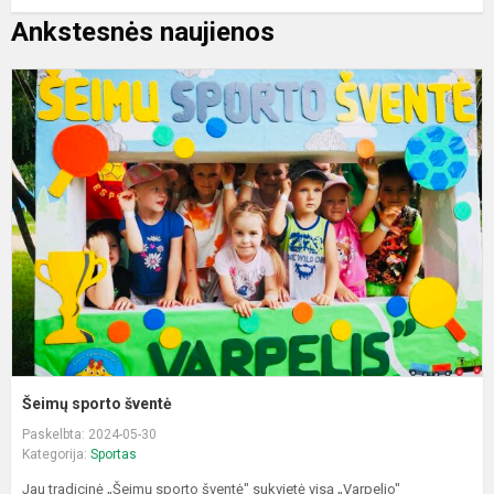
Ankstesnės naujienos
Š
s
š
Šeimų sporto šventė
Paskelbta: 2024-05-30
Kategorija:
Sportas
Jau tradicinė „Šeimų sporto šventė" sukvietė visą „Varpelio"