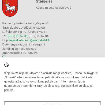
Steigėjas
Kauno miesto savivaldybė
Kauno lopšelis-darželis „Varpelis“
Savivaldybės biudžetinė įstaiga
S. Žukausko g. 17, Kaunas 49311
Tel.
(0 37) 38 67 02
, (0 37) 38 67 04
El. p.
lopselisdarzelis@varpelisld.lt
Duomenys kaupiami ir saugomi
Juridinių asmenų registre
Įmonės kodas 191636824
© 2023. Kauno lopšelis-darželis Varpelis. Visos teisės saugomos.
Šioje svetainėje naudojame slapukus (angl. cookies). Paspaudę mygtuką
Kopijuoti turinį be raštiško įstaigos administracijos sutikimo griežtai draudžiama.
„Sutinku“ arba naršydami toliau patvirtinsite savo sutikimą. Bet kada
galėsite atšaukti savo sutikimą pakeisdami interneto naršyklės
Prieinamumo paraiška
Slapukų politika
nustatymus ir ištrindami įrašytus slapukus. Susipažinkite su
slapukų
politika
.
Sumanus būdas atnaujinti
mokyklos interneto
svetainę