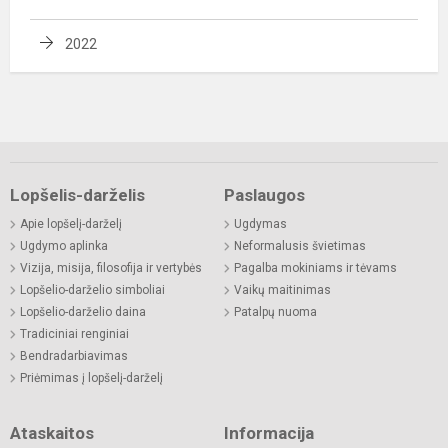
2022
Lopšelis-darželis
Paslaugos
Apie lopšelį-darželį
Ugdymas
Ugdymo aplinka
Neformalusis švietimas
Vizija, misija, filosofija ir vertybės
Pagalba mokiniams ir tėvams
Lopšelio-darželio simboliai
Vaikų maitinimas
Lopšelio-darželio daina
Patalpų nuoma
Tradiciniai renginiai
Bendradarbiavimas
Priėmimas į lopšelį-darželį
Ataskaitos
Informacija