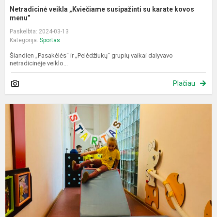
Netradicinė veikla „Kviečiame susipažinti su karate kovos
menu”
Paskelbta: 2024-03-13
Kategorija:
Sportas
Šiandien „Pasakėlės“ ir „Pelėdžiukų“ grupių vaikai dalyvavo
netradicinėje veiklo...
Plačiau
A
„
k