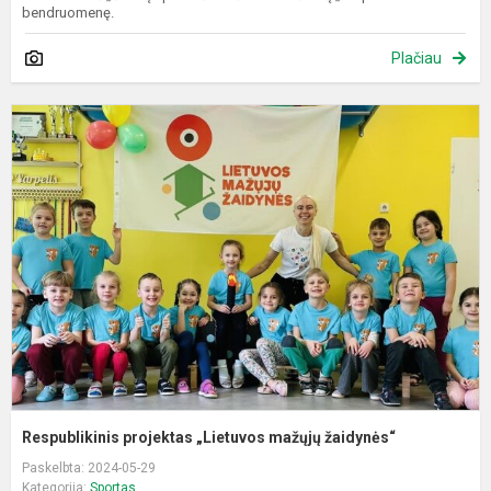
bendruomenę.
Plačiau
R
p
„
m
ž
Respublikinis projektas „Lietuvos mažųjų žaidynės“
Paskelbta: 2024-05-29
Kategorija:
Sportas