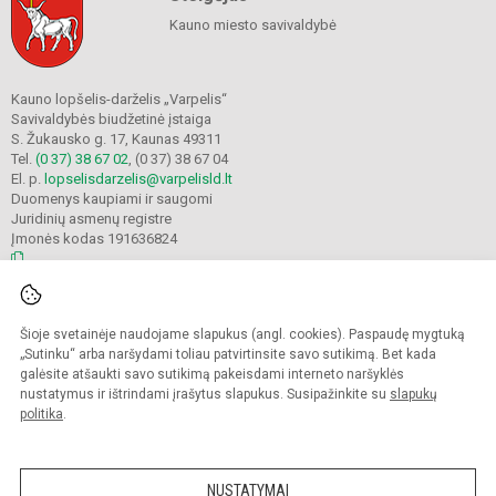
Kauno miesto savivaldybė
Kauno lopšelis-darželis „Varpelis“
Savivaldybės biudžetinė įstaiga
S. Žukausko g. 17, Kaunas 49311
Tel.
(0 37) 38 67 02
, (0 37) 38 67 04
El. p.
lopselisdarzelis@varpelisld.lt
Duomenys kaupiami ir saugomi
Juridinių asmenų registre
Įmonės kodas 191636824
© 2023. Kauno lopšelis-darželis Varpelis. Visos teisės saugomos.
Šioje svetainėje naudojame slapukus (angl. cookies). Paspaudę mygtuką
Kopijuoti turinį be raštiško įstaigos administracijos sutikimo griežtai draudžiama.
„Sutinku“ arba naršydami toliau patvirtinsite savo sutikimą. Bet kada
galėsite atšaukti savo sutikimą pakeisdami interneto naršyklės
Prieinamumo paraiška
Slapukų politika
nustatymus ir ištrindami įrašytus slapukus. Susipažinkite su
slapukų
politika
.
Sumanus būdas atnaujinti
mokyklos interneto
svetainę
NUSTATYMAI