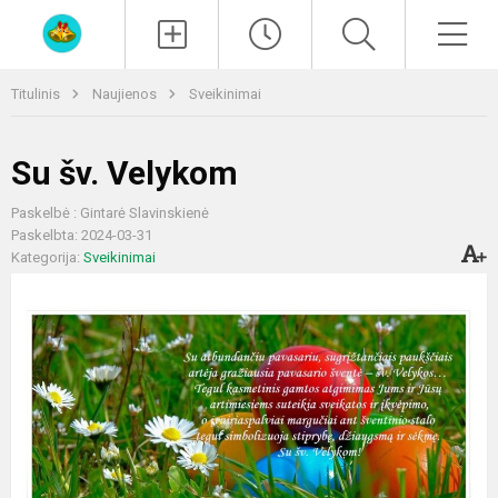
Paieška
Men
Titulinis
Naujienos
Sveikinimai
Su šv. Velykom
Paskelbė : Gintarė Slavinskienė
Paskelbta: 2024-03-31
Kategorija:
Sveikinimai