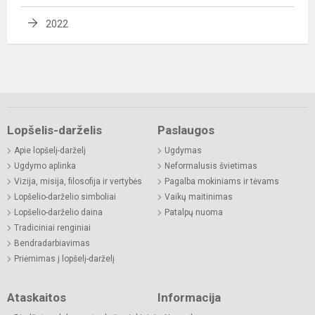
2022
Lopšelis-darželis
Paslaugos
Apie lopšelį-darželį
Ugdymas
Ugdymo aplinka
Neformalusis švietimas
Vizija, misija, filosofija ir vertybės
Pagalba mokiniams ir tėvams
Lopšelio-darželio simboliai
Vaikų maitinimas
Lopšelio-darželio daina
Patalpų nuoma
Tradiciniai renginiai
Bendradarbiavimas
Priėmimas į lopšelį-darželį
Ataskaitos
Informacija