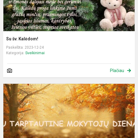
Su šv. Kalėdom!
Paskelbta: 2023-12-24
Kategorija:
Sveikinimai
Plačiau
S
T
m
d