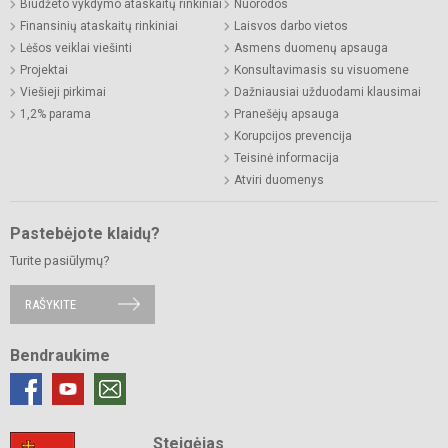
Biudžeto vykdymo ataskaitų rinkiniai
Nuorodos
Finansinių ataskaitų rinkiniai
Laisvos darbo vietos
Lėšos veiklai viešinti
Asmens duomenų apsauga
Projektai
Konsultavimasis su visuomene
Viešieji pirkimai
Dažniausiai užduodami klausimai
1,2% parama
Pranešėjų apsauga
Korupcijos prevencija
Teisinė informacija
Atviri duomenys
Pastebėjote klaidų?
Turite pasiūlymų?
RAŠYKITE
Bendraukime
Steigėjas