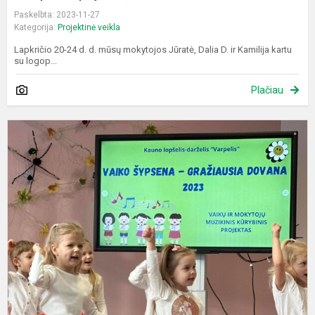
Paskelbta: 2023-11-27
Kategorija:
Projektinė veikla
Lapkričio 20-24 d. d. mūsų mokytojos Jūratė, Dalia D. ir Kamilija kartu
su logop...
Plačiau
P
„
š
-
g
d
2