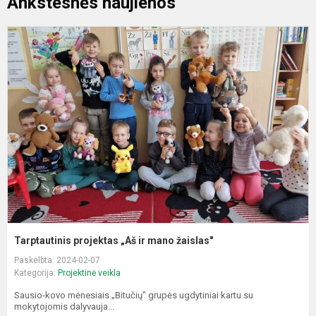
Ankstesnės naujienos
T
p
„
ir
m
ž
Tarptautinis projektas „Aš ir mano žaislas"
Paskelbta: 2024-02-07
Kategorija:
Projektinė veikla
Sausio-kovo mėnesiais „Bitučių" grupės ugdytiniai kartu su
mokytojomis dalyvauja...