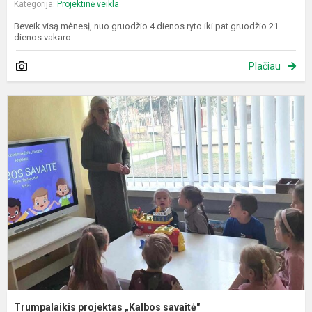
Kategorija:
Projektinė veikla
Beveik visą mėnesį, nuo gruodžio 4 dienos ryto iki pat gruodžio 21
dienos vakaro...
Plačiau
T
p
„
s
Trumpalaikis projektas „Kalbos savaitė"