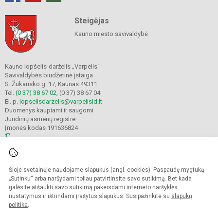
Steigėjas
Kauno miesto savivaldybė
Kauno lopšelis-darželis „Varpelis“
Savivaldybės biudžetinė įstaiga
S. Žukausko g. 17, Kaunas 49311
Tel.
(0 37) 38 67 02
, (0 37) 38 67 04
El. p.
lopselisdarzelis@varpelisld.lt
Duomenys kaupiami ir saugomi
Juridinių asmenų registre
Įmonės kodas 191636824
© 2023. Kauno lopšelis-darželis Varpelis. Visos teisės saugomos.
Šioje svetainėje naudojame slapukus (angl. cookies). Paspaudę mygtuką
Kopijuoti turinį be raštiško įstaigos administracijos sutikimo griežtai draudžiama.
„Sutinku“ arba naršydami toliau patvirtinsite savo sutikimą. Bet kada
galėsite atšaukti savo sutikimą pakeisdami interneto naršyklės
Prieinamumo paraiška
Slapukų politika
nustatymus ir ištrindami įrašytus slapukus. Susipažinkite su
slapukų
politika
.
Sumanus būdas atnaujinti
mokyklos interneto