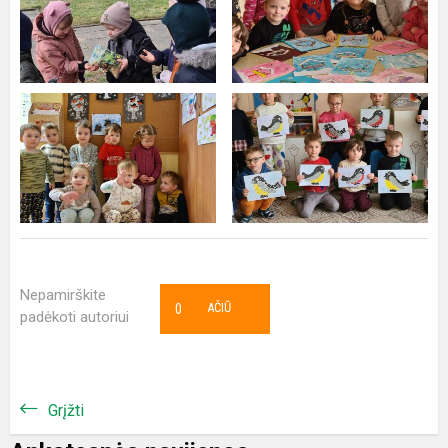
Nepamirškite
0
AČIŪ
padėkoti autoriui
Grįžti