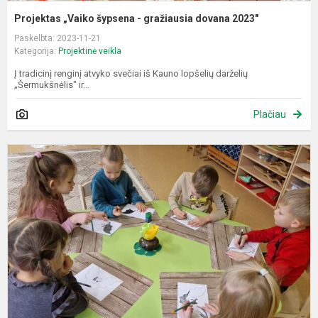
Projektas „Vaiko šypsena - gražiausia dovana 2023"
Paskelbta: 2023-11-21
Kategorija:
Projektinė veikla
Į tradicinį renginį atvyko svečiai iš Kauno lopšelių darželių
„Šermukšnėlis" ir...
Plačiau
P
„
m