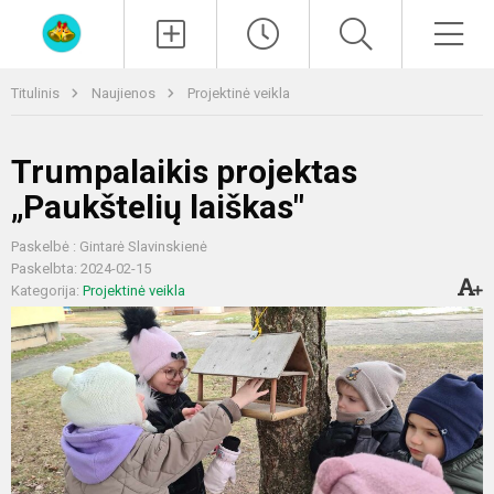
Paieška
Men
Titulinis
Naujienos
Projektinė veikla
Trumpalaikis projektas
„Paukštelių laiškas"
Paskelbė : Gintarė Slavinskienė
Paskelbta: 2024-02-15
Kategorija:
Projektinė veikla