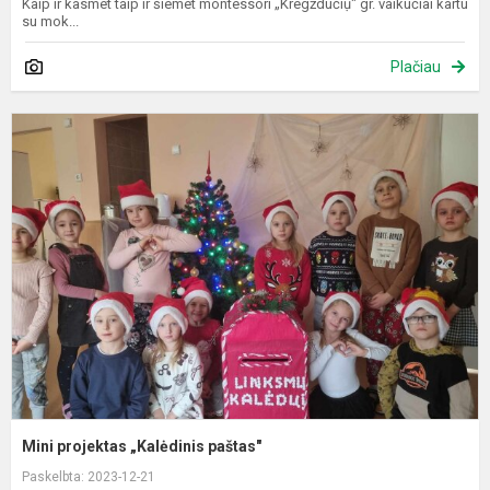
Kaip ir kasmet taip ir šiemet montessori „Kregždučiụ" gr. vaikučiai kartu
su mok...
Plačiau
M
p
„
p
Mini projektas „Kalėdinis paštas"
Paskelbta: 2023-12-21