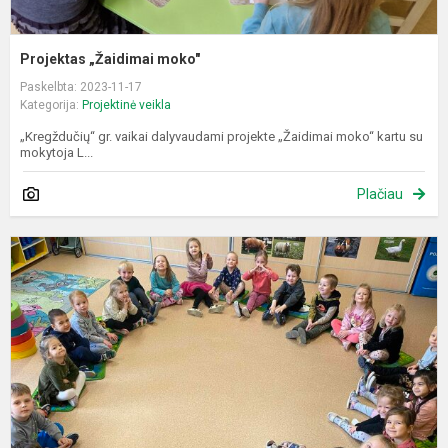
Projektas „Žaidimai moko"
Paskelbta: 2023-11-17
Kategorija:
Projektinė veikla
„Kregždučių“ gr. vaikai dalyvaudami projekte „Žaidimai moko“ kartu su
mokytoja L...
Plačiau
T
p
„
t