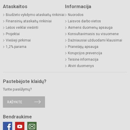
Ataskaitos
Informacija
Biudžeto vykdymo ataskaitų rinkiniai
Nuorodos
Finansinių ataskaitų rinkiniai
Laisvos darbo vietos
Lėšos veiklai viešinti
Asmens duomenų apsauga
Projektai
Konsultavimasis su visuomene
Viešieji pirkimai
Dažniausiai užduodami klausimai
1,2% parama
Pranešėjų apsauga
Korupcijos prevencija
Teisinė informacija
Atviri duomenys
Pastebėjote klaidų?
Turite pasiūlymų?
RAŠYKITE
Bendraukime