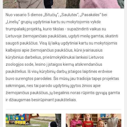
Nuo vasario 5 dienos „Bitučių“, „Saulutės“, „Pasakėlės“ bei
„Linelių“ grupių ugdytiniai kartu su mokytojomis vykdė
trumpalaikį projektą, kurio tikslas - supažindinti vaikus su
Lietuvoje žiemojančiais paukščiais, ugdyti meilę gamtai, skatinti
saugoti paukščius. Visą šį laiką ugdytiniai kartu su mokytojomis
kalbėjosi apie žiemojančius paukščius, kūrė įvairiausius
kūrybinius darbelius, priešmokyklinukai lankėsi Lietuvos
zoologijos sode, lesino į įstaigos kiemą atskrendančius
paukštelius. Iš visų kūrybinių darbų įstaigos laiptinės erdvėse
buvo surengtos parodėlės. Šis mūsų jau tradicija tapęs projektas
sėkmingas, nes tai parodo ugdytinių įgytos žinios apie
žiemojančius paukščius, jų begalinis noras rūpintis gyvąją gamta
ir džiaugsmas besirūpinant paukšteliais.