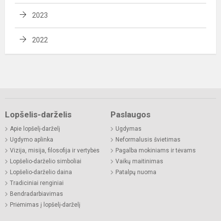
2023
2022
Lopšelis-darželis
Paslaugos
Apie lopšelį-darželį
Ugdymas
Ugdymo aplinka
Neformalusis švietimas
Vizija, misija, filosofija ir vertybės
Pagalba mokiniams ir tėvams
Lopšelio-darželio simboliai
Vaikų maitinimas
Lopšelio-darželio daina
Patalpų nuoma
Tradiciniai renginiai
Bendradarbiavimas
Priėmimas į lopšelį-darželį