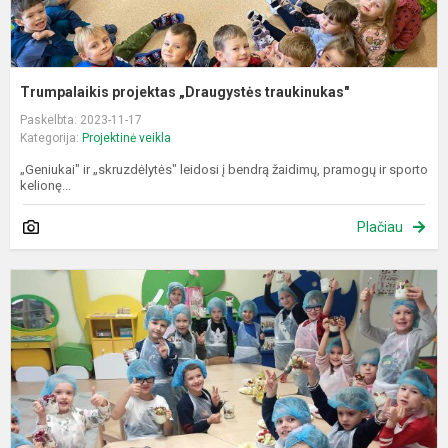
Trumpalaikis projektas „Draugystės traukinukas"
Paskelbta: 2023-11-17
Kategorija:
Projektinė veikla
„Geniukai" ir „skruzdėlytės" leidosi į bendrą žaidimų, pramogų ir sporto
kelionę...
Plačiau
P
v
„
r
v