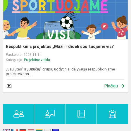
v
Respublikinis projektas „Maži ir dideli sportuojame visi”
Paskelbta: 2023-11-14
Kategorija:
Projektinė veikla
„Saulutės” ir „Bitučių” grupių ugdytiniai dalyvauja respublikiniame
projekte&nbs...
Plačiau