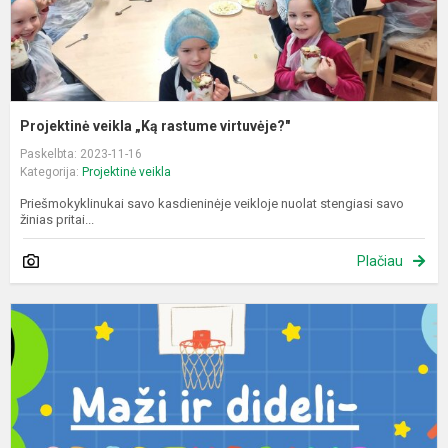
Projektinė veikla „Ką rastume virtuvėje?"
Paskelbta: 2023-11-16
Kategorija:
Projektinė veikla
Priešmokyklinukai savo kasdieninėje veikloje nuolat stengiasi savo
žinias pritai...
Plačiau
R
p
„
ir
d
s