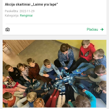
Akcija skaitiniai ,,Laimė yra lapė”
Paskelbta: 2022-11-29
Kategorija:
Renginiai
Plačiau
„
š