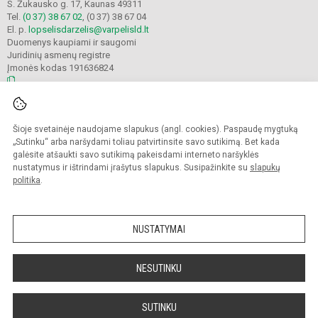
S. Žukausko g. 17, Kaunas 49311
Tel.
(0 37) 38 67 02
, (0 37) 38 67 04
El. p.
lopselisdarzelis@varpelisld.lt
Duomenys kaupiami ir saugomi
Juridinių asmenų registre
Įmonės kodas 191636824
© 2023. Kauno lopšelis-darželis Varpelis. Visos teisės saugomos.
Šioje svetainėje naudojame slapukus (angl. cookies). Paspaudę mygtuką
Kopijuoti turinį be raštiško įstaigos administracijos sutikimo griežtai draudžiama.
„Sutinku“ arba naršydami toliau patvirtinsite savo sutikimą. Bet kada
galėsite atšaukti savo sutikimą pakeisdami interneto naršyklės
Prieinamumo paraiška
Slapukų politika
nustatymus ir ištrindami įrašytus slapukus. Susipažinkite su
slapukų
politika
.
Sumanus būdas atnaujinti
mokyklos interneto
svetainę
NUSTATYMAI
NESUTINKU
SUTINKU