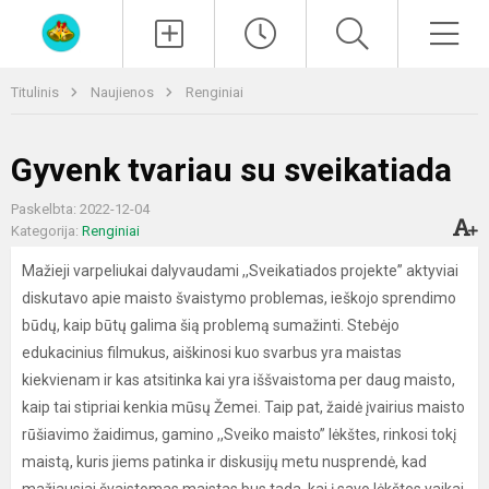
Paieška
Men
Titulinis
Naujienos
Renginiai
Gyvenk tvariau su sveikatiada
Paskelbta: 2022-12-04
Kategorija:
Renginiai
Mažieji varpeliukai dalyvaudami ,,Sveikatiados projekte” aktyviai
diskutavo apie maisto švaistymo problemas, ieškojo sprendimo
būdų, kaip būtų galima šią problemą sumažinti. Stebėjo
edukacinius filmukus, aiškinosi kuo svarbus yra maistas
kiekvienam ir kas atsitinka kai yra iššvaistoma per daug maisto,
kaip tai stipriai kenkia mūsų Žemei. Taip pat, žaidė įvairius maisto
rūšiavimo žaidimus, gamino ,,Sveiko maisto” lėkštes, rinkosi tokį
maistą, kuris jiems patinka ir diskusijų metu nusprendė, kad