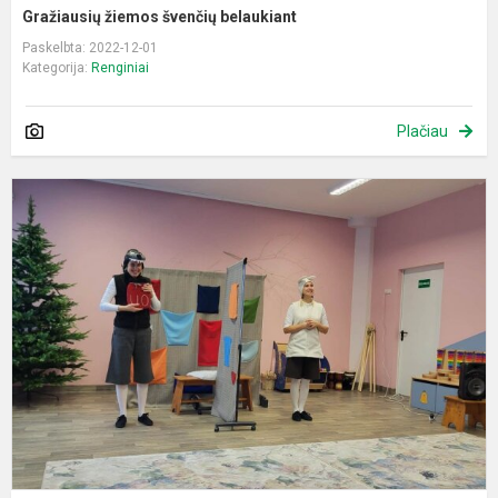
Gražiausių žiemos švenčių belaukiant
Paskelbta: 2022-12-01
Kategorija:
Renginiai
Plačiau
„
t
s
„
p
i
k