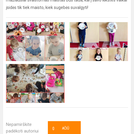
mažiausiai švaistomas maistas bus tada, kai į savo lėkštes vaikai
įsidės tik tiek maisto, kiek sugebės suvalgyti!
Nepamirškite
0
AČIŪ
padėkoti autoriui