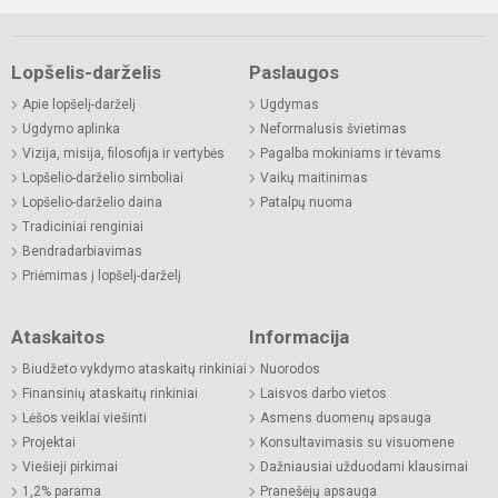
Lopšelis-darželis
Paslaugos
Apie lopšelį-darželį
Ugdymas
Ugdymo aplinka
Neformalusis švietimas
Vizija, misija, filosofija ir vertybės
Pagalba mokiniams ir tėvams
Lopšelio-darželio simboliai
Vaikų maitinimas
Lopšelio-darželio daina
Patalpų nuoma
Tradiciniai renginiai
Bendradarbiavimas
Priėmimas į lopšelį-darželį
Ataskaitos
Informacija
Biudžeto vykdymo ataskaitų rinkiniai
Nuorodos
Finansinių ataskaitų rinkiniai
Laisvos darbo vietos
Lėšos veiklai viešinti
Asmens duomenų apsauga
Projektai
Konsultavimasis su visuomene
Viešieji pirkimai
Dažniausiai užduodami klausimai
1,2% parama
Pranešėjų apsauga