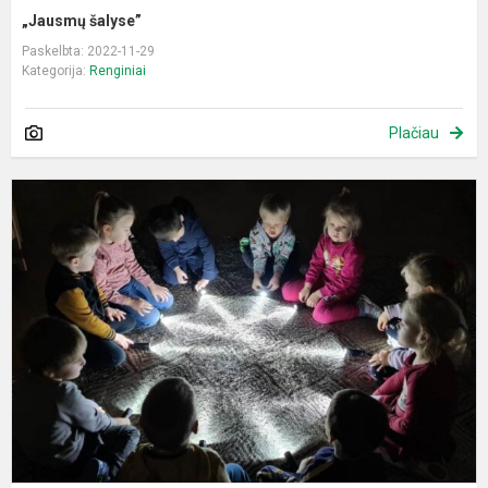
„Jausmų šalyse”
Paskelbta: 2022-11-29
Kategorija:
Renginiai
Plačiau
P
,
š
ž