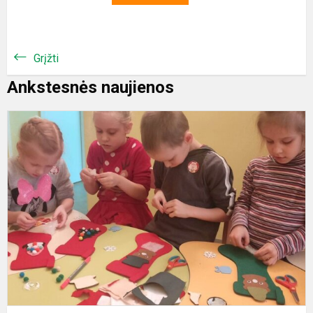
Grįžti
Ankstesnės naujienos
K
k
d