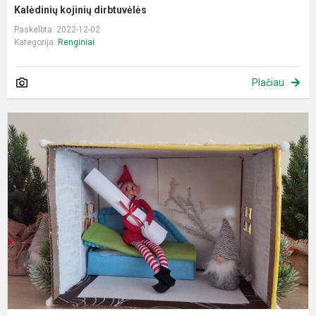
Kalėdinių kojinių dirbtuvėlės
Paskelbta: 2022-12-02
Kategorija:
Renginiai
Plačiau
G
ž
š
b