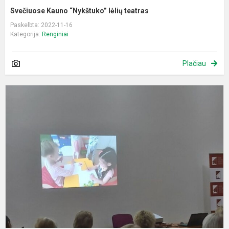
Svečiuose Kauno “Nykštuko” lėlių teatras
Paskelbta: 2022-11-16
Kategorija:
Renginiai
Plačiau
M
r