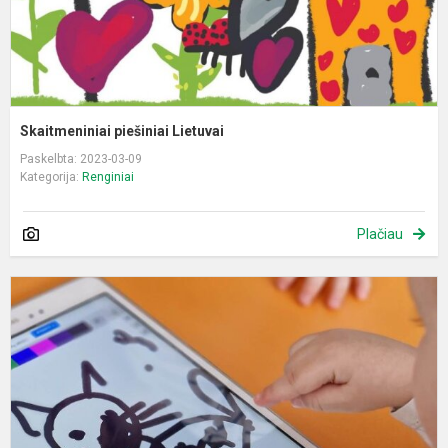
Skaitmeniniai piešiniai Lietuvai
Paskelbta: 2023-03-09
Kategorija:
Renginiai
Plačiau
I
d
„
g