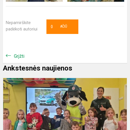
Nepamirškite
0
AČIŪ
padėkoti autoriui
Grįžti
Ankstesnės naujienos
P
s
p
d