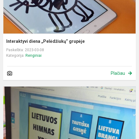
Interaktyvi diena „Pelėdžiukų” grupėje
Paskelbta: 2023-03-08
Kategorija:
Renginiai
Plačiau
I
d
,
g
a
L