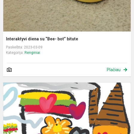
Interaktyvi diena su “Bee- bot” bitute
Paskelbta: 2023-03-09
Kategorija:
Renginiai
Plačiau
S
p
L