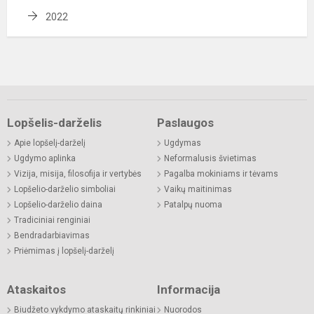
2022
Lopšelis-darželis
Paslaugos
Apie lopšelį-darželį
Ugdymas
Ugdymo aplinka
Neformalusis švietimas
Vizija, misija, filosofija ir vertybės
Pagalba mokiniams ir tėvams
Lopšelio-darželio simboliai
Vaikų maitinimas
Lopšelio-darželio daina
Patalpų nuoma
Tradiciniai renginiai
Bendradarbiavimas
Priėmimas į lopšelį-darželį
Ataskaitos
Informacija
Biudžeto vykdymo ataskaitų rinkiniai
Nuorodos