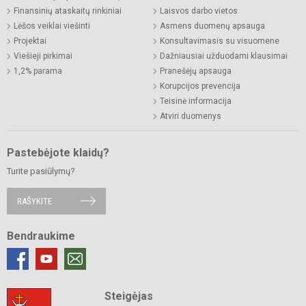
Finansinių ataskaitų rinkiniai
Laisvos darbo vietos
Lėšos veiklai viešinti
Asmens duomenų apsauga
Projektai
Konsultavimasis su visuomene
Viešieji pirkimai
Dažniausiai užduodami klausimai
1,2% parama
Pranešėjų apsauga
Korupcijos prevencija
Teisinė informacija
Atviri duomenys
Pastebėjote klaidų?
Turite pasiūlymų?
RAŠYKITE
Bendraukime
Steigėjas