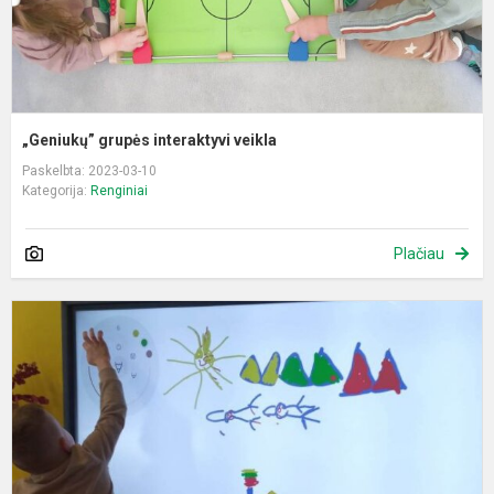
„Geniukų” grupės interaktyvi veikla
Paskelbta: 2023-03-10
Kategorija:
Renginiai
Plačiau
I
M
,
g
d