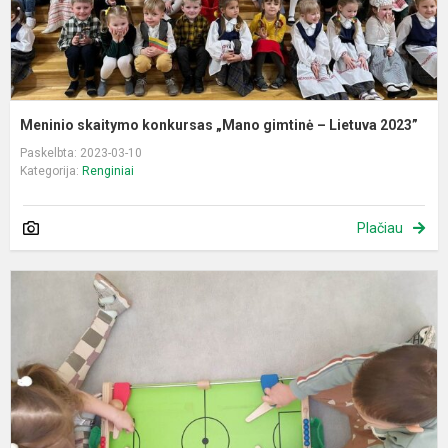
Meninio skaitymo konkursas „Mano gimtinė – Lietuva 2023”
Paskelbta: 2023-03-10
Kategorija:
Renginiai
Plačiau
„
g
i
v