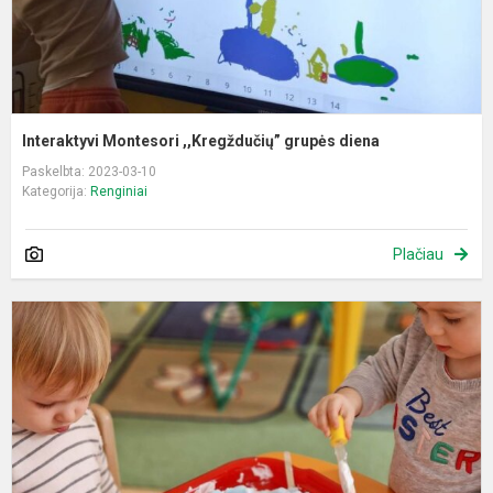
Interaktyvi Montesori ,,Kregždučių” grupės diena
Paskelbta: 2023-03-10
Kategorija:
Renginiai
Plačiau
S
p