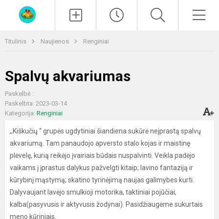
Paieška
Men
Titulinis
Naujienos
Renginiai
Spalvų akvariumas
Paskelbė :
Paskelbta: 2023-03-14
Kategorija:
Renginiai
,,Kiškučių “ grupės ugdytiniai šiandiena sukūrė neįprastą spalvų
akvariumą. Tam panaudojo apversto stalo kojas ir maistinę
plėvelę, kurią reikėjo įvairiais būdais nuspalvinti. Veikla padėjo
vaikams į įprastus dalykus pažvelgti kitaip; lavino fantaziją ir
kūrybinį mąstymą; skatino tyrinėjimą naujas galimybes kurti.
Dalyvaujant lavėjo smulkioji motorika, taktiniai pojūčiai,
kalba(pasyvusis ir aktyvusis žodynai). Pasidžiaugėme sukurtais
meno kūriniais.