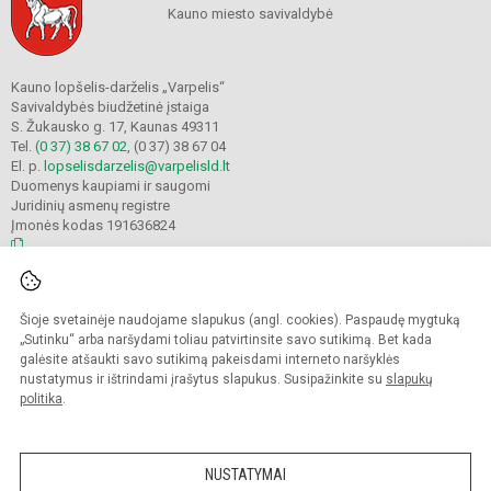
Kauno miesto savivaldybė
Kauno lopšelis-darželis „Varpelis“
Savivaldybės biudžetinė įstaiga
S. Žukausko g. 17, Kaunas 49311
Tel.
(0 37) 38 67 02
, (0 37) 38 67 04
El. p.
lopselisdarzelis@varpelisld.lt
Duomenys kaupiami ir saugomi
Juridinių asmenų registre
Įmonės kodas 191636824
© 2023. Kauno lopšelis-darželis Varpelis. Visos teisės saugomos.
Šioje svetainėje naudojame slapukus (angl. cookies). Paspaudę mygtuką
Kopijuoti turinį be raštiško įstaigos administracijos sutikimo griežtai draudžiama.
„Sutinku“ arba naršydami toliau patvirtinsite savo sutikimą. Bet kada
galėsite atšaukti savo sutikimą pakeisdami interneto naršyklės
Prieinamumo paraiška
Slapukų politika
nustatymus ir ištrindami įrašytus slapukus. Susipažinkite su
slapukų
politika
.
Sumanus būdas atnaujinti
mokyklos interneto
svetainę
NUSTATYMAI