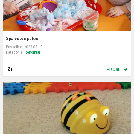
Spalvotos putos
Paskelbta: 2023-03-10
Kategorija:
Renginiai
Plačiau
I
d
s
“
b
b