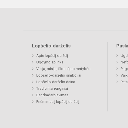
Lopšelis-darželis
Pasl
Apie lopšelį-darželį
Ugd
Ugdymo aplinka
Nefo
Vizija, misija, filosofija ir vertybės
Paga
Lopšelio-darželio simboliai
Vaik
Lopšelio-darželio daina
Pat
Tradiciniai renginiai
Bendradarbiavimas
Priėmimas į lopšelį-darželį