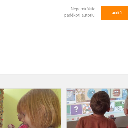
Nepamirškite
0
AČIŪ
padėkoti autoriui
„Geniukų”
interaktyvi
diena