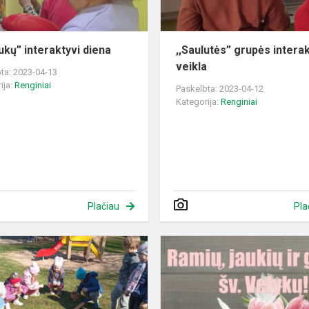
ukų” interaktyvi diena
,,Saulutės” grupės interak
veikla
ta: 2023-04-13
ija:
Renginiai
Paskelbta: 2023-04-12
Kategorija:
Renginiai
Plačiau
Pla
Margučių
varžybos