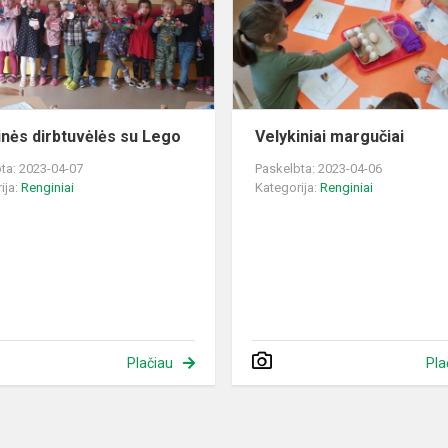
Lego
inės dirbtuvėlės su Lego
Velykiniai margučiai
ta: 2023-04-07
Paskelbta: 2023-04-06
ija:
Renginiai
Kategorija:
Renginiai
Plačiau
Pla