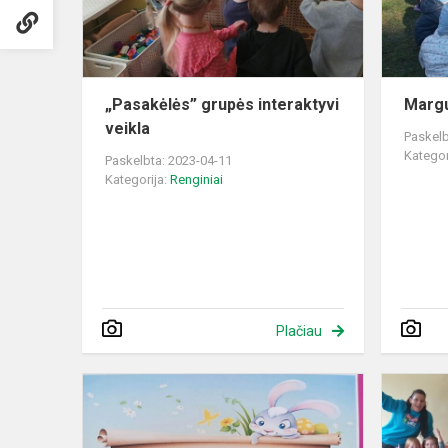
„Pasakėlės” grupės interaktyvi
Margu
veikla
Paskelb
Kategor
Paskelbta: 2023-04-11
Kategorija:
Renginiai
Plačiau
Velykinės
dekoracijos