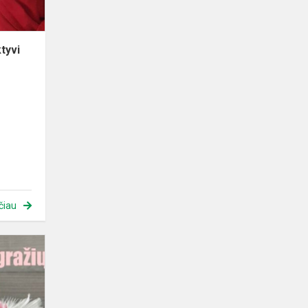
tyvi
čiau
Su
Šv.
Velykom