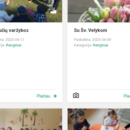
čių varžybos
Su Šv. Velykom
ta: 2023-04-11
Paskelbta: 2023-04-09
ija:
Renginiai
Kategorija:
Renginiai
Plačiau
Pla
Velykinės
dirbtuvėlės
su