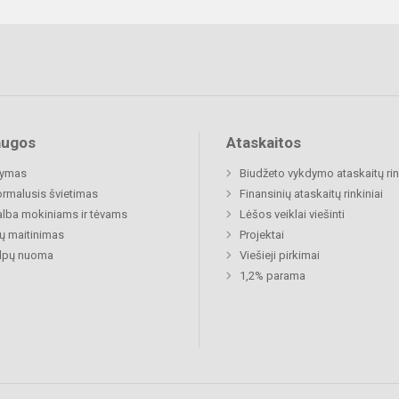
augos
Ataskaitos
ymas
Biudžeto vykdymo ataskaitų rin
rmalusis švietimas
Finansinių ataskaitų rinkiniai
lba mokiniams ir tėvams
Lėšos veiklai viešinti
ų maitinimas
Projektai
alpų nuoma
Viešieji pirkimai
1,2% parama