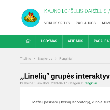
KAUNO LOPŠELIS-DARŽELIS „​
VEIKLOS SRITYS
PASLAUGOS
ADMI
PRADŽIA
UGDYMAS
APIE MUS
PAGALBA 
Titulinis
Naujienos
Renginiai
,,Linelių” grupės interaktyv
Paskelbė :
Paskelbta: 2023-04-17
Kategorija:
Renginiai
Mažieji pasinėrė į tyrimų laboratoriją, kurioje sur