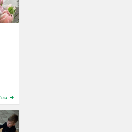
čiau
Velykiniai
margučiai