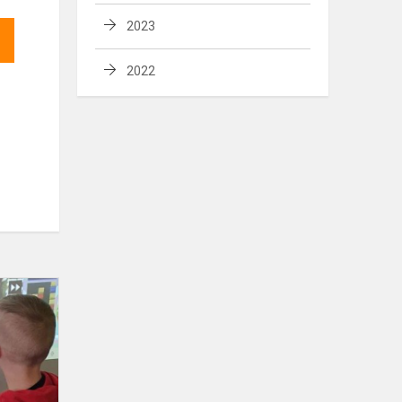
2023
2022
,,Saulutės”
grupės
interaktyvi
veikla