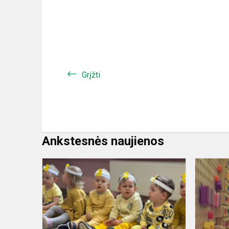
Grįžti
Ankstesnės naujienos
Vaikų
Velykėlės