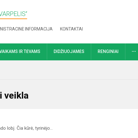
VARPELIS“
NISTRACINĖ INFORMACIJA
KONTAKTAI
VAIKAMS IR TĖVAMS
DIDŽIUOJAMĖS
RENGINIAI
i veikla
ado lobį. Čia kūrė, tyrinėjo…