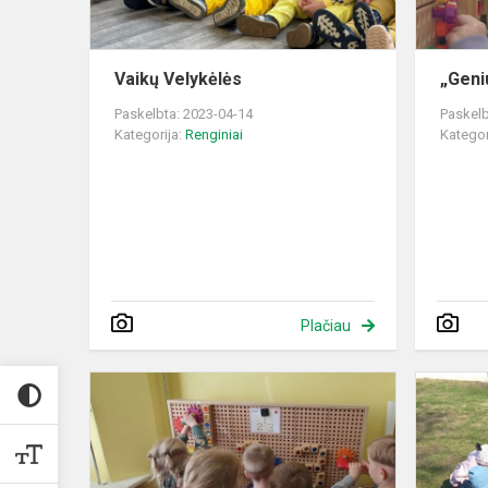
Vaikų Velykėlės
„Geni
Paskelbta: 2023-04-14
Paskelb
Kategorija:
Renginiai
Kategor
Plačiau
„Pasakėlės”
grupės
interaktyvi
veikla