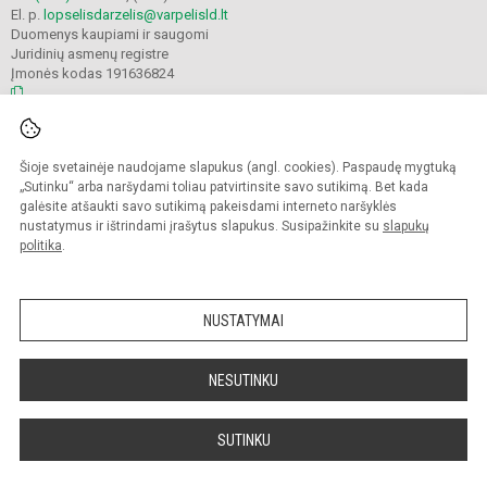
El. p.
lopselisdarzelis@varpelisld.lt
Duomenys kaupiami ir saugomi
Juridinių asmenų registre
Įmonės kodas 191636824
© 2023. Kauno lopšelis-darželis Varpelis. Visos teisės saugomos.
Šioje svetainėje naudojame slapukus (angl. cookies). Paspaudę mygtuką
Kopijuoti turinį be raštiško įstaigos administracijos sutikimo griežtai draudžiama.
„Sutinku“ arba naršydami toliau patvirtinsite savo sutikimą. Bet kada
galėsite atšaukti savo sutikimą pakeisdami interneto naršyklės
Prieinamumo paraiška
Slapukų politika
nustatymus ir ištrindami įrašytus slapukus. Susipažinkite su
slapukų
politika
.
Sumanus būdas atnaujinti
mokyklos interneto
svetainę
NUSTATYMAI
NESUTINKU
SUTINKU