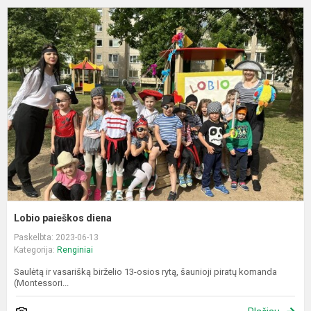
L
p
d
Lobio paieškos diena
Paskelbta: 2023-06-13
Kategorija:
Renginiai
Saulėtą ir vasarišką birželio 13-osios rytą, šaunioji piratų komanda
(Montessori...