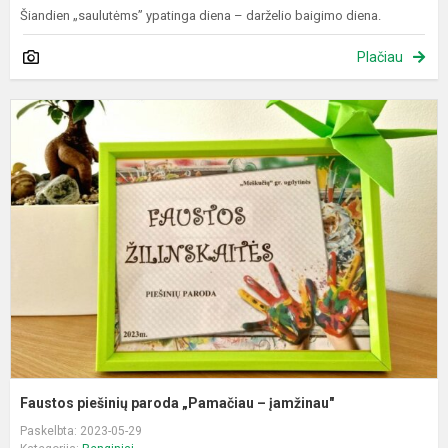
Šiandien „saulutėms” ypatinga diena – darželio baigimo diena.
Plačiau
F
p
p
„
–
į
Faustos piešinių paroda „Pamačiau – įamžinau"
Paskelbta: 2023-05-29