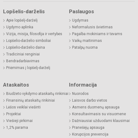
Lopšelis-darželis
Paslaugos
Apie lopšelį-darželį
Ugdymas
Ugdymo aplinka
Neformalusis švietimas
Vizija, misija, filosofija ir vertybės
Pagalba mokiniams ir tėvams
Lopšelio-darželio simboliai
Vaikų maitinimas
Lopšelio-darželio daina
Patalpų nuoma
Tradiciniai renginiai
Bendradarbiavimas
Priėmimas į lopšelį-darželį
Ataskaitos
Informacija
Biudžeto vykdymo ataskaitų rinkiniai
Nuorodos
Finansinių ataskaitų rinkiniai
Laisvos darbo vietos
Lėšos veiklai viešinti
Asmens duomenų apsauga
Projektai
Konsultavimasis su visuomene
Viešieji pirkimai
Dažniausiai užduodami klausimai
1,2% parama
Pranešėjų apsauga
Korupcijos prevencija