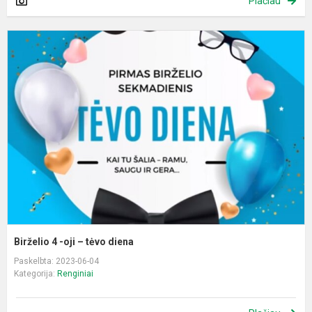
Plačiau
B
4
-
oj
–
t
d
Birželio 4 -oji – tėvo diena
Paskelbta: 2023-06-04
Kategorija:
Renginiai