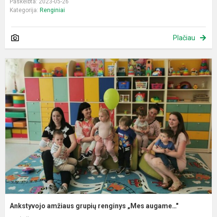
Paskelbta: 2023-05-26
Kategorija:
Renginiai
Plačiau
A
a
g
r
„
a
Ankstyvojo amžiaus grupių renginys „Mes augame…"