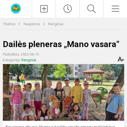
Paieška
Men
Titulinis
Naujienos
Renginiai
Dailės pleneras „Mano vasara”
Paskelbta: 2023-06-15
Kategorija:
Renginiai