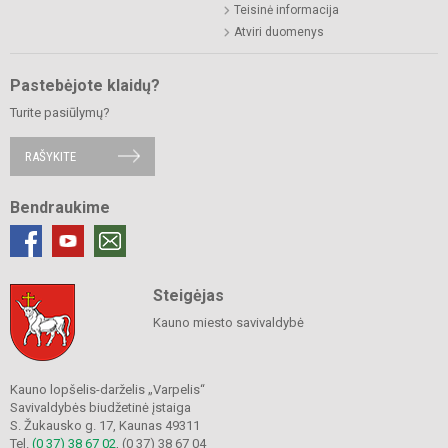
Teisinė informacija
Atviri duomenys
Pastebėjote klaidų?
Turite pasiūlymų?
RAŠYKITE
Bendraukime
Steigėjas
Kauno miesto savivaldybė
Kauno lopšelis-darželis „Varpelis“
Savivaldybės biudžetinė įstaiga
S. Žukausko g. 17, Kaunas 49311
Tel.
(0 37) 38 67 02
, (0 37) 38 67 04