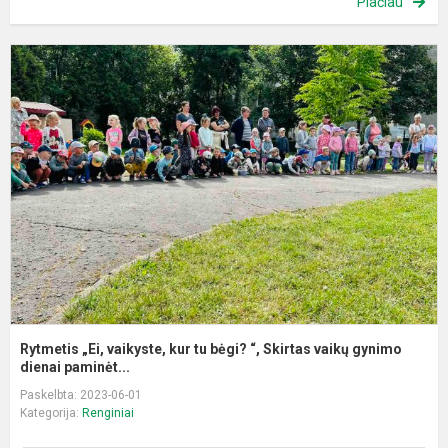
Plačiau
R
„E
v
k
t
b
“,
S
v
g
Rytmetis „Ei, vaikyste, kur tu bėgi? “, Skirtas vaikų gynimo
dienai paminėt...
Paskelbta: 2023-06-01
Kategorija:
Renginiai