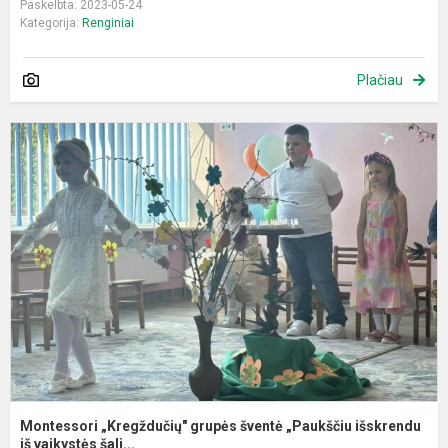
Paskelbta: 2023-05-24
Kategorija:
Renginiai
Plačiau
M
„
g
š
„
i
i..
Montessori „Kregždučių" grupės šventė „Paukščiu išskrendu
iš vaikystės šali...