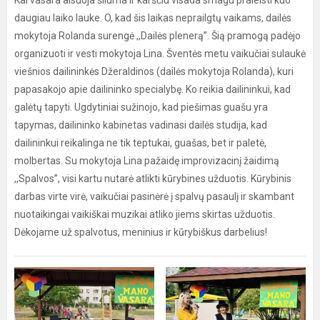
Kai vasara alsuoja šiluma ir karščiu visada smagu praleisti kuo
daugiau laiko lauke. O, kad šis laikas neprailgtų vaikams, dailės
mokytoja Rolanda surengė ,,Dailės plenerą”. Šią pramogą padėjo
organizuoti ir vesti mokytoja Lina. Šventės metu vaikučiai sulaukė
viešnios dailininkės Džeraldinos (dailės mokytoja Rolanda), kuri
papasakojo apie dailininko specialybę. Ko reikia dailininkui, kad
galėtų tapyti. Ugdytiniai sužinojo, kad piešimas guašu yra
tapymas, dailininko kabinetas vadinasi dailės studija, kad
dailininkui reikalinga ne tik teptukai, guašas, bet ir paletė,
molbertas. Su mokytoja Lina pažaidę improvizacinį žaidimą
,,Spalvos”, visi kartu nutarė atlikti kūrybines užduotis. Kūrybinis
darbas virte virė, vaikučiai pasinėrė į spalvų pasaulį ir skambant
nuotaikingai vaikiškai muzikai atliko jiems skirtas užduotis.
Dėkojame už spalvotus, meninius ir kūrybiškus darbelius!