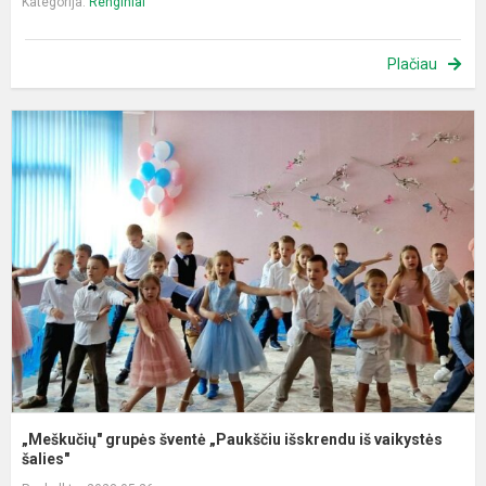
Kategorija:
Renginiai
Plačiau
„
g
š
„
i
i
v
š.
„Meškučių" grupės šventė „Paukščiu išskrendu iš vaikystės
šalies"