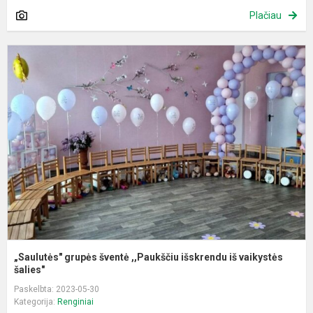
Plačiau
„
g
š
,
i
i
v
„Saulutės" grupės šventė ,,Paukščiu išskrendu iš vaikystės
šalies"
Paskelbta: 2023-05-30
Kategorija:
Renginiai