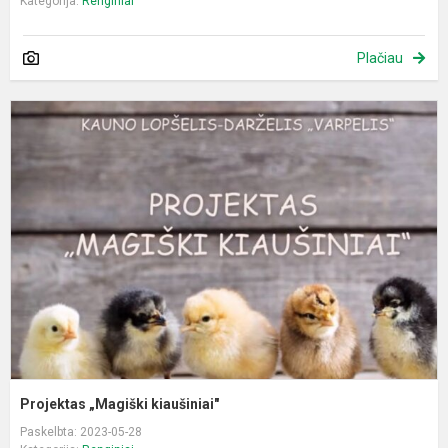
Kategorija:
Renginiai
Plačiau
P
„
k
Projektas „Magiški kiaušiniai"
Paskelbta: 2023-05-28