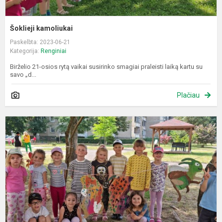
Šoklieji kamoliukai
Paskelbta: 2023-06-21
Kategorija:
Renginiai
Birželio 21-osios rytą vaikai susirinko smagiai praleisti laiką kartu su
savo „d...
Plačiau
D
p
„
v