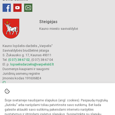
Steigėjas
Kauno miesto savivaldybė
Kauno lopšelis-darželis „Varpelis“
Savivaldybės biudžetinė įstaiga
S. Žukausko g. 17, Kaunas 49311
Tel.
(0 37) 38 67 02
, (0 37) 38 67 04
El. p.
lopselisdarzelis@varpelisld.lt
Duomenys kaupiami ir saugomi
Juridinių asmenų registre
Įmonės kodas 191636824
© 2023. Kauno lopšelis-darželis Varpelis. Visos teisės saugomos.
Šioje svetainėje naudojame slapukus (angl. cookies). Paspaudę mygtuką
Kopijuoti turinį be raštiško įstaigos administracijos sutikimo griežtai draudžiama.
„Sutinku“ arba naršydami toliau patvirtinsite savo sutikimą. Bet kada
galėsite atšaukti savo sutikimą pakeisdami interneto naršyklės
Prieinamumo paraiška
Slapukų politika
nustatymus ir ištrindami įrašytus slapukus. Susipažinkite su
slapukų