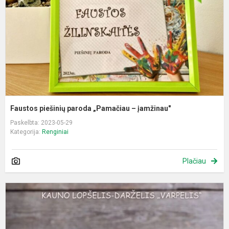
–
į
Faustos piešinių paroda „Pamačiau – įamžinau"
Paskelbta: 2023-05-29
Kategorija:
Renginiai
Plačiau
P
„
k