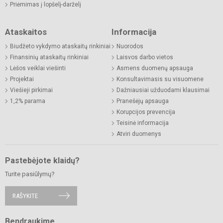
Priėmimas į lopšelį-darželį
Ataskaitos
Informacija
Biudžeto vykdymo ataskaitų rinkiniai
Nuorodos
Finansinių ataskaitų rinkiniai
Laisvos darbo vietos
Lėšos veiklai viešinti
Asmens duomenų apsauga
Projektai
Konsultavimasis su visuomene
Viešieji pirkimai
Dažniausiai užduodami klausimai
1,2% parama
Pranešėjų apsauga
Korupcijos prevencija
Teisinė informacija
Atviri duomenys
Pastebėjote klaidų?
Turite pasiūlymų?
RAŠYKITE
Bendraukime