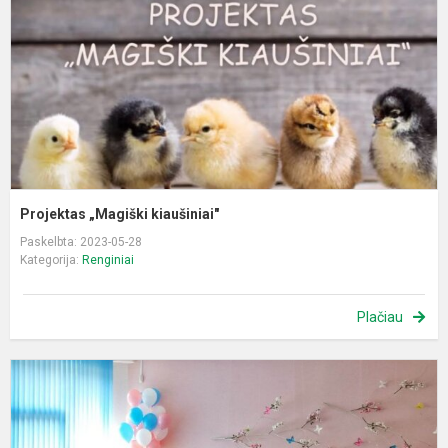
Projektas „Magiški kiaušiniai"
Paskelbta: 2023-05-28
Kategorija:
Renginiai
Plačiau
„
g
š
„