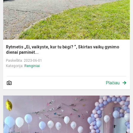
“,
S
v
g
Rytmetis „Ei, vaikyste, kur tu bėgi? “, Skirtas vaikų gynimo
dienai paminėt...
Paskelbta: 2023-06-01
Kategorija:
Renginiai
Plačiau
„
g
š
,
i