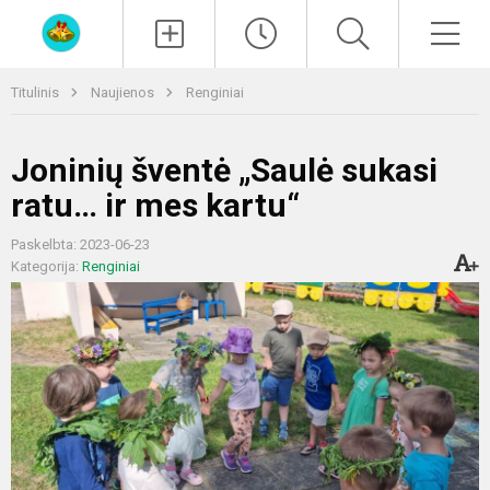
Paieška
Men
Titulinis
Naujienos
Renginiai
Joninių šventė „Saulė sukasi
ratu… ir mes kartu“
Paskelbta: 2023-06-23
Kategorija:
Renginiai