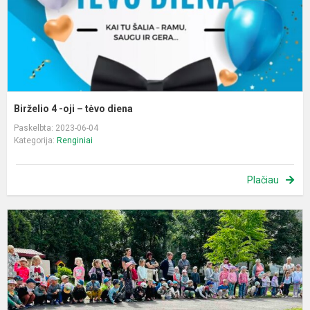
d
Birželio 4 -oji – tėvo diena
Paskelbta: 2023-06-04
Kategorija:
Renginiai
Plačiau
R
„E
v
k
t
b