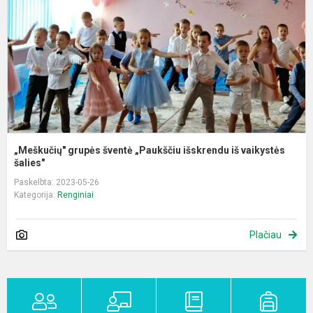
i
i
v
š.
„Meškučių" grupės šventė „Paukščiu išskrendu iš vaikystės
šalies"
Paskelbta: 2023-05-26
Kategorija:
Renginiai
Plačiau