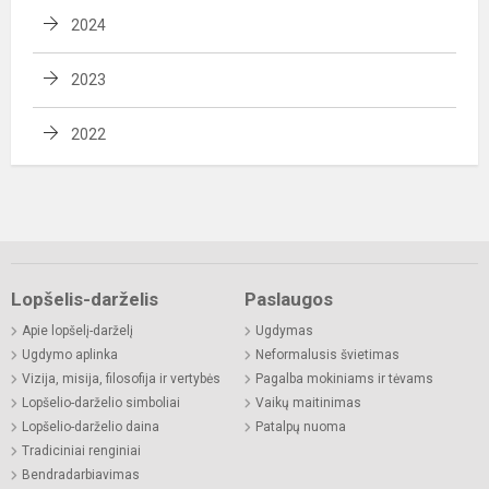
2024
2023
2022
Lopšelis-darželis
Paslaugos
Apie lopšelį-darželį
Ugdymas
Ugdymo aplinka
Neformalusis švietimas
Vizija, misija, filosofija ir vertybės
Pagalba mokiniams ir tėvams
Lopšelio-darželio simboliai
Vaikų maitinimas
Lopšelio-darželio daina
Patalpų nuoma
Tradiciniai renginiai
Bendradarbiavimas