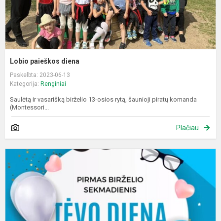
Lobio paieškos diena
Paskelbta: 2023-06-13
Kategorija:
Renginiai
Saulėtą ir vasarišką birželio 13-osios rytą, šaunioji piratų komanda
(Montessori...
Plačiau
B
4
-
oj
–
t