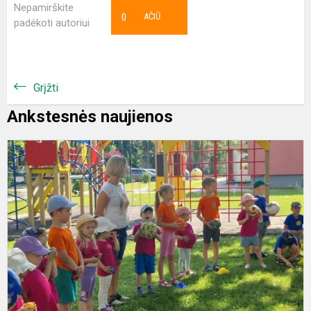
Nepamirškite
0
AČIŪ
padėkoti autoriui
Grįžti
Ankstesnės naujienos
Š
k