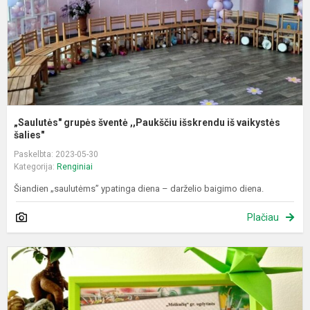
i
v
„Saulutės" grupės šventė ,,Paukščiu išskrendu iš vaikystės
šalies"
Paskelbta: 2023-05-30
Kategorija:
Renginiai
Šiandien „saulutėms” ypatinga diena – darželio baigimo diena.
Plačiau
F
p
p
„