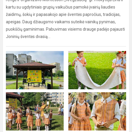
kartu su ugdytiniais grupių vaikučius pamokė įvairių liaudies
žaidimų, šokių ir papasakojo apie šventės papročius, tradicijas,
apeigas. Daug džiaugsmo vaikams suteikė vainikų pynimas,
puokščių gaminimas. Pabuvimas visiems drauge padėjo pajausti
Joninių šventės dvasią…