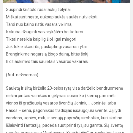
Suspindi krištolo rasa laukų žolynai
Miškai sustingsta, auksaplaukės saulės nutvieksti.
Tarsi nuo kalno ristis vasara vėl ima,
Ir skuba džiuginti vaivorykštėm bei lietumi.
Tiktai nereikia kaip lig šiol ilgai miegoti
Juk tokie skaidrūs, paslaptingi vasaros rytai.
Branginkime negarsią žiogo dainą, bitės šokį
Ir džiaukimės tais saulėtais vasaros vakarais.
(Aut. nežinomas)
Saulėtą ir šiltą birželio 23-osios rytą visa darželio bendruomenė
nešini pintais vainikais ir gėlynais susirinko į kiemą paminėti
vienos iš gražiausių vasaros švenčių Joninių… Joninės, arba
Rasos – sena, pagoniškas tradicijas išsaugojusi šventė. Ją lydi
vandens, ugnies, mitų ir senųjų papročių simbolika, kuri skatina
išlaisvinti fantaziją, padeda sustiprinti ryšį su gamta. Šią šventę
rengė ir organizavo Montessori ,,Kregždučių” gr. mokytoja Lina ir