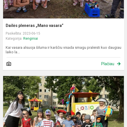
Dailės pleneras „Mano vasara”
Paskelbta: 2023-06-15
Kategorija:
Renginiai
Kai vasara alsuoja šiluma ir karščiu visada smagu praleisti kuo daugiau
laiko la...
Plačiau
L
p
d