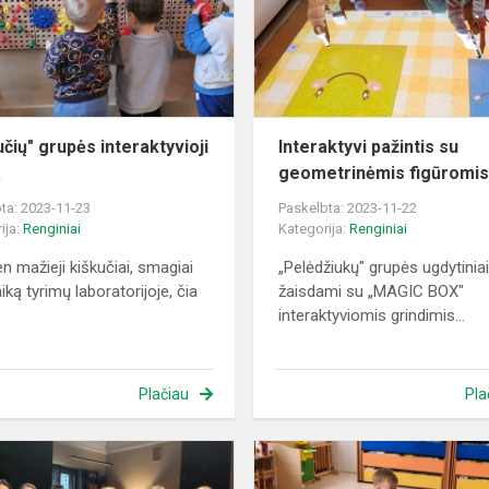
veikla
učių" grupės interaktyvioji
Interaktyvi pažintis su
a
geometrinėmis figūromi
ta: 2023-11-23
Paskelbta: 2023-11-22
ija:
Renginiai
Kategorija:
Renginiai
en mažieji kiškučiai, smagiai
„Pelėdžiukų" grupės ugdytinia
aiką tyrimų laboratorijoje, čia
žaisdami su „MAGIC BOX"
interaktyviomis grindimis...
Plačiau
Pla
Kvalifikacijos
tobulinimas