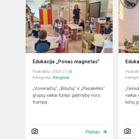
„Ponas
magnetas"
Edukacija „Ponas magnetas"
Eduka
Paskelbta: 2023-11-08
Paskelb
Kategorija:
Renginiai
Kategor
„Voveraičių", „Bitučių" ir „Pasakėlės"
„Geniu
grupių vaikai turėjo galimybę nors
vaikai
trumpa...
bičių g
Plačiau