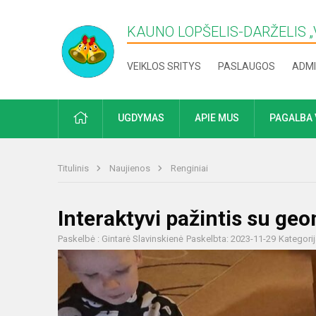
KAUNO LOPŠELIS-DARŽELIS „​
VEIKLOS SRITYS
PASLAUGOS
ADMI
PRADŽIA
UGDYMAS
APIE MUS
PAGALBA 
Titulinis
Naujienos
Renginiai
Interaktyvi pažintis su ge
Paskelbė : Gintarė Slavinskienė
Paskelbta: 2023-11-29
Kategori