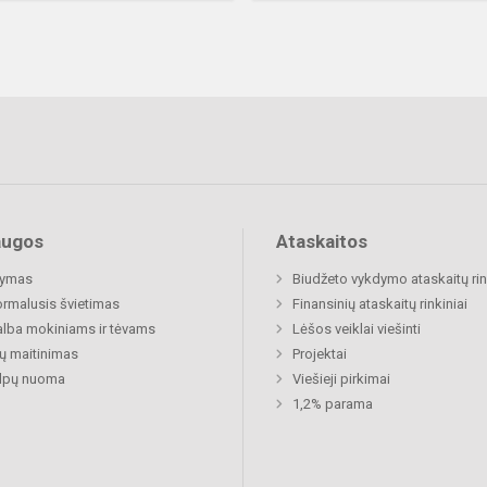
augos
Ataskaitos
ymas
Biudžeto vykdymo ataskaitų rin
rmalusis švietimas
Finansinių ataskaitų rinkiniai
lba mokiniams ir tėvams
Lėšos veiklai viešinti
ų maitinimas
Projektai
alpų nuoma
Viešieji pirkimai
1,2% parama