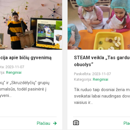
apie
bičių
gyvenimą
cija apie bičių gyvenimą
STEAM veikla „Tas gardu
obuolys“
ta: 2023-11-07
ija:
Renginiai
Paskelbta: 2023-11-07
Kategorija:
Renginiai
kų" ir „Skruzdėlyčių" grupių
 smalsūs, todėl pasinėrė į
Tik ruduo taip dosniai žeria 
yveni...
sveikatai labai naudingas do
vaisius ir...
Plačiau
Pla