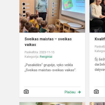
–
sveikas
vaikas
Sveikas maistas – sveikas
Kvali
vaikas
Paskelb
Kategor
Paskelbta: 2023-11-15
Kategorija:
Renginiai
Šį šeš
daržel
„Pasakėlės" grupėje, vyko veikla
dalyva
„Sveikas maistas-sveikas vaikas“.
Plačiau
Edukacija