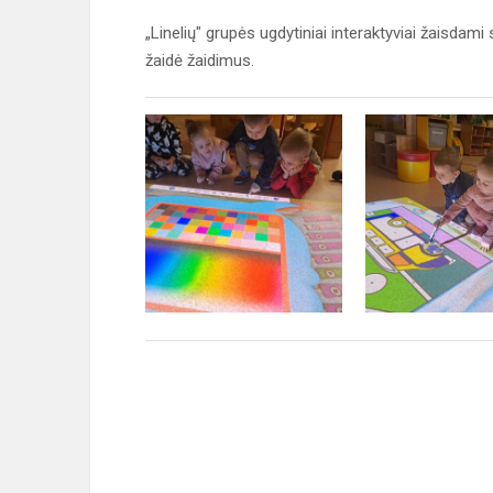
„Linelių" grupės ugdytiniai interaktyviai žaisda
žaidė žaidimus.