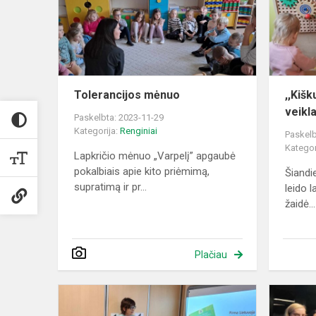
Tolerancijos mėnuo
,,Kišk
veikl
Paskelbta: 2023-11-29
Kategorija:
Renginiai
Paskelb
Kategor
Lapkričio mėnuo „Varpelį” apgaubė
pokalbiais apie kito priėmimą,
Šiandi
supratimą ir pr...
leido l
žaidė...
Plačiau
Sveikas
maistas