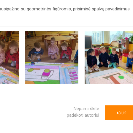
mi susipažino su geometrinės figūromis, prisiminė spalvų pavadinimus,
Nepamirškite
0
AČIŪ
padėkoti autoriui