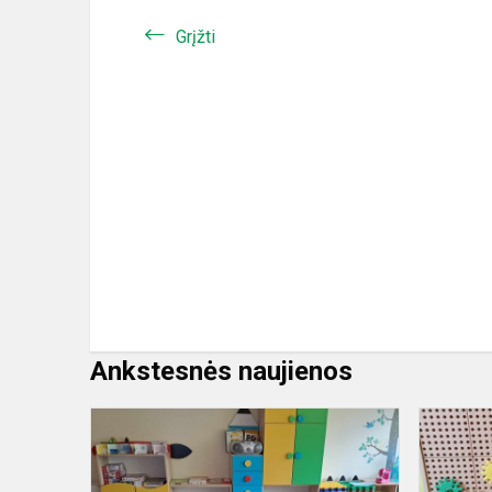
Grįžti
Ankstesnės naujienos
Tolerancijos
mėnuo