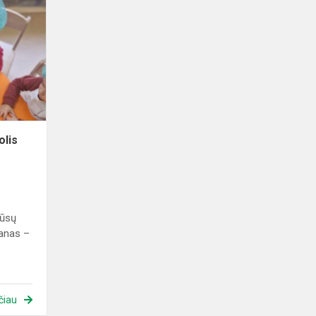
veikla
„Tas
garduolis
obuolys“
olis
mūsų
vanas –
čiau