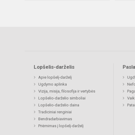
Lopšelis-darželis
Pasl
Apie lopšelį-darželį
Ugd
Ugdymo aplinka
Nefo
Vizija, misija, filosofija ir vertybės
Paga
Lopšelio-darželio simboliai
Vaik
Lopšelio-darželio daina
Pat
Tradiciniai renginiai
Bendradarbiavimas
Priėmimas į lopšelį-darželį