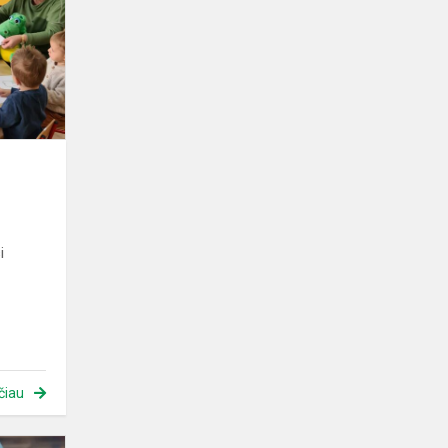
i
čiau
STEAM