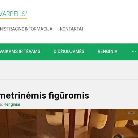
VARPELIS“
NISTRACINĖ INFORMACIJA
KONTAKTAI
VAIKAMS IR TĖVAMS
DIDŽIUOJAMĖS
RENGINIAI
ometrinėmis figūromis
ja:
Renginiai