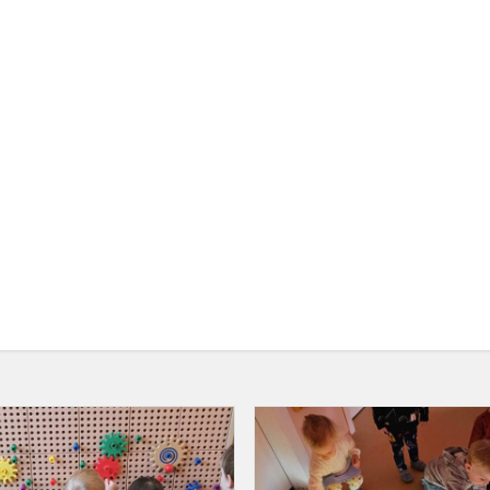
,,Kiškučių"
grupės
interaktyvioji