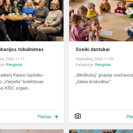
fikacijos tobulinimas
Sveiki dantukai
ta: 2023-11-11
Paskelbta: 2023-11-09
ija:
Renginiai
Kategorija:
Renginiai
tadienį Kauno lopšelio-
„Meškučių" grupėje svečiavos
io „Varpelis" kolektyvas
„žalias krokodilas“.
vo KŠIC organi...
Plačiau
Pla
Edukacija