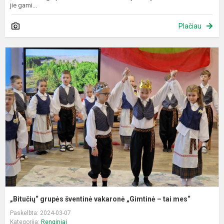
jie gami...
Plačiau
„
g
š
v
„
–
t
m
„Bitučių“ grupės šventinė vakaronė „Gimtinė – tai mes“
Paskelbta: 2024-03-07
Kategorija:
Renginiai