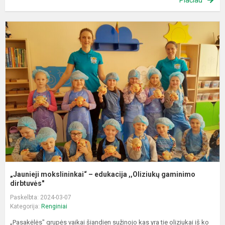
Plačiau
„
m
–
e
,
g
di
„Jaunieji mokslininkai“ – edukacija ,,Oliziukų gaminimo
dirbtuvės"
Paskelbta: 2024-03-07
Kategorija:
Renginiai
„Pasakėlės" grupės vaikai šiandien sužinojo kas yra tie oliziukai iš ko