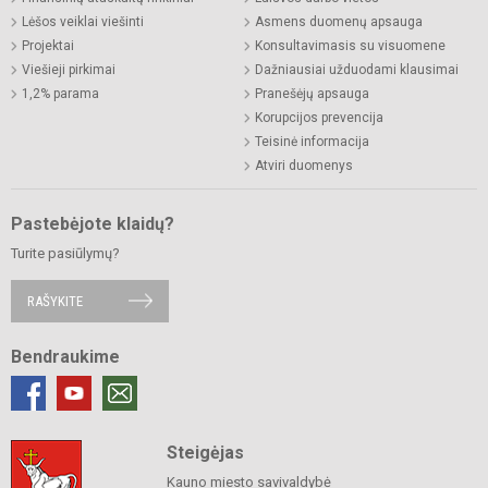
Lėšos veiklai viešinti
Asmens duomenų apsauga
Projektai
Konsultavimasis su visuomene
Viešieji pirkimai
Dažniausiai užduodami klausimai
1,2% parama
Pranešėjų apsauga
Korupcijos prevencija
Teisinė informacija
Atviri duomenys
Pastebėjote klaidų?
Turite pasiūlymų?
RAŠYKITE
Bendraukime
Steigėjas
Kauno miesto savivaldybė