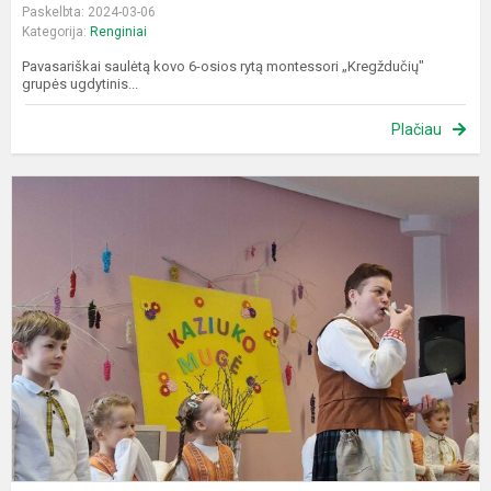
Paskelbta: 2024-03-06
Kategorija:
Renginiai
Pavasariškai saulėtą kovo 6-osios rytą montessori „Kregždučių"
grupės ugdytinis...
Plačiau
K
m
„
K
ir
K