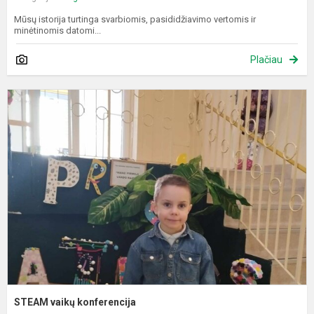
Mūsų istorija turtinga svarbiomis, pasididžiavimo vertomis ir
minėtinomis datomi...
Plačiau
S
v
k
STEAM vaikų konferencija