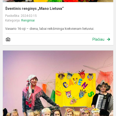
Šventinis renginys „Mano Lietuva“
Paskelbta: 2024-02-15
Kategorija:
Renginiai
Vasario 16-oji – diena, labai reikšminga kiekvienam lietuviui.
Plačiau
Ž
ž
b
i
k