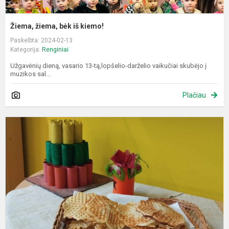
Žiema, žiema, bėk iš kiemo!
Paskelbta: 2024-02-13
Kategorija:
Renginiai
Užgavėnių dieną, vasario 13-tą,lopšelio-darželio vaikučiai skubėjo į
muzikos sal...
Plačiau
E
„
k