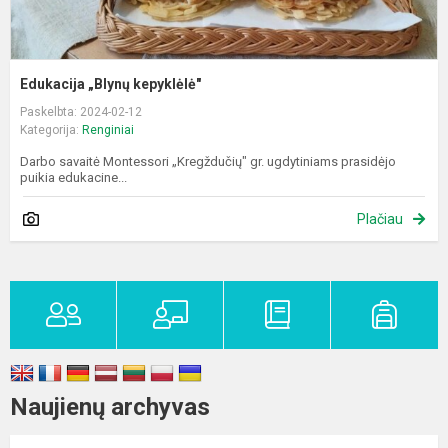
Edukacija „Blynų kepyklėlė"
Paskelbta: 2024-02-12
Kategorija:
Renginiai
Darbo savaitė Montessori „Kregždučių" gr. ugdytiniams prasidėjo
puikia edukacine...
Plačiau
Naujienų archyvas