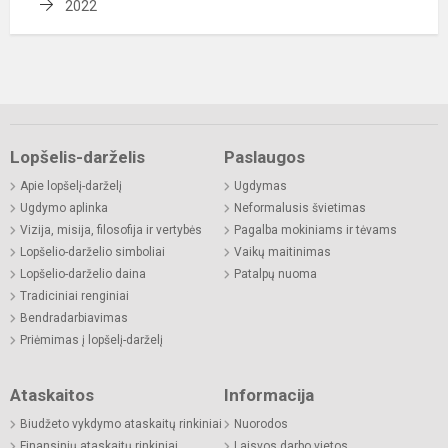
2022
Lopšelis-darželis
Paslaugos
Apie lopšelį-darželį
Ugdymas
Ugdymo aplinka
Neformalusis švietimas
Vizija, misija, filosofija ir vertybės
Pagalba mokiniams ir tėvams
Lopšelio-darželio simboliai
Vaikų maitinimas
Lopšelio-darželio daina
Patalpų nuoma
Tradiciniai renginiai
Bendradarbiavimas
Priėmimas į lopšelį-darželį
Ataskaitos
Informacija
Biudžeto vykdymo ataskaitų rinkiniai
Nuorodos
Finansinių ataskaitų rinkiniai
Laisvos darbo vietos