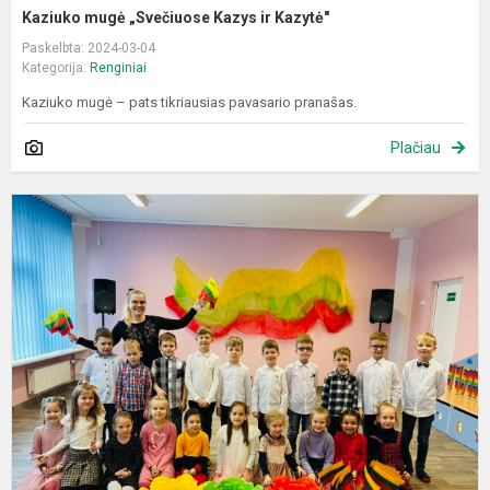
Kaziuko mugė „Svečiuose Kazys ir Kazytė"
Paskelbta: 2024-03-04
Kategorija:
Renginiai
Kaziuko mugė – pats tikriausias pavasario pranašas.
Plačiau
Š
r
„
L