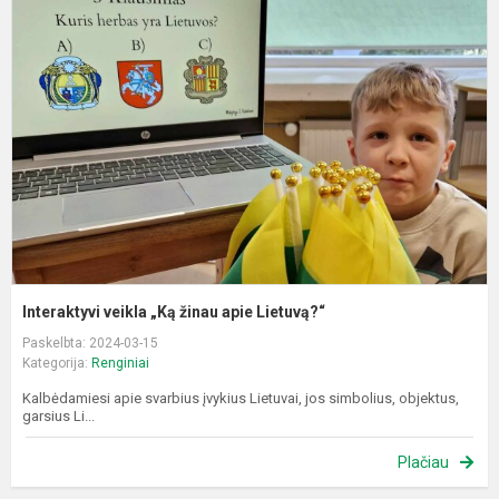
v
„
ž
a
L
Interaktyvi veikla „Ką žinau apie Lietuvą?“
Paskelbta: 2024-03-15
Kategorija:
Renginiai
Kalbėdamiesi apie svarbius įvykius Lietuvai, jos simbolius, objektus,
garsius Li...
Plačiau