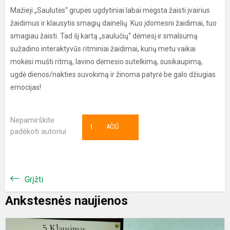
Mažieji „Saulutės“ grupės ugdytiniai labai mėgsta žaisti įvairius
žaidimus ir klausytis smagių dainelių. Kuo įdomesni žaidimai, tuo
smagiau žaisti. Tad šį kartą „saulučių“ dėmesį ir smalsumą
sužadino interaktyvūs ritminiai žaidimai, kurių metu vaikai
mokėsi mušti ritmą, lavino dėmesio sutelkimą, susikaupimą,
ugdė dienos/nakties suvokimą ir žinoma patyrė be galo džiugias
emocijas!
Nepamirškite
1
AČIŪ
padėkoti autoriui
Grįžti
Ankstesnės naujienos
I