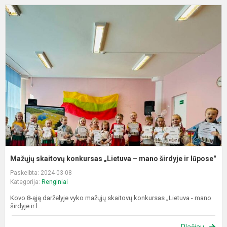
M
s
k
„
–
m
š
ir
l
Mažųjų skaitovų konkursas „Lietuva – mano širdyje ir lūpose"
Paskelbta: 2024-03-08
Kategorija:
Renginiai
Kovo 8-ąją darželyje vyko mažųjų skaitovų konkursas „Lietuva - mano
širdyje ir l...