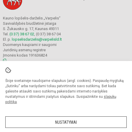
Kauno lopšelis-darželis „Varpelis“
Savivaldybės biudžetinė įstaiga
S. Žukausko g. 17, Kaunas 49311
Tel.
(0 37) 38 67 02
, (0 37) 38 67 04
El. p.
lopselisdarzelis@varpelisld.lt
Duomenys kaupiami ir saugomi
Juridinių asmenų registre
Įmonės kodas 191636824
© 2023. Kauno lopšelis-darželis Varpelis. Visos teisės saugomos.
Šioje svetainėje naudojame slapukus (angl. cookies). Paspaudę mygtuką
Kopijuoti turinį be raštiško įstaigos administracijos sutikimo griežtai draudžiama.
„Sutinku“ arba naršydami toliau patvirtinsite savo sutikimą. Bet kada
galėsite atšaukti savo sutikimą pakeisdami interneto naršyklės
Prieinamumo paraiška
Slapukų politika
nustatymus ir ištrindami įrašytus slapukus. Susipažinkite su
slapukų
politika
.
Sumanus būdas atnaujinti
mokyklos interneto
svetainę
NUSTATYMAI