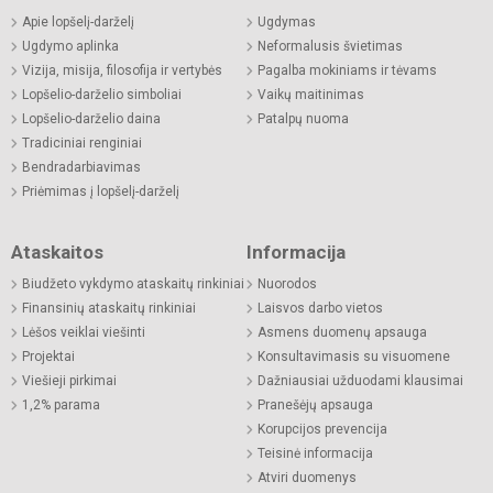
Apie lopšelį-darželį
Ugdymas
Ugdymo aplinka
Neformalusis švietimas
Vizija, misija, filosofija ir vertybės
Pagalba mokiniams ir tėvams
Lopšelio-darželio simboliai
Vaikų maitinimas
Lopšelio-darželio daina
Patalpų nuoma
Tradiciniai renginiai
Bendradarbiavimas
Priėmimas į lopšelį-darželį
Ataskaitos
Informacija
Biudžeto vykdymo ataskaitų rinkiniai
Nuorodos
Finansinių ataskaitų rinkiniai
Laisvos darbo vietos
Lėšos veiklai viešinti
Asmens duomenų apsauga
Projektai
Konsultavimasis su visuomene
Viešieji pirkimai
Dažniausiai užduodami klausimai
1,2% parama
Pranešėjų apsauga
Korupcijos prevencija
Teisinė informacija
Atviri duomenys