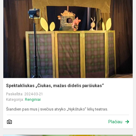
„
m
d
p
Spektakliukas „Čiukas, mažas didelis paršiukas“
Paskelbta: 2024-03-21
Kategorija:
Renginiai
Šiandien pas mus į svečius atvyko „Nykštuko“ lėlių teatras.
Plačiau