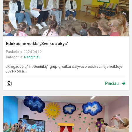
Edukacinė veikla „Sveikos akys"
Paskelbta: 2024-04-12
Kategorija:
Renginiai
„Kregždučių" ir „Geniukų" grupių vaikai dalyvavo edukacinėje veikloje
„Sveikos a...
Plačiau
P
„
V