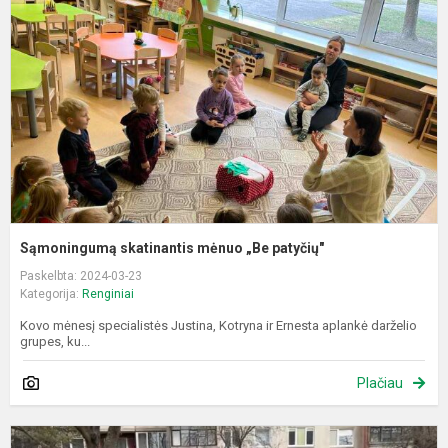
m
„
p
Sąmoningumą skatinantis mėnuo „Be patyčių"
Paskelbta: 2024-03-23
Kategorija:
Renginiai
Kovo mėnesį specialistės Justina, Kotryna ir Ernesta aplankė darželio
grupes, ku...
Plačiau
Š