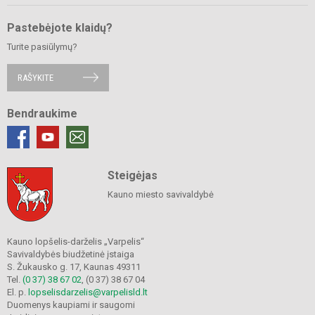
Pastebėjote klaidų?
Turite pasiūlymų?
RAŠYKITE
Bendraukime
Steigėjas
Kauno miesto savivaldybė
Kauno lopšelis-darželis „Varpelis“
Savivaldybės biudžetinė įstaiga
S. Žukausko g. 17, Kaunas 49311
Tel.
(0 37) 38 67 02
, (0 37) 38 67 04
El. p.
lopselisdarzelis@varpelisld.lt
Duomenys kaupiami ir saugomi