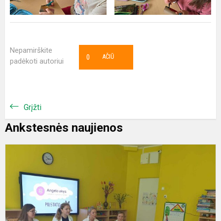
Nepamirškite
0
AČIŪ
padėkoti autoriui
Grįžti
Ankstesnės naujienos
E
v
„
a