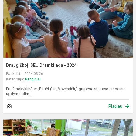
2
Draugiškoji SEU Drambliada - 2024
Paskelbta: 2024-03-26
Kategorija:
Renginiai
Priešmokyklinėse „Bitučių” ir „Voveraičių” grupėse startavo emocinio
ugdymo olim...
Plačiau
S
s