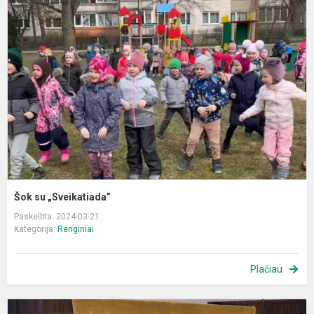
s
„
Šok su „Sveikatiada”
Paskelbta: 2024-03-21
Kategorija:
Renginiai
Plačiau
S