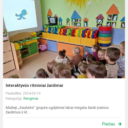
I
r
ž
Interaktyvūs ritminiai žaidimai
Paskelbta: 2024-03-19
Kategorija:
Renginiai
Mažieji „Saulutės“ grupės ugdytiniai labai mėgsta žaisti įvairius
žaidimus ir kl...
Plačiau