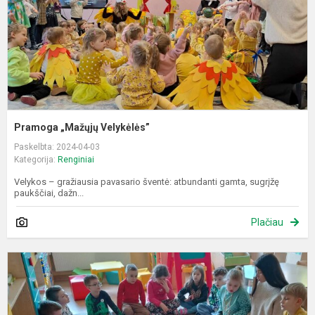
Pramoga „Mažųjų Velykėlės”
Paskelbta: 2024-04-03
Kategorija:
Renginiai
Velykos – gražiausia pavasario šventė: atbundanti gamta, sugrįžę
paukščiai, dažn...
Plačiau
D
S
D
-