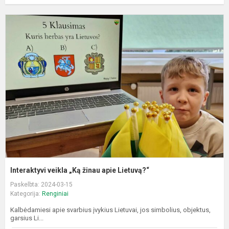
I
v
„
ž
a
L
Interaktyvi veikla „Ką žinau apie Lietuvą?“
Paskelbta: 2024-03-15
Kategorija:
Renginiai
Kalbėdamiesi apie svarbius įvykius Lietuvai, jos simbolius, objektus,
garsius Li...