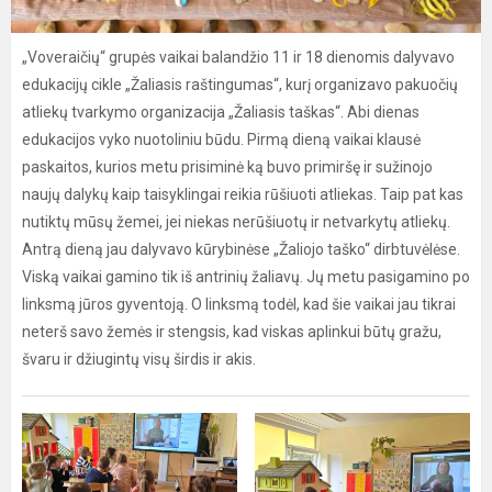
„Voveraičių“ grupės vaikai balandžio 11 ir 18 dienomis dalyvavo
edukacijų cikle „Žaliasis raštingumas“, kurį organizavo pakuočių
atliekų tvarkymo organizacija „Žaliasis taškas“. Abi dienas
edukacijos vyko nuotoliniu būdu. Pirmą dieną vaikai klausė
paskaitos, kurios metu prisiminė ką buvo primiršę ir sužinojo
naujų dalykų kaip taisyklingai reikia rūšiuoti atliekas. Taip pat kas
nutiktų mūsų žemei, jei niekas nerūšiuotų ir netvarkytų atliekų.
Antrą dieną jau dalyvavo kūrybinėse „Žaliojo taško“ dirbtuvėlėse.
Viską vaikai gamino tik iš antrinių žaliavų. Jų metu pasigamino po
linksmą jūros gyventoją. O linksmą todėl, kad šie vaikai jau tikrai
neterš savo žemės ir stengsis, kad viskas aplinkui būtų gražu,
švaru ir džiugintų visų širdis ir akis.