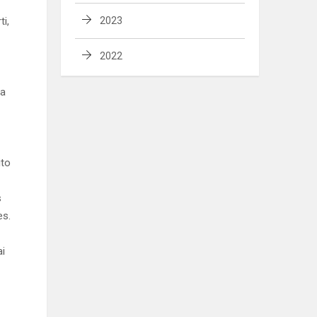
ti,
2023
2022
ta
ito
s
es.
ai