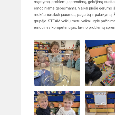
mąstymą, problemų sprendimą, gebėjimą susitarti
emociniams gebėjimams. Vaikai piešė gerumo šir
mokėsi išreikšti jausmus, pagarbą ir palaikymą. 
grupėje. STEAM veiklų metu vaikai ugdė pažinim
emocines kompetencijas, lavino problemų spren