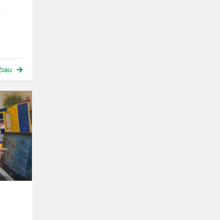
ė
čiau
Interaktyvios
veiklos