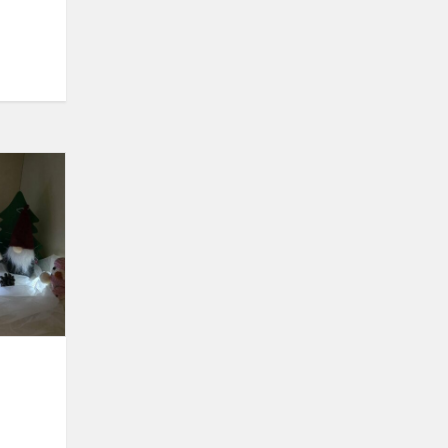
Advento
stebuklų
pradžia
lopšelyje-
darželyje!