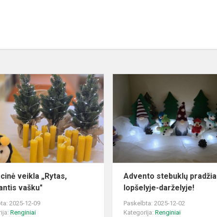
Edukacinė
veikla
„Rytas,
kvepiantis
vašku"
cinė veikla „Rytas,
Advento stebuklų pradžia
antis vašku"
lopšelyje-darželyje!
ta: 2025-12-09
Paskelbta: 2025-12-02
ija:
Renginiai
Kategorija:
Renginiai