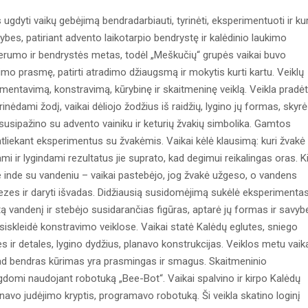
ugdyti vaikų gebėjimą bendradarbiauti, tyrinėti, eksperimentuoti ir kur
es, patiriant advento laikotarpio bendrystę ir kalėdinio laukimo
erumo ir bendrystės metas, todėl „Meškučių“ grupės vaikai buvo
imo prasmę, patirti atradimo džiaugsmą ir mokytis kurti kartu. Veiklų
erimentavimą, konstravimą, kūrybinę ir skaitmeninę veiklą. Veikla pradė
inėdami žodį, vaikai dėliojo žodžius iš raidžių, lygino jų formas, skyrė
 susipažino su advento vainiku ir keturių žvakių simbolika. Gamtos
atliekant eksperimentus su žvakėmis. Vaikai kėlė klausimą: kuri žvakė
mi ir lygindami rezultatus jie suprato, kad degimui reikalingas oras. K
 inde su vandeniu – vaikai pastebėjo, jog žvakė užgeso, o vandens
ipotezes ir daryti išvadas. Didžiausią susidomėjimą sukėlė eksperimenta
ltą vandenį ir stebėjo susidarančias figūras, aptarė jų formas ir savyb
tsiskleidė konstravimo veiklose. Vaikai statė Kalėdų eglutes, sniego
s ir detales, lygino dydžius, planavo konstrukcijas. Veiklos metu vaik
ė, kad bendras kūrimas yra prasmingas ir smagus. Skaitmeninio
i naudojant robotuką „Bee-Bot“. Vaikai spalvino ir kirpo Kalėdų
navo judėjimo kryptis, programavo robotuką. Ši veikla skatino loginį