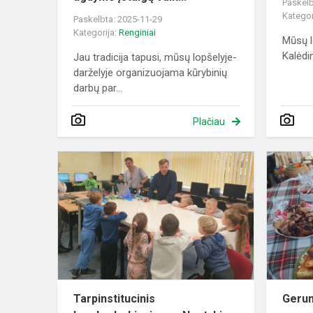
Paskelb
Kategor
Paskelbta: 2025-11-29
Kategorija:
Renginiai
Mūsų l
Kalėdi
Jau tradicija tapusi, mūsų lopšelyje-
darželyje organizuojama kūrybinių
darbų par...
Plačiau
Tarpinstituc
bendradarb
„Nuotykių
diena:
priešm...
Tarpinstitucinis
Gerum