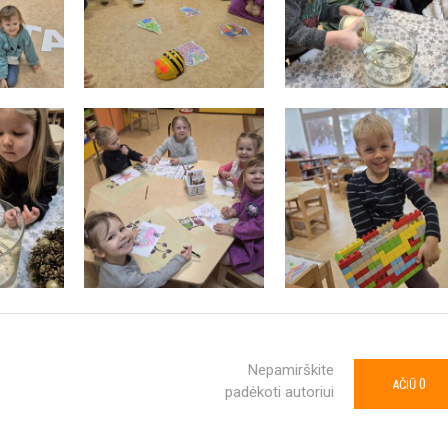
Nepamirškite
0
AČIŪ
padėkoti autoriui