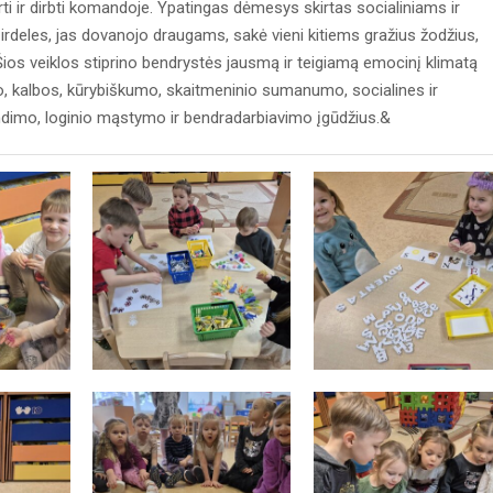
 ir dirbti komandoje. Ypatingas dėmesys skirtas socialiniams ir
deles, jas dovanojo draugams, sakė vieni kitiems gražius žodžius,
Šios veiklos stiprino bendrystės jausmą ir teigiamą emocinį klimatą
o, kalbos, kūrybiškumo, skaitmeninio sumanumo, socialines ir
dimo, loginio mąstymo ir bendradarbiavimo įgūdžius.&