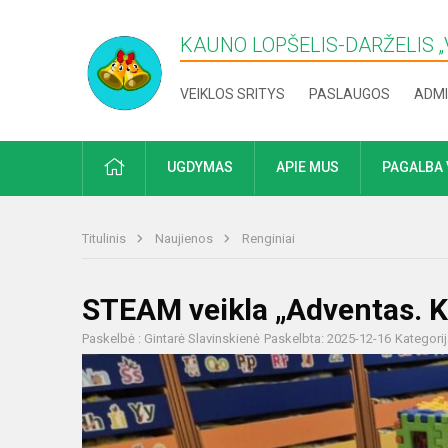
KAUNO LOPŠELIS-DARŽELIS „​
VEIKLOS SRITYS
PASLAUGOS
ADMI
PRADŽIA
UGDYMAS
APIE MUS
PAGALBA 
Titulinis
Naujienos
Renginiai
STEAM veikla „Adventas. K
Paskelbė : Gintarė Slavinskienė
Paskelbta: 2025-12-16
Kategori