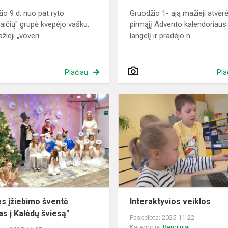
io 9 d. nuo pat ryto
Gruodžio 1- ąją mažieji atvėr
aičių" grupė kvepėjo vašku,
pirmąjį Advento kalendoriaus
ieji „voveri...
langelį ir pradėjo n...
Plačiau
Pla
Eglutės
įžiebimo
o,
šventė
inio
„Raktas
į
Kalėdų
šviesą"
ės įžiebimo šventė
Interaktyvios veiklos
as į Kalėdų šviesą"
Paskelbta: 2025-11-22
Kategorija:
Renginiai