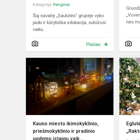
Kategorija:
Renginiai
Gruodž
„Vover
Šią savaitę „Saulutės" grupėje vyko
nes maž
jauki ir kūrybiška edukacija, subūrusi
vaiku...
Plačiau
Kauno
miesto
ikimokyklini
priešmokykl
ir
pradinio
ugd...
Kauno miesto ikimokyklinio,
Eglut
priešmokyklinio ir pradinio
„Rakt
ugdymo įstaigų vaik...