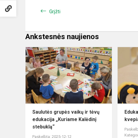
Grįžti
Ankstesnės naujienos
Saulutės
grupės
vaikų
ir
tėvų
edukacija
„Kuriame
Kalėdinį
s...
Saulutės grupės vaikų ir tėvų
Eduka
edukacija „Kuriame Kalėdinį
kvepi
stebuklą“
Paskelb
Kategor
Paskelbta: 2025-12-12