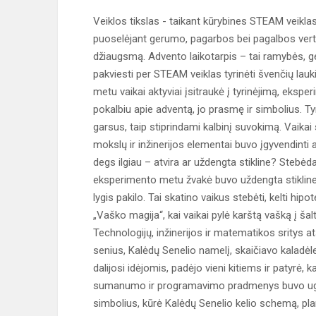
Veiklos tikslas - taikant kūrybines STEAM veiklas 
puoselėjant gerumo, pagarbos bei pagalbos vertyb
džiaugsmą. Advento laikotarpis – tai ramybės, g
pakviesti per STEAM veiklas tyrinėti švenčių lauk
metu vaikai aktyviai įsitraukė į tyrinėjimą, eksp
pokalbiu apie adventą, jo prasmę ir simbolius. Tyr
garsus, taip stiprindami kalbinį suvokimą. Vaikai
mokslų ir inžinerijos elementai buvo įgyvendinti 
degs ilgiau – atvira ar uždengta stikline? Stebėda
eksperimento metu žvakė buvo uždengta stikline
lygis pakilo. Tai skatino vaikus stebėti, kelti h
„Vaško magija“, kai vaikai pylė karštą vašką į ša
Technologijų, inžinerijos ir matematikos sritys a
senius, Kalėdų Senelio namelį, skaičiavo kaladėle
dalijosi idėjomis, padėjo vieni kitiems ir patyr
sumanumo ir programavimo pradmenys buvo ugdom
simbolius, kūrė Kalėdų Senelio kelio schemą, pla