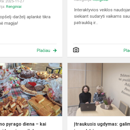
ta: 2025-11-27
ija:
Renginiai
Interaktyvios veiklos naudoj
siekiant sudaryti vaikams sau
opšelį-darželį aplankė tikra
patrauklią ir...
nė magija!
Plačiau
Pla
inis
Gerumo
iavimas
pyrago
diena
–
kai
pyragai
kvepia
meile!
o pyrago diena – kai
Įtraukusis ugdymas: gali