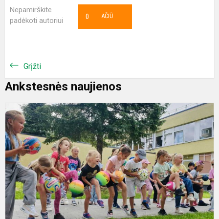
Nepamirškite
0
AČIŪ
padėkoti autoriui
Grįžti
Ankstesnės naujienos
K
f