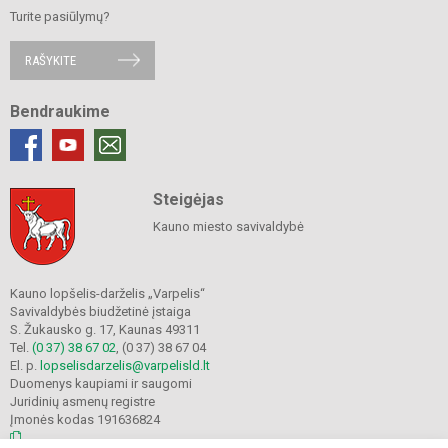
Turite pasiūlymų?
RAŠYKITE
Bendraukime
Steigėjas
Kauno miesto savivaldybė
Kauno lopšelis-darželis „Varpelis“
Savivaldybės biudžetinė įstaiga
S. Žukausko g. 17, Kaunas 49311
Tel.
(0 37) 38 67 02
, (0 37) 38 67 04
El. p.
lopselisdarzelis@varpelisld.lt
Duomenys kaupiami ir saugomi
Juridinių asmenų registre
Įmonės kodas 191636824