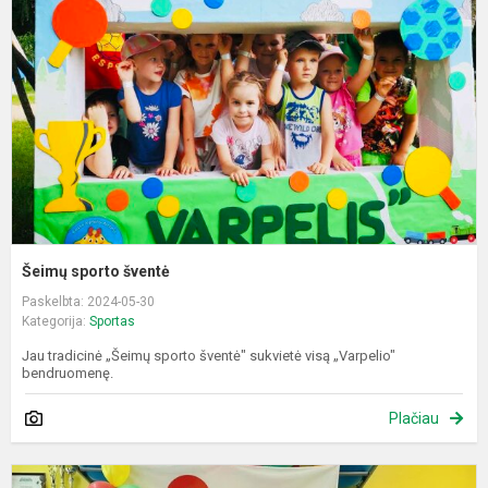
š
Šeimų sporto šventė
Paskelbta: 2024-05-30
Kategorija:
Sportas
Jau tradicinė „Šeimų sporto šventė" sukvietė visą „Varpelio"
bendruomenę.
Plačiau
R