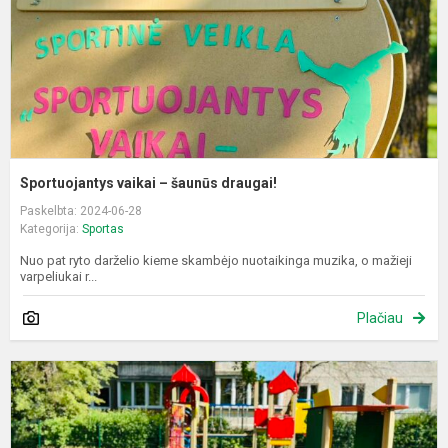
Sportuojantys vaikai – šaunūs draugai!
Paskelbta: 2024-06-28
Kategorija:
Sportas
Nuo pat ryto darželio kieme skambėjo nuotaikinga muzika, o mažieji
varpeliukai r...
Plačiau
S
v
„
s