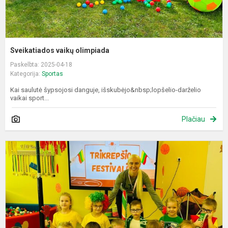
Sveikatiados vaikų olimpiada
Paskelbta: 2025-04-18
Kategorija:
Sportas
Kai saulutė šypsojosi danguje, išskubėjo&nbsp;lopšelio-darželio
vaikai sport...
Plačiau
R
i
į
T
f