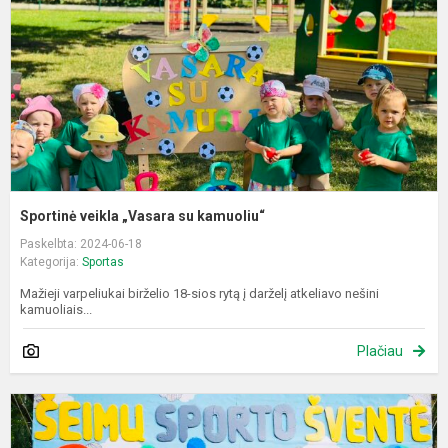
k
Sportinė veikla „Vasara su kamuoliu“
Paskelbta: 2024-06-18
Kategorija:
Sportas
Mažieji varpeliukai birželio 18-sios rytą į darželį atkeliavo nešini
kamuoliais...
Plačiau
Š
s