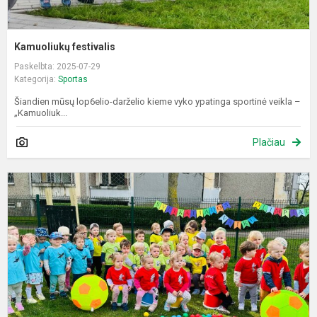
Kamuoliukų festivalis
Paskelbta: 2025-07-29
Kategorija:
Sportas
Šiandien mūsų lop6elio-darželio kieme vyko ypatinga sportinė veikla –
„Kamuoliuk...
Plačiau
S
v
o