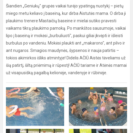
Šiandien „Geniukų" grupės vaikai turėjo ypatingą nuotykį – pietų
miego metu keliavo į baseiną, kur dirba Aistutės mama. O dirba ji
plaukimo trenere Mastaičių baseine ir mielai sutiko pravesti
vaikams tikrą plaukimo pamoką. Po mankštos sausumoje, vaikai
lipo į baseiną ir mokėsi „burbuliuoti", paskui giliai įkvėpti ir išleisti
burbulus po vandeniu. Mokėsi plaukti ant „makarono", ant pilvo ir
ant nugaros. Smagios maudynės, šypsenos ir nauja patirtis –
tokios akimirkos išliks atmintyje! Didelis AČIŪ Aistės tėveliams už
šią patirtį, šiltą priėmimą ir rūpestį! AČIŪ tariame ir Atėnės mamai
už visapusišką pagalbą kelionėje, vandenyje ir rūbinėje.