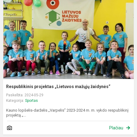
p
„
m
ž
Respublikinis projektas „Lietuvos mažųjų žaidynės“
Paskelbta: 2024-05-29
Kategorija:
Sportas
Kauno lopšelis-darželis „Varpelis” 2023-2024 m. m. vykdo respublikinį
projektą „...
Plačiau