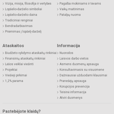
Vizija, misija, filosofija ir vertybės
Pagalba mokiniams ir tėvams
Lopšelio-darželio simboliai
Vaikų maitinimas
Lopšelio-darželio daina
Patalpų nuoma
Tradiciniai renginiai
Bendradarbiavimas
Priėmimas į lopšelį-darželį
Ataskaitos
Informacija
Biudžeto vykdymo ataskaitų rinkiniai
Nuorodos
Finansinių ataskaitų rinkiniai
Laisvos darbo vietos
Lėšos veiklai viešinti
Asmens duomenų apsauga
Projektai
Konsultavimasis su visuomene
Viešieji pirkimai
Dažniausiai užduodami klausimai
1,2% parama
Pranešėjų apsauga
Korupcijos prevencija
Teisinė informacija
Atviri duomenys
Pastebėjote klaidų?