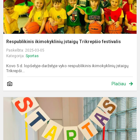
Respublikinis ikimokyklinių įstaigų Trikrepšio festivalis
Paskelbta: 2025-03-05
Kategorija:
Sportas
Kovo 5 d. lopšelyje-darželyje vyko respublikinis ikimokyklinių įstaigų
Trikrepši...
Plačiau
A
„
k