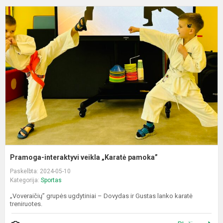
P
i
v
„
p
Pramoga-interaktyvi veikla „Karatė pamoka”
Paskelbta: 2024-05-10
Kategorija:
Sportas
„Voveraičių” grupės ugdytiniai – Dovydas ir Gustas lanko karatė
treniruotes.