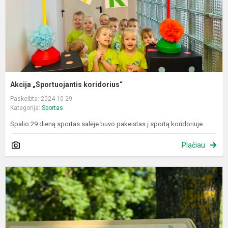
Akcija „Sportuojantis koridorius“
Paskelbta: 2024-10-29
Kategorija:
Sportas
Spalio 29 dieną sportas salėje buvo pakeistas į sportą koridoriuje.
Plačiau
S
v
–
š
d