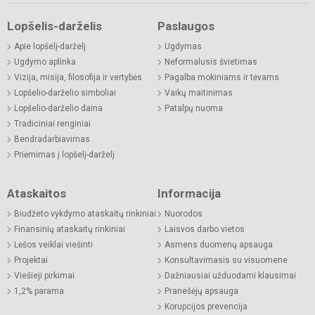
Lopšelis-darželis
Paslaugos
Apie lopšelį-darželį
Ugdymas
Ugdymo aplinka
Neformalusis švietimas
Vizija, misija, filosofija ir vertybės
Pagalba mokiniams ir tėvams
Lopšelio-darželio simboliai
Vaikų maitinimas
Lopšelio-darželio daina
Patalpų nuoma
Tradiciniai renginiai
Bendradarbiavimas
Priėmimas į lopšelį-darželį
Ataskaitos
Informacija
Biudžeto vykdymo ataskaitų rinkiniai
Nuorodos
Finansinių ataskaitų rinkiniai
Laisvos darbo vietos
Lėšos veiklai viešinti
Asmens duomenų apsauga
Projektai
Konsultavimasis su visuomene
Viešieji pirkimai
Dažniausiai užduodami klausimai
1,2% parama
Pranešėjų apsauga
Korupcijos prevencija