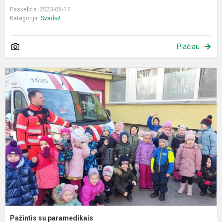
Paskelbta: 2023-05-17
Kategorija:
Svarbu!
Plačiau
P
s
p
Pažintis su paramedikais