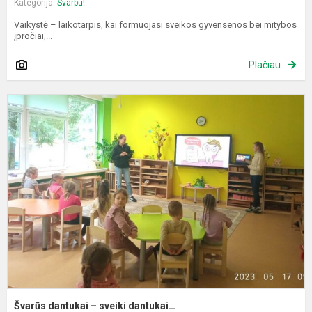
Kategorija:
Svarbu!
Vaikystė – laikotarpis, kai formuojasi sveikos gyvensenos bei mitybos
įpročiai,...
Plačiau
Š
d
–
s
d
Švarūs dantukai – sveiki dantukai…