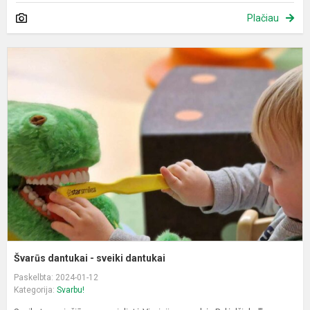
Plačiau
Š
d
-
s
d
Švarūs dantukai - sveiki dantukai
Paskelbta: 2024-01-12
Kategorija:
Svarbu!