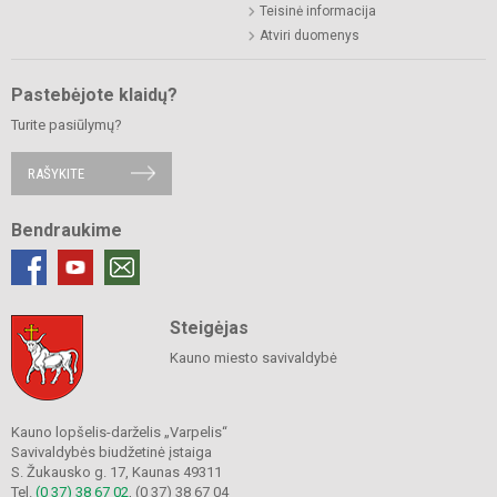
Teisinė informacija
Atviri duomenys
Pastebėjote klaidų?
Turite pasiūlymų?
RAŠYKITE
Bendraukime
Steigėjas
Kauno miesto savivaldybė
Kauno lopšelis-darželis „Varpelis“
Savivaldybės biudžetinė įstaiga
S. Žukausko g. 17, Kaunas 49311
Tel.
(0 37) 38 67 02
, (0 37) 38 67 04