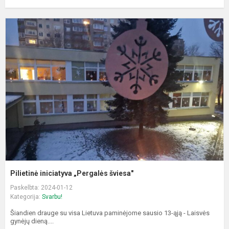
P
i
„
š
Pilietinė iniciatyva „Pergalės šviesa"
Paskelbta: 2024-01-12
Kategorija:
Svarbu!
Šiandien drauge su visa Lietuva paminėjome sausio 13-ąją - Laisvės
gynėjų dieną....