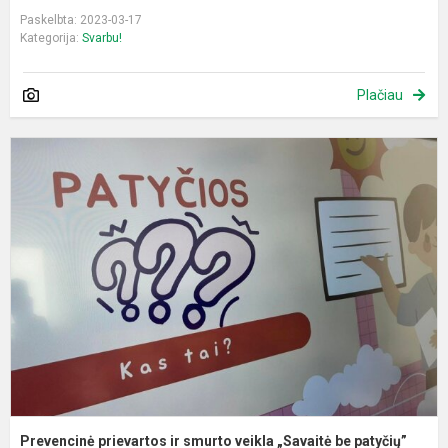
Paskelbta: 2023-03-17
Kategorija:
Svarbu!
Plačiau
P
p
ir
s
v
„
b
p
Prevencinė prievartos ir smurto veikla „Savaitė be patyčių”