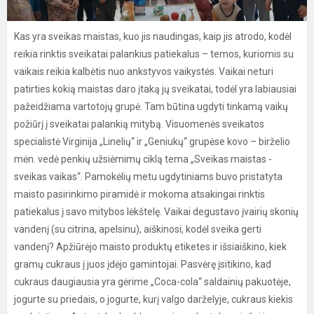
Kas yra sveikas maistas, kuo jis naudingas, kaip jis atrodo, kodėl
reikia rinktis sveikatai palankius patiekalus – temos, kuriomis su
vaikais reikia kalbėtis nuo ankstyvos vaikystės. Vaikai neturi
patirties kokią maistas daro įtaką jų sveikatai, todėl yra labiausiai
pažeidžiama vartotojų grupė. Tam būtina ugdyti tinkamą vaikų
požiūrį į sveikatai palankią mitybą. Visuomenės sveikatos
specialistė Virginija „Linelių“ ir „Geniukų“ grupėse kovo – birželio
mėn. vedė penkių užsiėmimų ciklą tema „Sveikas maistas -
sveikas vaikas“. Pamokėlių metu ugdytiniams buvo pristatyta
maisto pasirinkimo piramidė ir mokoma atsakingai rinktis
patiekalus į savo mitybos lėkštelę. Vaikai degustavo įvairių skonių
vandenį (su citrina, apelsinu), aiškinosi, kodėl sveika gerti
vandenį? Apžiūrėjo maisto produktų etiketes ir išsiaiškino, kiek
gramų cukraus į juos įdėjo gamintojai. Pasvėrę įsitikino, kad
cukraus daugiausia yra gėrime „Coca-cola“ saldainių pakuotėje,
jogurte su priedais, o jogurte, kurį valgo darželyje, cukraus kiekis