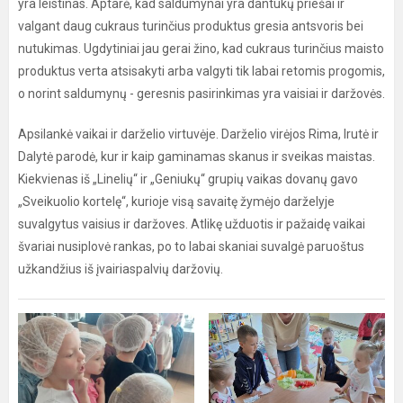
yra leistinas. Aptarė, kad saldumynai yra dantukų priešai ir
valgant daug cukraus turinčius produktus gresia antsvoris bei
nutukimas. Ugdytiniai jau gerai žino, kad cukraus turinčius maisto
produktus verta atsisakyti arba valgyti tik labai retomis progomis,
o norint saldumynų - geresnis pasirinkimas yra vaisiai ir daržovės.
Apsilankė vaikai ir darželio virtuvėje. Darželio virėjos Rima, Irutė ir
Dalytė parodė, kur ir kaip gaminamas skanus ir sveikas maistas.
Kiekvienas iš „Linelių“ ir „Geniukų“ grupių vaikas dovanų gavo
„Sveikuolio kortelę“, kurioje visą savaitę žymėjo darželyje
suvalgytus vaisius ir daržoves. Atlikę užduotis ir pažaidę vaikai
švariai nusiplovė rankas, po to labai skaniai suvalgė paruoštus
užkandžius iš įvairiaspalvių daržovių.