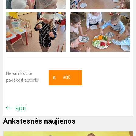
Nepamirškite
0
AČIŪ
padėkoti autoriui
Grįžti
Ankstesnės naujienos
S