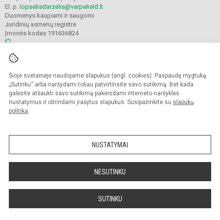
El. p.
lopselisdarzelis@varpelisld.lt
Duomenys kaupiami ir saugomi
Juridinių asmenų registre
Įmonės kodas 191636824
© 2023. Kauno lopšelis-darželis Varpelis. Visos teisės saugomos.
Šioje svetainėje naudojame slapukus (angl. cookies). Paspaudę mygtuką
Kopijuoti turinį be raštiško įstaigos administracijos sutikimo griežtai draudžiama.
„Sutinku“ arba naršydami toliau patvirtinsite savo sutikimą. Bet kada
galėsite atšaukti savo sutikimą pakeisdami interneto naršyklės
Prieinamumo paraiška
Slapukų politika
nustatymus ir ištrindami įrašytus slapukus. Susipažinkite su
slapukų
politika
.
Sumanus būdas atnaujinti
mokyklos interneto
svetainę
NUSTATYMAI
NESUTINKU
SUTINKU