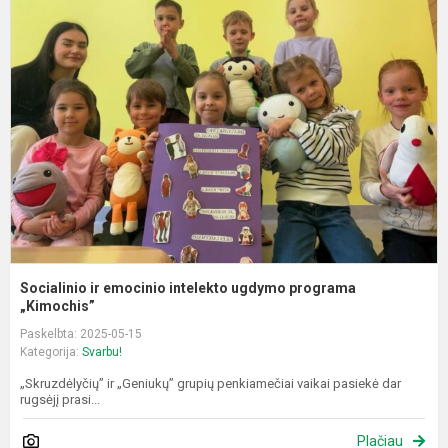
ir
e
i
u
p
„
Socialinio ir emocinio intelekto ugdymo programa
„Kimochis”
Paskelbta: 2025-05-15
Kategorija:
Svarbu!
„Skruzdėlyčių” ir „Geniukų” grupių penkiamečiai vaikai pasiekė dar
rugsėjį prasi...
Plačiau