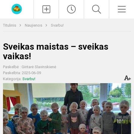
Paieška
Men
Titulinis
Naujienos
Svarbu!
Sveikas maistas – sveikas
vaikas!
Paskelbė : Gintarė Slavinskienė
Paskelbta: 2025-06-09
Kategorija:
Svarbu!