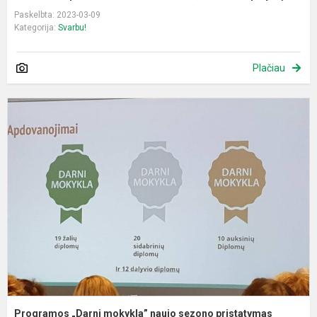
Paskelbta: 2023-03-09
Kategorija:
Svarbu!
Plačiau
P
„
m
n
s
p
Programos „Darni mokykla” naujo sezono pristatymas