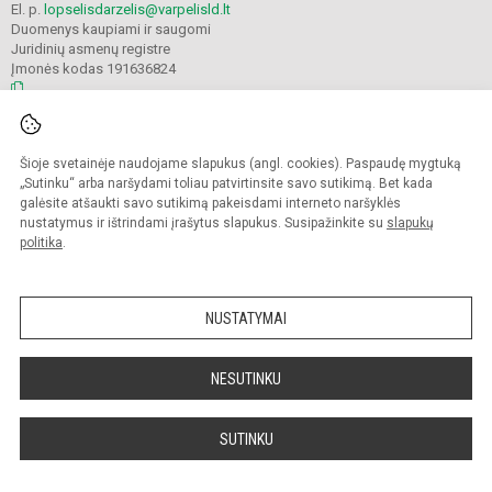
El. p.
lopselisdarzelis@varpelisld.lt
Duomenys kaupiami ir saugomi
Juridinių asmenų registre
Įmonės kodas 191636824
© 2023. Kauno lopšelis-darželis Varpelis. Visos teisės saugomos.
Šioje svetainėje naudojame slapukus (angl. cookies). Paspaudę mygtuką
Kopijuoti turinį be raštiško įstaigos administracijos sutikimo griežtai draudžiama.
„Sutinku“ arba naršydami toliau patvirtinsite savo sutikimą. Bet kada
galėsite atšaukti savo sutikimą pakeisdami interneto naršyklės
Prieinamumo paraiška
Slapukų politika
nustatymus ir ištrindami įrašytus slapukus. Susipažinkite su
slapukų
politika
.
Sumanus būdas atnaujinti
mokyklos interneto
svetainę
NUSTATYMAI
NESUTINKU
SUTINKU