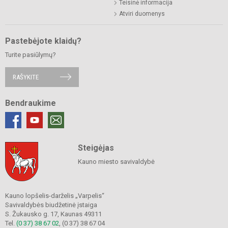
Teisinė informacija
Atviri duomenys
Pastebėjote klaidų?
Turite pasiūlymų?
RAŠYKITE
Bendraukime
Steigėjas
Kauno miesto savivaldybė
Kauno lopšelis-darželis „Varpelis“
Savivaldybės biudžetinė įstaiga
S. Žukausko g. 17, Kaunas 49311
Tel.
(0 37) 38 67 02
, (0 37) 38 67 04