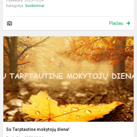
Paskelbta: 2023-12-24
Kategorija:
Sveikinimai
Plačiau
S
T
m
d
Su Tarptautine mokytojų diena!