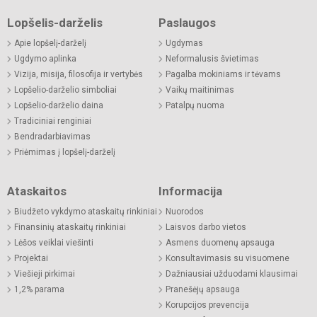
Lopšelis-darželis
Paslaugos
Apie lopšelį-darželį
Ugdymas
Ugdymo aplinka
Neformalusis švietimas
Vizija, misija, filosofija ir vertybės
Pagalba mokiniams ir tėvams
Lopšelio-darželio simboliai
Vaikų maitinimas
Lopšelio-darželio daina
Patalpų nuoma
Tradiciniai renginiai
Bendradarbiavimas
Priėmimas į lopšelį-darželį
Ataskaitos
Informacija
Biudžeto vykdymo ataskaitų rinkiniai
Nuorodos
Finansinių ataskaitų rinkiniai
Laisvos darbo vietos
Lėšos veiklai viešinti
Asmens duomenų apsauga
Projektai
Konsultavimasis su visuomene
Viešieji pirkimai
Dažniausiai užduodami klausimai
1,2% parama
Pranešėjų apsauga
Korupcijos prevencija