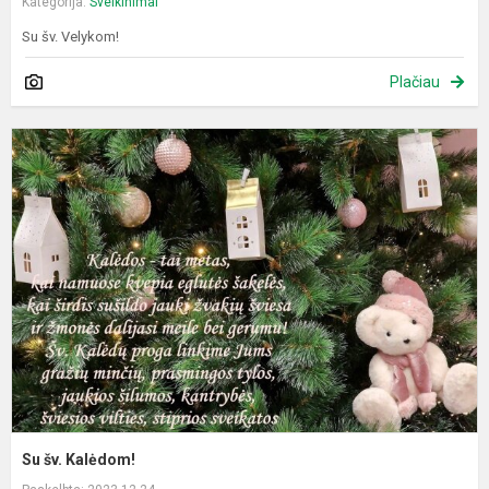
Kategorija:
Sveikinimai
Su šv. Velykom!
Plačiau
S
š
K
Su šv. Kalėdom!