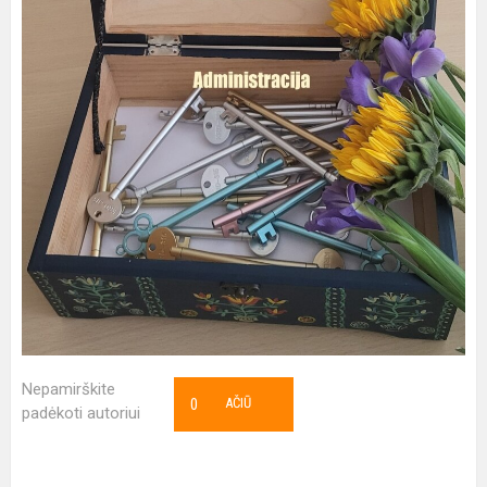
Nepamirškite
0
AČIŪ
padėkoti autoriui