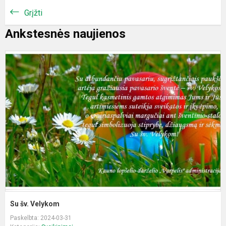
Grįžti
Ankstesnės naujienos
S
š
V
Su šv. Velykom
Paskelbta: 2024-03-31