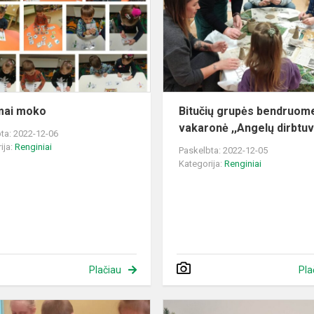
nės
mai moko
Bitučių grupės bendruom
vakaronė ,,Angelų dirbtuv
ta: 2022-12-06
ija:
Renginiai
Paskelbta: 2022-12-05
Kategorija:
Renginiai
Plačiau
Pla
Kalėdinių