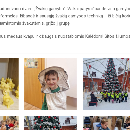
Raudondvario dvare ,,Žvakių gamyba”. Vaikai patys išbandė visą gamyb
 formeles. Išbandė ir sausąją žvakių gamybos techniką – iš bičių kori
igamintomis žvakutėmis, grįžo į grupę.
amus medaus kvapu ir džiaugsis nuostabiomis Kalėdom! Šitos šilumo