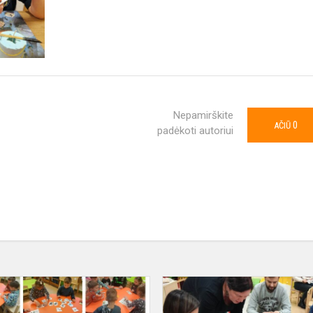
Nepamirškite
0
AČIŪ
padėkoti autoriui
Žaidimai
moko