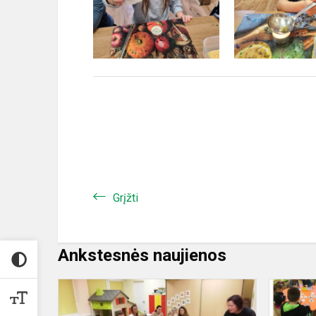
Grįžti
Ankstesnės naujienos
Voveraičių
grupės