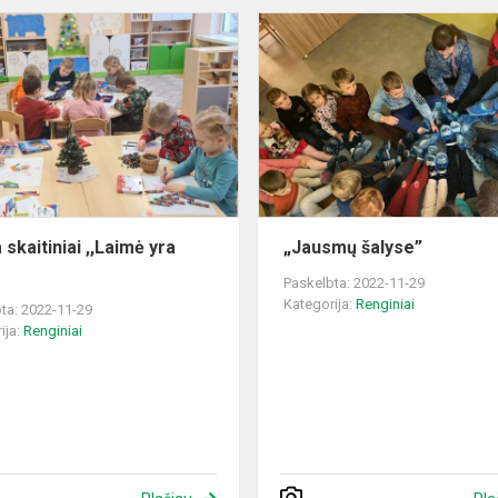
Akcija
skaitiniai
,,Laimė
yra
lapė”
 skaitiniai ,,Laimė yra
„Jausmų šalyse”
Paskelbta: 2022-11-29
Kategorija:
Renginiai
ta: 2022-11-29
ija:
Renginiai