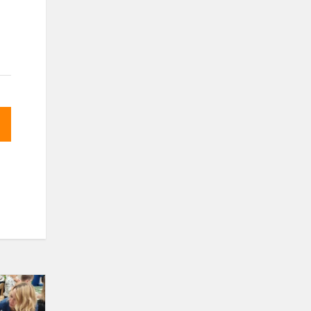
Bitučių
grupės