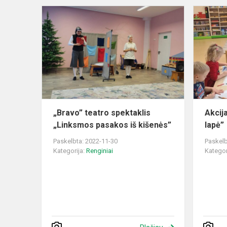
„Bravo”
teatro
spektaklis
„Linksmos
pasakos
iš
kišenės”
„Bravo” teatro spektaklis
Akcija
„Linksmos pasakos iš kišenės”
lapė”
Paskelbta: 2022-11-30
Paskelb
Kategorija:
Renginiai
Kategor