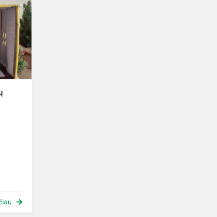
žiemos
švenčių
belaukiant
ų
čiau