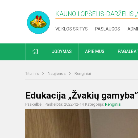
KAUNO LOPŠELIS-DARŽELIS „​
VEIKLOS SRITYS
PASLAUGOS
ADMI
PRADŽIA
UGDYMAS
APIE MUS
PAGALBA 
Titulinis
Naujienos
Renginiai
Edukacija „Žvakių gamyba”
Paskelbė :
Paskelbta: 2022-12-14
Kategorija:
Renginiai