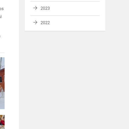
os
2023
ų.
2022
s