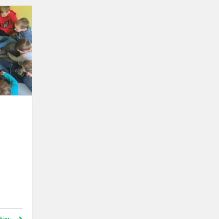
„Jausmų
šalyse”