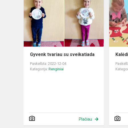
tvariau
su
sveikatiada
Gyvenk tvariau su sveikatiada
Kalėdi
Paskelbta: 2022-12-04
Paskelb
Kategorija:
Renginiai
Kategor
Plačiau