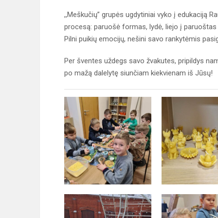
,,Meškučių” grupės ugdytiniai vyko į edukaciją 
procesą: paruošė formas, lydė, liejo į paruoštas
Pilni puikių emocijų, nešini savo rankytėmis pas
Per šventes uždegs savo žvakutes, pripildys n
po mažą dalelytę siunčiam kiekvienam iš Jūsų!