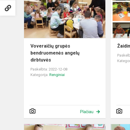
bendruome
angelų
dirbtuvės
Voveraičių grupės
Žaidi
bendruomenės angelų
Paskelb
dirbtuvės
Kategor
Paskelbta: 2022-12-08
Kategorija:
Renginiai
Plačiau
Gyvenk