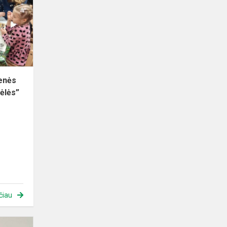
bendruomenės
vakaronė
,,Angelų
dirbtuvėlės”
enės
ėlės”
čiau
Gražiausių