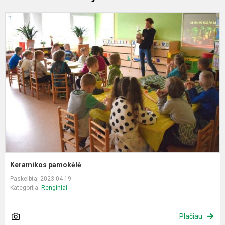
K
p
Keramikos pamokėlė
Paskelbta: 2023-04-19
Kategorija:
Renginiai
Plačiau