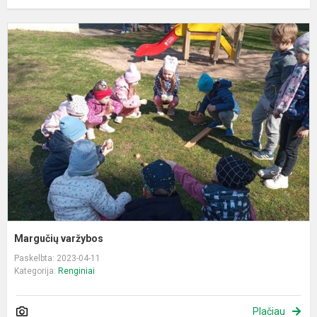
M
v
Margučių varžybos
Paskelbta: 2023-04-11
Kategorija:
Renginiai
Plačiau