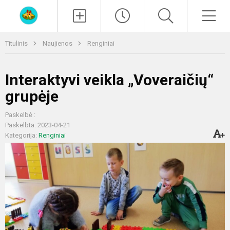
Paieška
Men
Titulinis
Naujienos
Renginiai
Interaktyvi veikla „Voveraičių“
grupėje
Paskelbė :
Paskelbta: 2023-04-21
Kategorija:
Renginiai