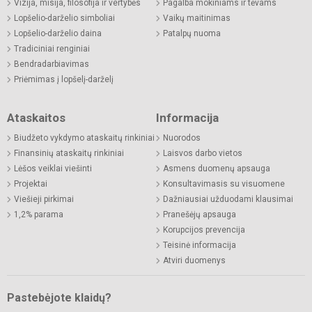
Vizija, misija, filosofija ir vertybės
Pagalba mokiniams ir tėvams
Lopšelio-darželio simboliai
Vaikų maitinimas
Lopšelio-darželio daina
Patalpų nuoma
Tradiciniai renginiai
Bendradarbiavimas
Priėmimas į lopšelį-darželį
Ataskaitos
Informacija
Biudžeto vykdymo ataskaitų rinkiniai
Nuorodos
Finansinių ataskaitų rinkiniai
Laisvos darbo vietos
Lėšos veiklai viešinti
Asmens duomenų apsauga
Projektai
Konsultavimasis su visuomene
Viešieji pirkimai
Dažniausiai užduodami klausimai
1,2% parama
Pranešėjų apsauga
Korupcijos prevencija
Teisinė informacija
Atviri duomenys
Pastebėjote klaidų?