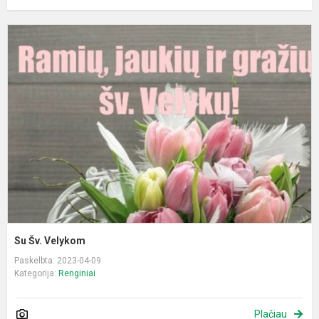
S
Š
V
Su Šv. Velykom
Paskelbta: 2023-04-09
Kategorija:
Renginiai
Plačiau