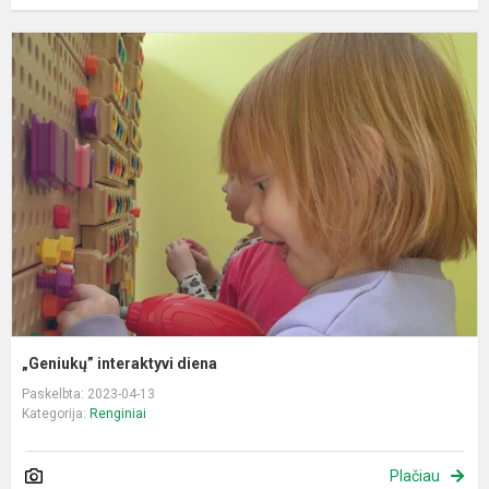
„
i
d
„Geniukų” interaktyvi diena
Paskelbta: 2023-04-13
Kategorija:
Renginiai
Plačiau