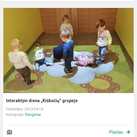
I
d
„
g
Interaktyvi diena „Kiškučių” grupėje
Paskelbta: 2023-04-18
Kategorija:
Renginiai
Plačiau