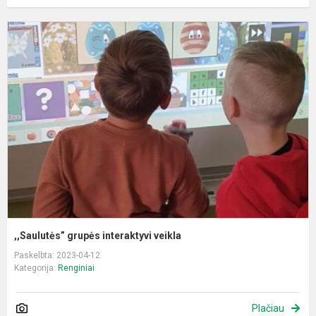
,
g
i
v
,,Saulutės” grupės interaktyvi veikla
Paskelbta: 2023-04-12
Kategorija:
Renginiai
Plačiau