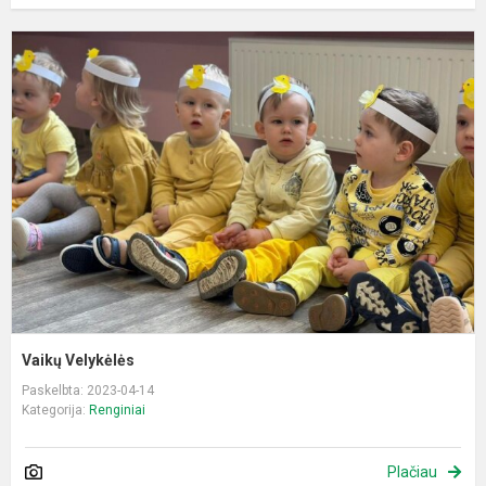
V
V
Vaikų Velykėlės
Paskelbta: 2023-04-14
Kategorija:
Renginiai
Plačiau