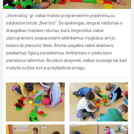
„Voveraičių“ gr. vaikai mokėsi programavimo pradmenų su
edukacine bitute „Bee-bot“. Šis spalvingas, lengvai valdomas ir
draugiškas mažasis robotas, kurio žingsnelius vaikai
užprogramavo paspausdami atitinkamus mygtukus ant jo,
keliavo iki planuoto tikslo. Bitutės pagalba vaikai skaičiavo,
pasikartojo figūrų pavadinimus, lenktyniavo ir įveikė savo
pastatytus labirintus. Be jokios abejonės, vaikus sužavėjo tai, kad
mokytis su Bee-bot yra neįtikėtinai smagu.