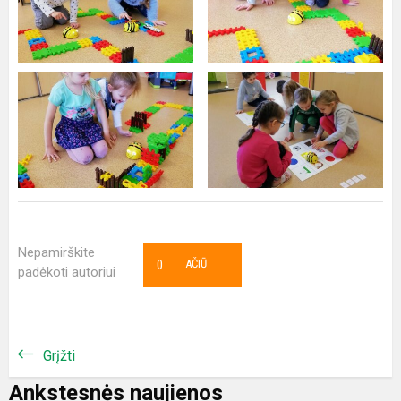
Nepamirškite
0
AČIŪ
padėkoti autoriui
Grįžti
Ankstesnės naujienos