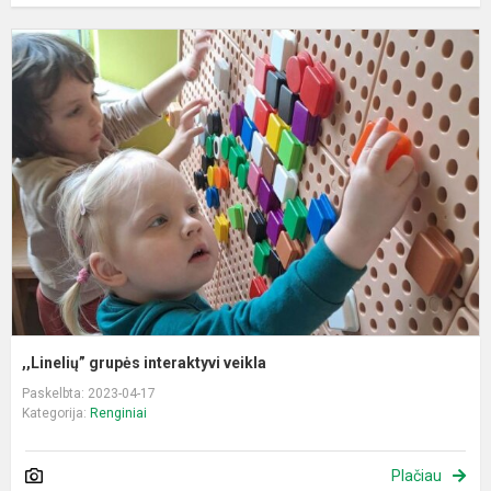
,
g
i
v
,,Linelių” grupės interaktyvi veikla
Paskelbta: 2023-04-17
Kategorija:
Renginiai
Plačiau