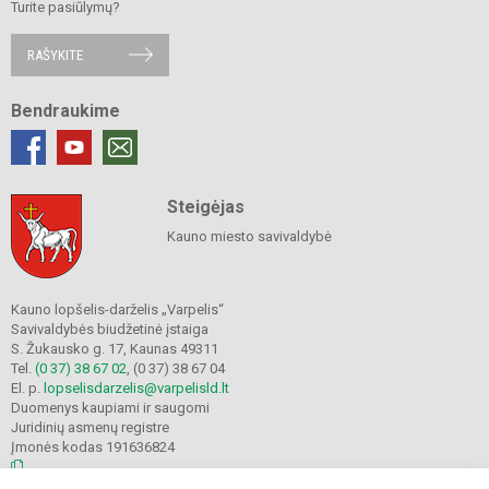
Turite pasiūlymų?
RAŠYKITE
Bendraukime
Steigėjas
Kauno miesto savivaldybė
Kauno lopšelis-darželis „Varpelis“
Savivaldybės biudžetinė įstaiga
S. Žukausko g. 17, Kaunas 49311
Tel.
(0 37) 38 67 02
, (0 37) 38 67 04
El. p.
lopselisdarzelis@varpelisld.lt
Duomenys kaupiami ir saugomi
Juridinių asmenų registre
Įmonės kodas 191636824