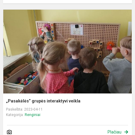
„
g
i
v
„Pasakėlės” grupės interaktyvi veikla
Paskelbta: 2023-04-11
Kategorija:
Renginiai
Plačiau