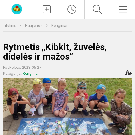
Paieška
Men
Titulinis
Naujienos
Renginiai
Rytmetis „Kibkit, žuvelės,
didelės ir mažos”
Paskelbta: 2023-06-27
Kategorija:
Renginiai