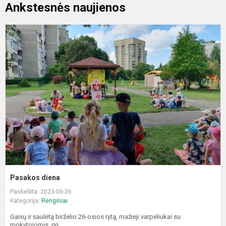
Ankstesnės naujienos
P
d
Pasakos diena
Paskelbta: 2023-06-26
Kategorija:
Renginiai
Gaivų ir saulėtą birželio 26-osios rytą, mažieji varpeliukai su
mokytojomis, rin...