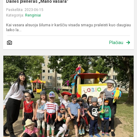
Dailės pleneras „Mano vasara”
Paskelbta: 2023-06-15
Kategorija:
Renginiai
Kai vasara alsuoja šiluma ir karščiu visada smagu praleisti kuo daugiau
laiko la...
Plačiau
L
p
d