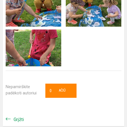
Nepamirškite
0
AČIŪ
padėkoti autoriui
Grįžti