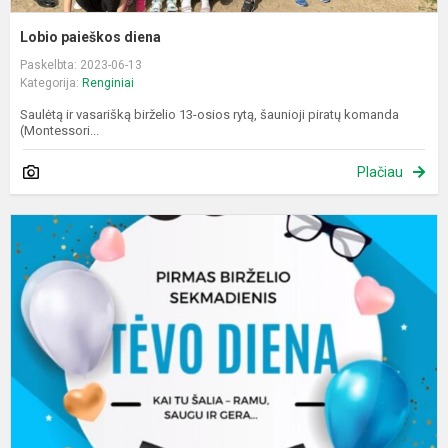
Lobio paieškos diena
Paskelbta: 2023-06-13
Kategorija:
Renginiai
Saulėtą ir vasarišką birželio 13-osios rytą, šaunioji piratų komanda
(Montessori...
Plačiau
B
4
-
oj
–
t
d