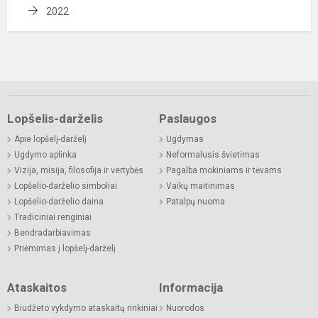
2022
Lopšelis-darželis
Paslaugos
Apie lopšelį-darželį
Ugdymas
Ugdymo aplinka
Neformalusis švietimas
Vizija, misija, filosofija ir vertybės
Pagalba mokiniams ir tėvams
Lopšelio-darželio simboliai
Vaikų maitinimas
Lopšelio-darželio daina
Patalpų nuoma
Tradiciniai renginiai
Bendradarbiavimas
Priėmimas į lopšelį-darželį
Ataskaitos
Informacija
Biudžeto vykdymo ataskaitų rinkiniai
Nuorodos