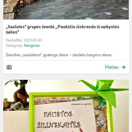
„Saulutės" grupės šventė ,,Paukščiu išskrendu iš vaikystės
šalies"
Paskelbta: 2023-05-30
Kategorija:
Renginiai
Šiandien „saulutėms” ypatinga diena – darželio baigimo diena.
Plačiau
F
p
p
„
–
į