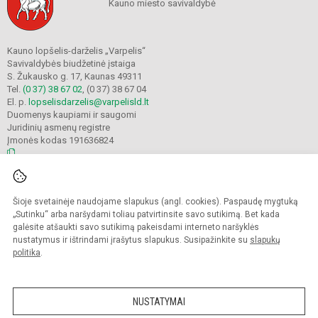
Kauno miesto savivaldybė
Kauno lopšelis-darželis „Varpelis“
Savivaldybės biudžetinė įstaiga
S. Žukausko g. 17, Kaunas 49311
Tel.
(0 37) 38 67 02
, (0 37) 38 67 04
El. p.
lopselisdarzelis@varpelisld.lt
Duomenys kaupiami ir saugomi
Juridinių asmenų registre
Įmonės kodas 191636824
© 2023. Kauno lopšelis-darželis Varpelis. Visos teisės saugomos.
Šioje svetainėje naudojame slapukus (angl. cookies). Paspaudę mygtuką
Kopijuoti turinį be raštiško įstaigos administracijos sutikimo griežtai draudžiama.
„Sutinku“ arba naršydami toliau patvirtinsite savo sutikimą. Bet kada
galėsite atšaukti savo sutikimą pakeisdami interneto naršyklės
Prieinamumo paraiška
Slapukų politika
nustatymus ir ištrindami įrašytus slapukus. Susipažinkite su
slapukų
politika
.
Sumanus būdas atnaujinti
mokyklos interneto
svetainę
NUSTATYMAI