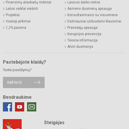
Finansinių ataskaitų rinkiniai
Laisvos darbo vietos
Lėšos veiklai viešinti
Asmens duomenų apsauga
Projektai
Konsultavimasis su visuomene
Viešieji pirkimai
Dažniausiai užduodami klausimai
1,2% parama
Pranešėjų apsauga
Korupcijos prevencija
Teisinė informacija
Atviri duomenys
Pastebėjote klaidų?
Turite pasiūlymų?
RAŠYKITE
Bendraukime
Steigėjas