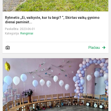
Rytmetis „Ei, vaikyste, kur tu bėgi? “, Skirtas vaikų gynimo
dienai paminėt...
Paskelbta: 2023-06-01
Kategorija:
Renginiai
Plačiau
„
g
š
,
i
i
v