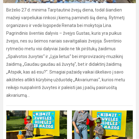
Birželio 27 d. minima Tarptautinė žvejų diena, todėl šiandien
mažieji varpeliukai rinkosi į kiemą paminėti šią dieną. Rytmetį
organizavo ir vedė logopedė Renata bei mokytoja Lina.
Pagrindinis šventės dalyvis – žvejys Gustas, kuris yra puikus
žvejys, nes su šeimos nariais savaitgaliais žvejoja. Šventinio
rytmečio metu visi dalyviai žaidė ne tik pirštukų žaidimus
„Spalvotos žuvytės“ ir „Lyja lietus“ bei improvizacinį-muzikinį
žaidimą „Gaudau gaudau aš žuvytę“, bet ir didaktinį žaidimą
„Atspėk, kas aš esu?“. Smagiai pažaidę vaikai iškeliavo į savo
aikšteles atlikti kūrybinę užduotėlę „Akvariumas“, kurios metu
reikėjo nuspalvinti žuvytes ir paleisti jas į pačių pasiruoštą
akvariumą…