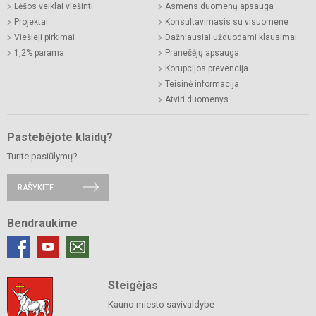
Lėšos veiklai viešinti
Asmens duomenų apsauga
Projektai
Konsultavimasis su visuomene
Viešieji pirkimai
Dažniausiai užduodami klausimai
1,2% parama
Pranešėjų apsauga
Korupcijos prevencija
Teisinė informacija
Atviri duomenys
Pastebėjote klaidų?
Turite pasiūlymų?
RAŠYKITE
Bendraukime
Steigėjas
Kauno miesto savivaldybė