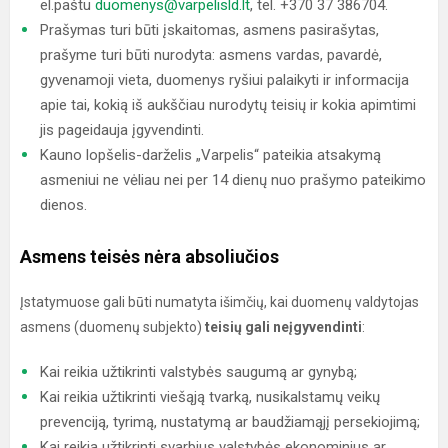
el.paštu
duomenys@varpelisld.lt
, tel. +370 37 386704.
Prašymas turi būti įskaitomas, asmens pasirašytas,
prašyme turi būti nurodyta: asmens vardas, pavardė,
gyvenamoji vieta, duomenys ryšiui palaikyti ir informacija
apie tai, kokią iš aukščiau nurodytų teisių ir kokia apimtimi
jis pageidauja įgyvendinti.
Kauno lopšelis-darželis „Varpelis“ pateikia atsakymą
asmeniui ne vėliau nei per 14 dienų nuo prašymo pateikimo
dienos.
Asmens teisės nėra absoliučios
Įstatymuose gali būti numatyta išimčių, kai duomenų valdytojas
asmens (duomenų subjekto)
teisių gali neįgyvendinti
:
Kai reikia užtikrinti valstybės saugumą ar gynybą;
Kai reikia užtikrinti viešąją tvarką, nusikalstamų veikų
prevenciją, tyrimą, nustatymą ar baudžiamąjį persekiojimą;
Kai reikia užtikrinti svarbius valstybės ekonominius ar