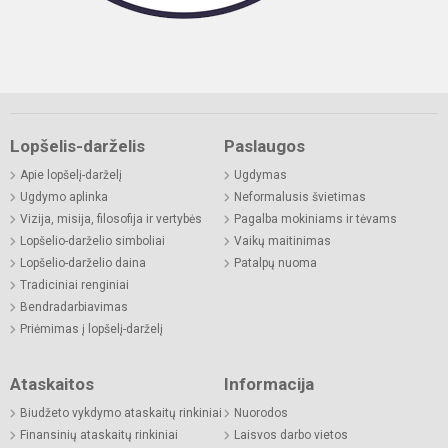
Lopšelis-darželis
Paslaugos
Apie lopšelį-darželį
Ugdymas
Ugdymo aplinka
Neformalusis švietimas
Vizija, misija, filosofija ir vertybės
Pagalba mokiniams ir tėvams
Lopšelio-darželio simboliai
Vaikų maitinimas
Lopšelio-darželio daina
Patalpų nuoma
Tradiciniai renginiai
Bendradarbiavimas
Priėmimas į lopšelį-darželį
Ataskaitos
Informacija
Biudžeto vykdymo ataskaitų rinkiniai
Nuorodos
Finansinių ataskaitų rinkiniai
Laisvos darbo vietos