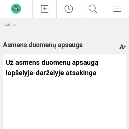
Paieška
Men
Titulinis
Asmens duomenų apsauga
Už asmens duomenų apsaugą
lopšelyje-darželyje atsakinga