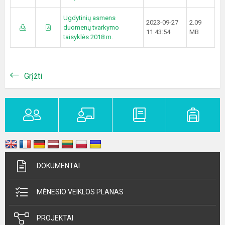
Ugdytinių asmens
2023-09-27
2.09
duomenų tvarkymo
11:43:54
MB
taisyklės 2018 m.
Grįžti
DOKUMENTAI
MĖNESIO VEIKLOS PLANAS
PROJEKTAI