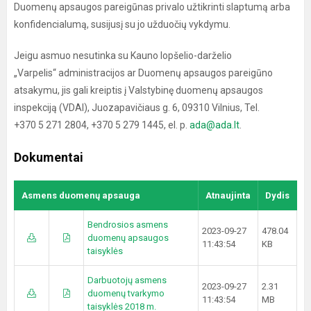
Duomenų apsaugos pareigūnas privalo užtikrinti slaptumą arba
konfidencialumą, susijusį su jo užduočių vykdymu.
Jeigu asmuo nesutinka su Kauno lopšelio-darželio
„Varpelis“ administracijos ar Duomenų apsaugos pareigūno
atsakymu, jis gali kreiptis į Valstybinę duomenų apsaugos
inspekciją (VDAI), Juozapavičiaus g. 6, 09310 Vilnius, Tel.
+370 5 271 2804, +370 5 279 1445, el. p.
ada@ada.lt
.
Dokumentai
Asmens duomenų apsauga
Atnaujinta
Dydis
Bendrosios asmens
2023-09-27
478.04
duomenų apsaugos
11:43:54
KB
taisyklės
Darbuotojų asmens
2023-09-27
2.31
duomenų tvarkymo
11:43:54
MB
taisyklės 2018 m.