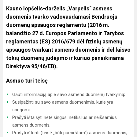
Kauno lopšelis-darželis „Varpelis“ asmens
duomenis tvarko vadovaudamasi Bendruoju
duomenų apsaugos reglamentu (2016 m.
balandžio 27 d. Europos Parlamento ir Tarybos
reglamentas (ES) 2016/679 dėl fizinių asmenų
apsaugos tvarkant asmens duomenis ir dėl laisvo
tokių duomenų judėjimo ir kuriuo panaikinama
Direktyva 95/46/EB).
Asmuo turi teisę
Gauti informaciją apie savo asmens duomenų tvarkymą;
Susipažinti su savo asmens duomenimis, kurie yra
saugomi;
Prašyti ištaisyti neteisingus, netikslius ar neišsamius
asmens duomenis;
Prašyti ištrinti (teisė „būti pamirštam”) asmens duomenis;