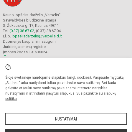
Kauno lopšelis-darželis „Varpelis“
Savivaldybės biudžetinė įstaiga
S. Žukausko g. 17, Kaunas 49311
Tel.
(0 37) 38 67 02
, (0 37) 38 67 04
El. p.
lopselisdarzelis@varpelisld.lt
Duomenys kaupiami ir saugomi
Juridinių asmenų registre
Įmonės kodas 191636824
© 2023. Kauno lopšelis-darželis Varpelis. Visos teisės saugomos.
Šioje svetainėje naudojame slapukus (angl. cookies). Paspaudę mygtuką
Kopijuoti turinį be raštiško įstaigos administracijos sutikimo griežtai draudžiama.
„Sutinku“ arba naršydami toliau patvirtinsite savo sutikimą. Bet kada
galėsite atšaukti savo sutikimą pakeisdami interneto naršyklės
Prieinamumo paraiška
Slapukų politika
nustatymus ir ištrindami įrašytus slapukus. Susipažinkite su
slapukų
politika
.
Sumanus būdas atnaujinti
mokyklos interneto
svetainę
NUSTATYMAI