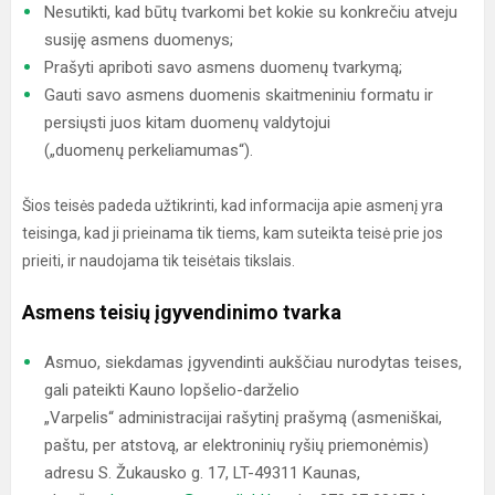
Nesutikti, kad būtų tvarkomi bet kokie su konkrečiu atveju
susiję asmens duomenys;
Prašyti apriboti savo asmens duomenų tvarkymą;
Gauti savo asmens duomenis skaitmeniniu formatu ir
persiųsti juos kitam duomenų valdytojui
(„duomenų perkeliamumas“).
Šios teisės padeda užtikrinti, kad informacija apie asmenį yra
teisinga, kad ji prieinama tik tiems, kam suteikta teisė prie jos
prieiti, ir naudojama tik teisėtais tikslais.
Asmens teisių įgyvendinimo tvarka
Asmuo, siekdamas įgyvendinti aukščiau nurodytas teises,
gali pateikti Kauno lopšelio-darželio
„Varpelis“ administracijai rašytinį prašymą (asmeniškai,
paštu, per atstovą, ar elektroninių ryšių priemonėmis)
adresu S. Žukausko g. 17, LT-49311 Kaunas,