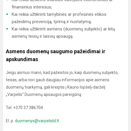
finansinius interesus;
Kai reikia užtikrinti tarnybinės ar profesinės etikos
pažeidimų prevenciją, tyrimą ir nustatymą;
Kai reikia užtikrinti asmens (duomenų subjekto) ar kitų
asmenų teisių ir laisvių apsaugą.
Asmens duomenų saugumo pažeidimai ir
apskundimas
Jeigu asmuo mano, kad pažeistos jo, kaip duomenų subjekto,
teisės, arba nori gauti daugiau informacijos apie asmens
duomenų tvarkymą, gali kreiptis į Kauno lopšelį-darželį
„Varpelis“ Duomenų apsaugos pareigūną:
Tel. +370 37 386704
El. p.
duomenys@varpelisld.lt