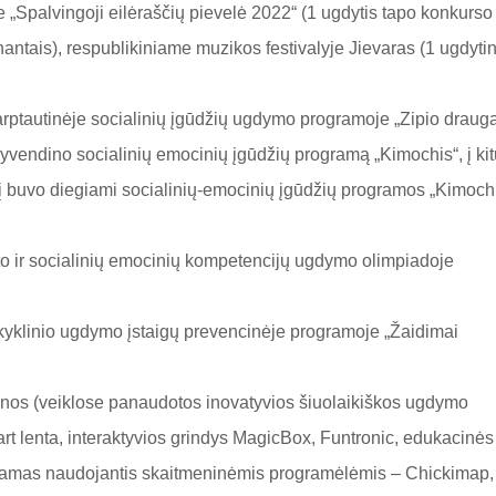
„Spalvingoji eilėraščių pievelė 2022“ (1 ugdytis tapo konkurso
nantais), respublikiniame muzikos festivalyje Jievaras (1 ugdytin
rptautinėje socialinių įgūdžių ugdymo programoje „Zipio drauga
gyvendino socialinių emocinių įgūdžių programą „Kimochis“, į kit
į buvo diegiami socialinių-emocinių įgūdžių programos „Kimoch
to ir socialinių emocinių kompetencijų ugdymo olimpiadoje
okyklinio ugdymo įstaigų prevencinėje programoje „Žaidimai
ienos (veiklose panaudotos inovatyvios šiuolaikiškos ugdymo
art lenta, interaktyvios grindys MagicBox, Funtronic, edukacinės
rinamas naudojantis skaitmeninėmis programėlėmis – Chickimap,