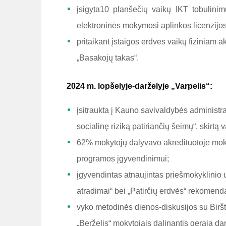
įsigyta10 planšečių vaikų IKT tobulini
elektroninės mokymosi aplinkos licenzijos,
pritaikant įstaigos erdves vaikų fiziniam 
„Basakojų takas“.
2024 m. lopšelyje-darželyje „Varpelis“:
įsitraukta į Kauno savivaldybės administr
socialinę riziką patiriančių šeimų“, skirtą 
62% mokytojų dalyvavo akredituotoje mok
programos įgyvendinimui;
įgyvendintas atnaujintas priešmokyklinio
atradimai“ bei „Patirčių erdvės“ rekomenda
vyko metodinės dienos-diskusijos su Biršto
„Berželis“ mokytojais dalinantis gerąja dar