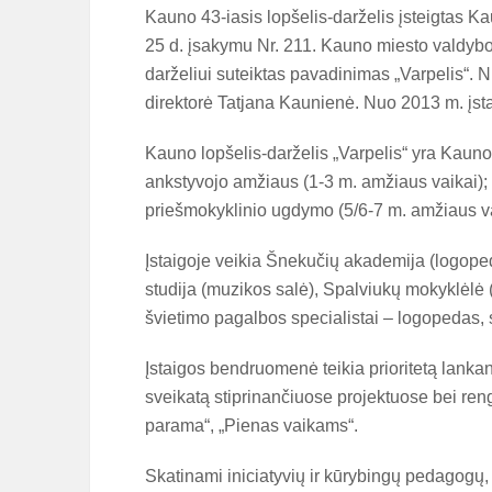
Kauno 43-iasis lopšelis-darželis įsteigtas K
25 d. įsakymu Nr. 211. Kauno miesto valdybo
darželiui suteiktas pavadinimas „Varpelis“. N
direktorė Tatjana Kaunienė. Nuo 2013 m. įsta
Kauno lopšelis-darželis „Varpelis“ yra Kauno E
ankstyvojo amžiaus (1-3 m. amžiaus vaikai); 
priešmokyklinio ugdymo (5/6-7 m. amžiaus va
Įstaigoje veikia Šnekučių akademija (logoped
studija (muzikos salė), Spalviukų mokyklėlė 
švietimo pagalbos specialistai – logopedas,
Įstaigos bendruomenė teikia prioritetą lanka
sveikatą stiprinančiuose projektuose bei ren
parama“, „Pienas vaikams“.
Skatinami iniciatyvių ir kūrybingų pedagogų, į