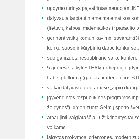
ugdymo turinys paįvairintas naudojant IKT 
dalyvauta tarptautiniame matematikos kon
(lietuvių kalbos, matematikos ir pasaulio 
gerinant vaikų komunikavimo, savarankiš
konkursuose ir kūrybinių darbų konkurse „
suorganizuota respublikinė vaikų konferen
5 grupėse taikyti STEAM gebėjimų ugdymo
Label platformą (gautas pradedančios ST
vaikai dalyvavo programose „Zipio draugai
įgyvendintos respublikinės programos ir pr
žaidynės“), organizuota Šeimų sporto šve
atnaujinti valgiaraščiai, užtikrinantys tau
vaikams;
įsigytos mokymosi priemonės, modernizuoto