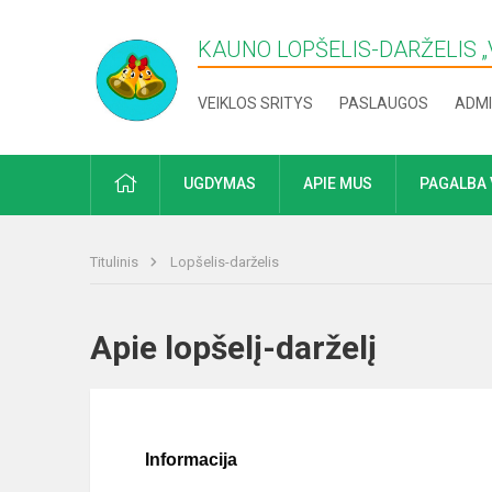
KAUNO LOPŠELIS-DARŽELIS „​
VEIKLOS SRITYS
PASLAUGOS
ADMI
PRADŽIA
UGDYMAS
APIE MUS
PAGALBA 
Titulinis
Lopšelis-darželis
Apie lopšelį-darželį
Informacija