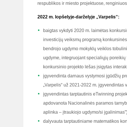
respublikos ir miesto projektuose, renginiuo
2022 m. lopšelyje-darželyje „Varpelis“:
baigtas vykdyti 2020 m. laimėtas konkur
investicijų veiksmų programą konkursinės
bendrojo ugdymo mokyklų veiklos tobulin
ugdyme, integruojant specialiųjų poreikių 
konkursinio projekto lėšas įsigytas intera
įgyvendinta darnaus vystymosi įgūdžių pr
„Varpelis“ už 2021-2022 m. įgyvendintas 
įgyvendintas tarptautinis eTwinning projek
apdovanota Nacionalinės paramos tarnybos 
aplinka – įtraukiojo ugdymo/si įgalinimas”)
dalyvauta tarptautiniame matematikos kon