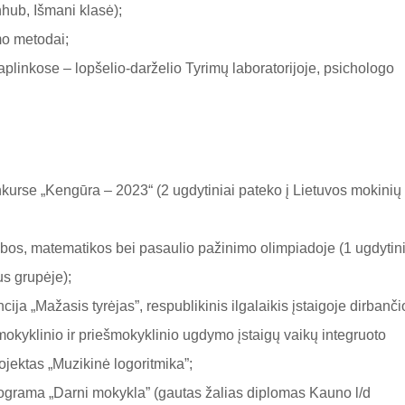
nhub, Išmani klasė);
o metodai;
plinkose – lopšelio-darželio Tyrimų laboratorijoje, psichologo
kurse „Kengūra – 2023“ (2 ugdytiniai pateko į Lietuvos mokinių
albos, matematikos bei pasaulio pažinimo olimpiadoje (1 ugdytin
s grupėje);
cija „Mažasis tyrėjas”,
respublikinis ilgalaikis įstaigoje dirbanči
okyklinio ir priešmokyklinio ugdymo įstaigų vaikų integruoto
jektas „Muzikinė logoritmika”;
ograma „Darni mokykla” (gautas žalias diplomas Kauno l/d