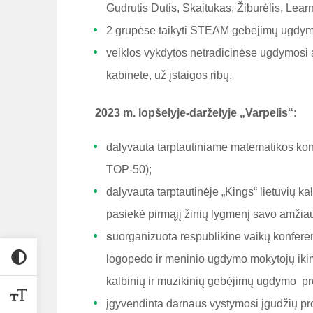
Gudrutis Dutis, Skaitukas, Žiburėlis, Lear
2 grupėse taikyti STEAM gebėjimų ugdym
veiklos vykdytos netradicinėse ugdymosi a
kabinete, už įstaigos ribų.
2023 m. lopšelyje-darželyje „Varpelis“:
dalyvauta tarptautiniame matematikos kon
TOP-50);
dalyvauta tarptautinėje „Kings“ lietuvių k
pasiekė pirmąjį žinių lygmenį savo amžiau
s
uorganizuota respublikinė vaikų konferen
logopedo ir meninio ugdymo mokytojų ikim
kalbinių ir muzikinių gebėjimų ugdymo pro
įgyvendinta darnaus vystymosi įgūdžių pr