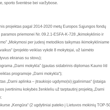
se, sporto šventėse bei varžybose.
sinis projektas pagal 2014-2020 metų Europos Sąjungos fondų
 paramos priemonei Nr. 09.2.1-ESFA-K-728 „Ikimokyklinio ir
imo” „Mokymosi per judesį metodikos taikymas ikimokykliniame
vaikus“ (projekto veiklas vykdė 8 mokytojai, už laimėto
ktyvus ekranas su stovu);
ograma „Darni mokykla” (gautas sidabrinis diplomas Kauno l/d
veiklas programoje „Darni mokykla“);
tas „Darni aplinka – įtraukiojo ugdymo(si) įgalinimas“ (įstaiga
įvertinimu kokybės ženkleliu už tarptautinį projektą „Darni
;
kurse „Kengūra“ (2 ugdytiniai pateko į Lietuvos mokinių TOP-50