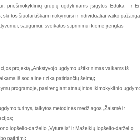
mui; priešmokyklinių grupių ugdytiniams įsigytos Eduka ir 
 skirtos šiuolaikiškam mokymuisi ir individualiai vaiko pažanga
aktyvumui, saugumui, sveikatos stiprinimui kieme įrengtas
acijos projektą „Ankstyvojo ugdymo užtikrinimas vaikams iš
vaikams iš socialinę riziką patiriančių šeimų;
ymų programoje, pasirengiant atnaujintos ikimokyklinio ugdym
 ugdymo turinys, taikytos metodinės medžiagos „Žaismė ir
cijos;
no lopšelio-darželio „Vyturėlis“ ir Mažeikių lopšelio-darželio
bo patirtimi;