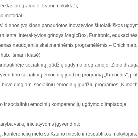
veiklas programoje „Darni mokykla“);
o metodai;
os” dienos (veiklose panaudotos inovatyvios šiuolaikiškos ugdy
art lenta, interaktyvios grindys MagicBox, Funtronic, edukacinės
rinamas naudojantis skaitmeninėmis programėlėmis – Chickimap,
nhub, Išmani klasė);
rptautinėje socialinių įgūdžių ugdymo programoje „Zipio drauga
gyvendino socialinių emocinių įgūdžių programą „Kimochis“, į kit
į buvo diegiami socialinių-emocinių įgūdžių programos „Kimoch
to ir socialinių emocinių kompetencijų ugdymo olimpiadoje
 taryba vaikų iniciatyvoms įgyvendinti;
jų, konferencijų metu su Kauno miesto ir respublikos mokytojais;