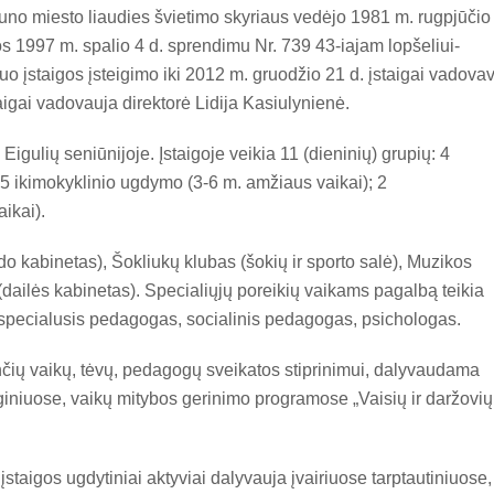
auno miesto liaudies švietimo skyriaus vedėjo 1981 m. rugpjūčio
s 1997 m. spalio 4 d. sprendimu Nr. 739 43-iajam lopšeliui-
uo įstaigos įsteigimo iki 2012 m. gruodžio 21 d. įstaigai vadova
igai vadovauja direktorė Lidija Kasiulynienė.
igulių seniūnijoje. Įstaigoje veikia 11 (dieninių) grupių: 4
5 ikimokyklinio ugdymo (3-6 m. amžiaus vaikai); 2
ikai).
o kabinetas), Šokliukų klubas (šokių ir sporto salė), Muzikos
(dailės kabinetas). Specialiųjų poreikių vaikams pagalbą teikia
 specialusis pedagogas, socialinis pedagogas, psichologas.
nčių vaikų, tėvų, pedagogų sveikatos stiprinimui, dalyvaudama
giniuose, vaikų mitybos gerinimo programose „Vaisių ir daržovių
staigos ugdytiniai aktyviai dalyvauja įvairiuose tarptautiniuose,