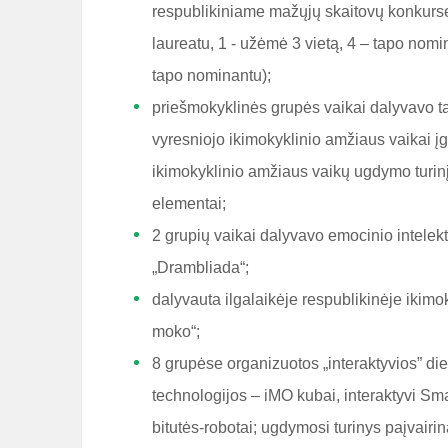
respublikiniame mažųjų skaitovų konkurse 
laureatu, 1 - užėmė 3 vietą, 4 – tapo nomi
tapo nominantu);
priešmokyklinės grupės vaikai dalyvavo ta
vyresniojo ikimokyklinio amžiaus vaikai į
ikimokyklinio amžiaus vaikų ugdymo turin
elementai;
2 grupių vaikai dalyvavo emocinio intelek
„Drambliada“;
dalyvauta ilgalaikėje respublikinėje ikim
moko“;
8 grupėse organizuotos „interaktyvios” d
technologijos – iMO kubai, interaktyvi Sm
bitutės-robotai; ugdymosi turinys paįvai