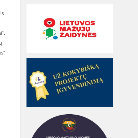
is
i“,
ų
is“