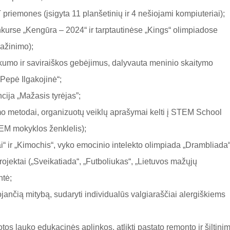
priemones (įsigyta 11 planšetinių ir 4 nešiojami kompiuteriai);
kurse „Kengūra – 2024“ ir tarptautinėse „Kings“ olimpiadose
pažinimo);
kumo ir saviraiškos gebėjimus, dalyvauta meninio skaitymo
Pepė Ilgakojinė“;
cija „Mažasis tyrėjas”;
 metodai, organizuotų veiklų aprašymai kelti į STEM School
EM mokyklos ženklelis);
“ ir „Kimochis“, vyko emocinio intelekto olimpiada „Drambliada“
ojektai („Sveikatiada“, „Futboliukas“, „Lietuvos mažųjų
ntė;
sojančią mitybą, sudaryti individualūs valgiaraščiai alergiškiems
s lauko edukacinės aplinkos, atlikti pastato remonto ir šiltini