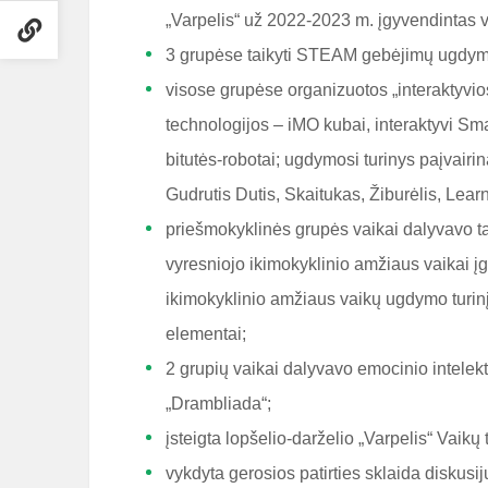
„Varpelis“ už 2022-2023 m. įgyvendintas 
3 grupėse taikyti STEAM gebėjimų ugdym
visose grupėse organizuotos „interaktyvi
technologijos – iMO kubai, interaktyvi Sm
bitutės-robotai; ugdymosi turinys paįvai
Gudrutis Dutis, Skaitukas, Žiburėlis, Lear
priešmokyklinės grupės vaikai dalyvavo ta
vyresniojo ikimokyklinio amžiaus vaikai į
ikimokyklinio amžiaus vaikų ugdymo turin
elementai;
2 grupių vaikai dalyvavo emocinio intelek
„Drambliada“;
įsteigta lopšelio-darželio „Varpelis“ Vaikų
vykdyta gerosios patirties sklaida diskusi