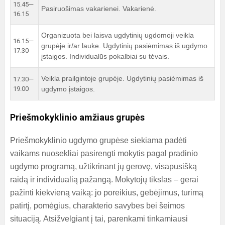
15.45—
Pasiruošimas vakarienei. Vakarienė.
16.15
Organizuota bei laisva ugdytinių ugdomoji veikla
16.15—
grupėje ir/ar lauke. Ugdytinių pasiėmimas iš ugdymo
17.30
įstaigos. Individualūs pokalbiai su tėvais.
Veikla prailgintoje grupėje. Ugdytinių pasiėmimas iš
17.30—
19.00
ugdymo įstaigos.
Priešmokyklinio amžiaus grupės
Priešmokyklinio ugdymo grupėse siekiama padėti
vaikams nuosekliai pasirengti mokytis pagal pradinio
ugdymo programą, užtikrinant jų gerovę, visapusišką
raidą ir individualią pažangą.
Mokytojų tikslas – gerai
pažinti kiekvieną vaiką: jo poreikius, gebėjimus, turimą
patirtį, pomėgius, charakterio savybes bei šeimos
situaciją. Atsižvelgiant į tai, parenkami tinkamiausi