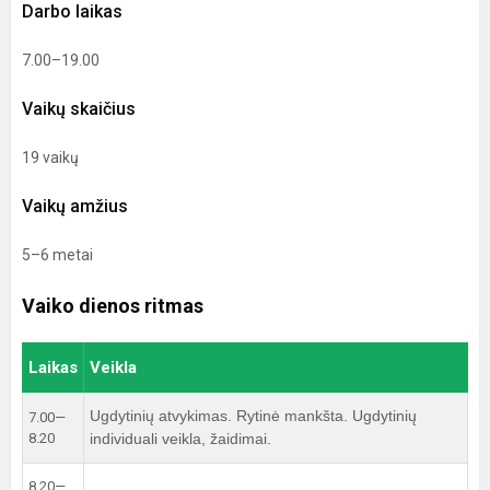
Darbo laikas
7.00–19.00
Vaikų skaičius
19 vaikų
Vaikų amžius
5–6 metai
Vaiko dienos ritmas
Laikas
Veikla
Ugdytinių atvykimas. Rytinė mankšta. Ugdytinių
7.00—
8.20
individuali veikla, žaidimai.
8.20—