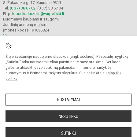
S. Žukausko g. 17, Kaunas 49311
Tel.
(0 37) 38 67 02
, (0 37) 38 67 04
El. p.
lopselisdarzelis@varpelisld.lt
Duomenys kaupiami ir saugomi
Juridinių asmenų registre
Įmonės kodas 191636824
© 2023. Kauno lopšelis-darželis Varpelis. Visos teisės saugomos.
Šioje svetainėje naudojame slapukus (angl. cookies). Paspaudę mygtuką
Kopijuoti turinį be raštiško įstaigos administracijos sutikimo griežtai draudžiama.
„Sutinku“ arba naršydami toliau patvirtinsite savo sutikimą. Bet kada
galėsite atšaukti savo sutikimą pakeisdami interneto naršyklės
Prieinamumo paraiška
Slapukų politika
nustatymus ir ištrindami įrašytus slapukus. Susipažinkite su
slapukų
politika
.
Sumanus būdas atnaujinti
mokyklos interneto
svetainę
NUSTATYMAI
NESUTINKU
SUTINKU