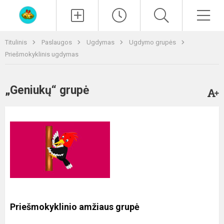
Paieška
Men
Titulinis
Paslaugos
Ugdymas
Ugdymo grupės
Priešmokyklinis ugdymas
„Geniukų“ grupė
Priešmokyklinio amžiaus grupė