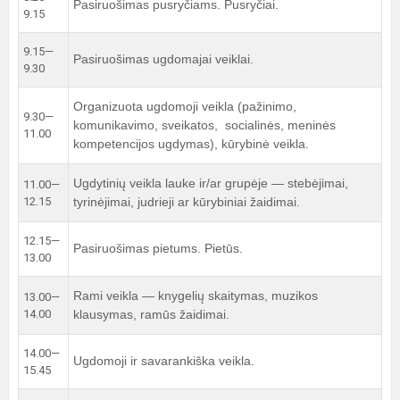
Pasiruošimas pusryčiams. Pusryčiai.
9.15
9.15—
Pasiruošimas ugdomajai veiklai.
9.30
Organizuota ugdomoji veikla (pažinimo,
9.30—
komunikavimo, sveikatos, socialinės, meninės
11.00
kompetencijos ugdymas), kūrybinė veikla.
Ugdytinių veikla lauke ir/ar grupėje — stebėjimai,
11.00—
12.15
tyrinėjimai, judrieji ar kūrybiniai žaidimai.
12.15—
Pasiruošimas pietums. Pietūs.
13.00
Rami veikla — knygelių skaitymas, muzikos
13.00—
14.00
klausymas, ramūs žaidimai.
14.00—
Ugdomoji ir savarankiška veikla.
15.45