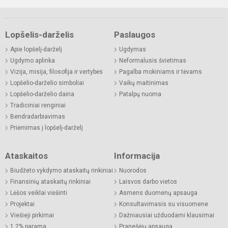
Lopšelis-darželis
Paslaugos
Apie lopšelį-darželį
Ugdymas
Ugdymo aplinka
Neformalusis švietimas
Vizija, misija, filosofija ir vertybės
Pagalba mokiniams ir tėvams
Lopšelio-darželio simboliai
Vaikų maitinimas
Lopšelio-darželio daina
Patalpų nuoma
Tradiciniai renginiai
Bendradarbiavimas
Priėmimas į lopšelį-darželį
Ataskaitos
Informacija
Biudžeto vykdymo ataskaitų rinkiniai
Nuorodos
Finansinių ataskaitų rinkiniai
Laisvos darbo vietos
Lėšos veiklai viešinti
Asmens duomenų apsauga
Projektai
Konsultavimasis su visuomene
Viešieji pirkimai
Dažniausiai užduodami klausimai
1,2% parama
Pranešėjų apsauga