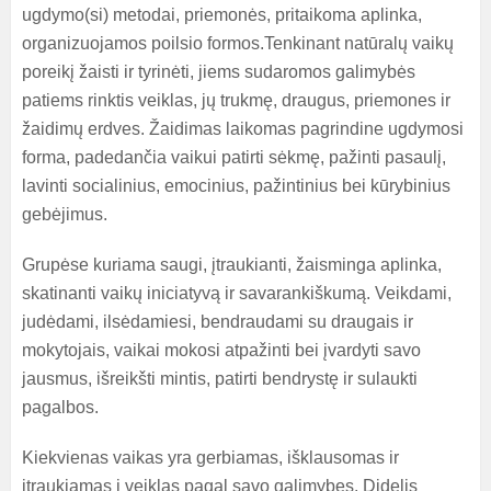
ugdymo(si) metodai, priemonės, pritaikoma aplinka,
organizuojamos poilsio formos.
Tenkinant natūralų vaikų
poreikį žaisti ir tyrinėti, jiems sudaromos galimybės
patiems rinktis veiklas, jų trukmę, draugus, priemones ir
žaidimų erdves. Žaidimas laikomas pagrindine ugdymosi
forma, padedančia vaikui patirti sėkmę, pažinti pasaulį,
lavinti socialinius, emocinius, pažintinius bei kūrybinius
gebėjimus.
Grupėse kuriama saugi, įtraukianti, žaisminga aplinka,
skatinanti vaikų iniciatyvą ir savarankiškumą. Veikdami,
judėdami, ilsėdamiesi, bendraudami su draugais ir
mokytojais, vaikai mokosi atpažinti bei įvardyti savo
jausmus, išreikšti mintis, patirti bendrystę ir sulaukti
pagalbos.
Kiekvienas vaikas yra gerbiamas, išklausomas ir
įtraukiamas į veiklas pagal savo galimybes. Didelis