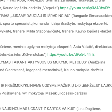
 – IMO KUBŲ PAGALBA” (Kamilija Žambaitė, mokytoja; Eirūnė
, Kauno lopšelis-darželis „Varpelis”)
https://youtu.be/8q0MA3fwlRY
IMAS „JUDAME DAUGIAU IR IŠRADINGIAU” (Danguolė Simanauskien
ė; sporto specialistų komanda: Idalija Braškytė, mokytoja ekspertė;
vykaitė, trenerė; Milda Steponavičiūtė, trenerė, Kauno lopšelis-darželi
enė, meninio ugdymo mokytoja ekspertė; Asta Valaitė, direktoria
elis-darželis „Kūlverstukas“)
https://youtu.be/d9o5-b4flnE
OKYMAS TAIKANT AKTYVUOSIUS MOKYMO METODUS” (Andželina
ė Giedraitienė, logopedė metodininkė, Kauno mokykla-darželis
 IR PRIEŠMOKYKLINIAME UGDYME MAŽEIKIŲ L-D „BERŽELIS” LAUK
Poškuvienė, vyr. mokytoja, Mažeikių lopšelis-darželis
NAUDINGUMAS UGDANT Z KARTOS VAIKUS’’ (Lina Dagilienė,