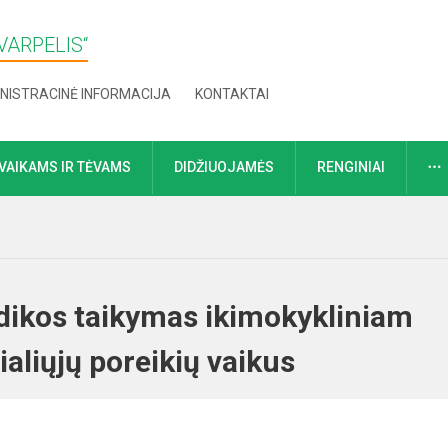
VARPELIS“
NISTRACINĖ INFORMACIJA
KONTAKTAI
VAIKAMS IR TĖVAMS
DIDŽIUOJAMĖS
RENGINIAI
dikos taikymas ikimokykliniam
ialiųjų poreikių vaikus