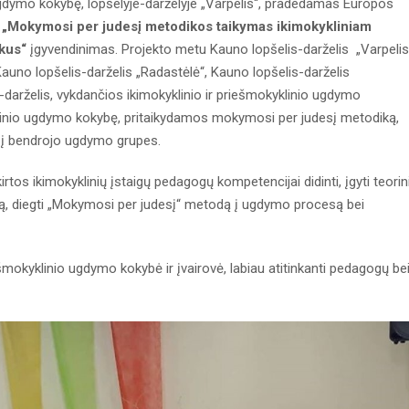
o ugdymo kokybę, lopšelyje-darželyje „Varpelis“, pradedamas Europos
o
„Mokymosi per judesį metodikos taikymas ikimokykliniam
ikus“
įgyvendinimas. Projekto metu Kauno lopšelis-darželis „Varpelis
Kauno lopšelis-darželis „Radastėlė“, Kauno lopšelis-darželis
-darželis, vykdančios ikimokyklinio ir priešmokyklinio ugdymo
klinio ugdymo kokybę, pritaikydamos mokymosi per judesį metodiką,
s į bendrojo ugdymo grupes.
tos ikimokyklinių įstaigų pedagogų kompetencijai didinti, įgyti teorin
tinklą, diegti „Mokymosi per judesį“ metodą į ugdymo procesą bei
šmokyklinio ugdymo kokybė ir įvairovė, labiau atitinkanti pedagogų be