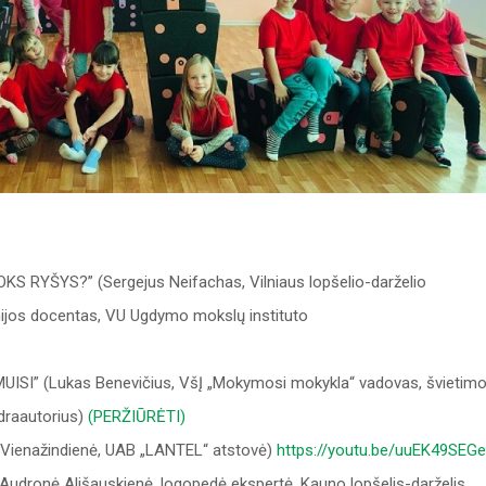
RYŠYS?” (Sergejus Neifachas, Vilniaus lopšelio-darželio
emijos docentas, VU Ugdymo mokslų instituto
” (Lukas Benevičius, VšĮ „Mokymosi mokykla“ vadovas, švietim
draautorius)
(PERŽIŪRĖTI)
 Vienažindienė, UAB „LANTEL“ atstovė)
https://youtu.be/uuEK49SEG
onė Ališauskienė, logopedė ekspertė, Kauno lopšelis-darželis