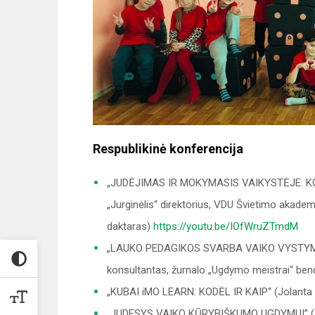
Respublikinė konferencija
„JUDĖJIMAS IR MOKYMASIS VAIKYSTĖJE: KOKS 
„Jurginėlis“ direktorius, VDU Švietimo akad
daktaras)
https://youtu.be/IOfWruZTmdM
„LAUKO PEDAGIKOS SVARBA VAIKO VYSTYMUISI
konsultantas, žurnalo „Ugdymo meistrai“ ben
„KUBAI iMO LEARN: KODĖL IR KAIP“ (Jolanta
„JUDESYS VAIKO KŪRYBIŠKUMO UGDYMUI” (Audr