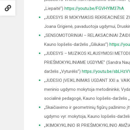
„Liepaitė”)
https://youtu.be/FGVHYlM37hA
„JUDESYS IR MOKYMASIS REKREACINĖSE ZONO
Joana Grigienė, pavaduotoja ugdymui, Druskini
„SENSOMOTORINIAI – RELAKSACINIAI ŽAIDIMA
Kauno lopšelis-darželis „Giliukas”)
https://yo
„JUDESYS – MUZIKOS KLAUSYMOSI METODI
PRIEŠMOKYKLINIAME UGDYME” (Sandra Naujok
darželis „Vyturėlis”)
https://youtu.be/sbLHz
„JUDESIO ĮVEIKLINIMAS UGDANT XXI a. VAIKUS
meninio ugdymo mokytoja metodininkė; Vyda Š
socialinė pedagogė, Kauno lopšelis-darželis 
„Skaičiavimo ir geometrinių figūrų pažinimo 
ugdymo vyr. mokytoja, Kauno lopšelis-darželi
„IKIMOKYKLINIO IR PRIEŠMOKYKLINIO AMŽIA