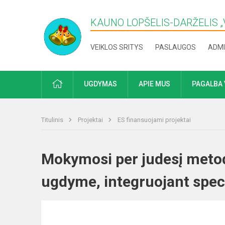
KAUNO LOPŠELIS-DARŽELIS „​
VEIKLOS SRITYS
PASLAUGOS
ADMI
PRADŽIA
UGDYMAS
APIE MUS
PAGALBA 
Titulinis
Projektai
ES finansuojami projektai
Mokymosi per judesį meto
ugdyme, integruojant spec