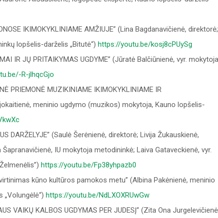
SE IKIMOKYKLINIAME AMŽIUJE” (Lina Bagdanavičienė, direktorė;
nkų lopšelis-darželis „Bitutė“)
https://youtu.be/kosj8cPUySg
I IR JŲ PRITAIKYMAS UGDYME” (Jūratė Balčiūnienė, vyr. mokytoja
utu.be/-R-jlhqcGjo
NĖ PRIEMONĖ MUZIKINIAME IKIMOKYKLINIAME IR
aitienė, meninio ugdymo (muzikos) mokytoja, Kauno lopšelis-
VVkwXc
 DARŽELYJE” (Saulė Šerėnienė, direktorė; Livija Žukauskienė,
apranavičienė, IU mokytoja metodininkė; Laiva Gataveckienė, vyr.
„Želmenėlis”)
https://youtu.be/Fp38yhpazb0
įtvirtinimas kūno kultūros pamokos metu” (Albina Pakėnienė, meninio
s „Volungėlė“)
https://youtu.be/NdLXOXRUwGw
US VAIKŲ KALBOS UGDYMAS PER JUDESĮ” (Zita Ona Jurgelevičienė