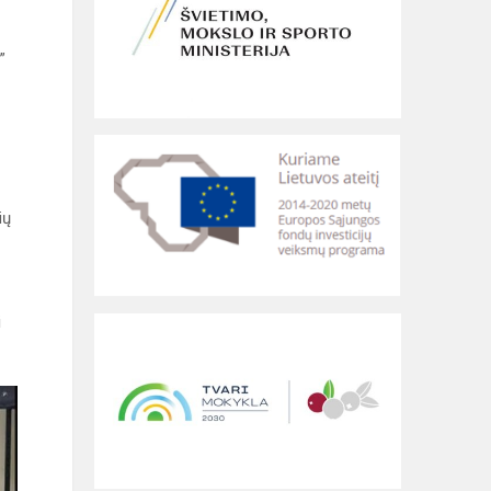
”
ių
i