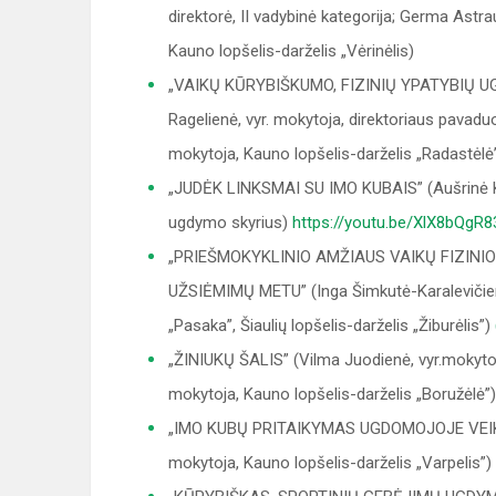
direktorė, II vadybinė kategorija; Germa Ast
Kauno lopšelis-darželis „Vėrinėlis)
„VAIKŲ KŪRYBIŠKUMO, FIZINIŲ YPATYBIŲ 
Ragelienė, vyr. mokytoja, direktoriaus pavaduo
mokytoja, Kauno lopšelis-darželis „Radastėlė
„JUDĖK LINKSMAI SU IMO KUBAIS” (Aušrinė Ku
ugdymo skyrius)
https://youtu.be/XlX8bQgR8
„PRIEŠMOKYKLINIO AMŽIAUS VAIKŲ FIZIN
UŽSIĖMIMŲ METU” (Inga Šimkutė-Karalevičienė,
„Pasaka”, Šiaulių lopšelis-darželis „Žiburėlis”)
„ŽINIUKŲ ŠALIS” (Vilma Juodienė, vyr.mokytoja;
mokytoja, Kauno lopšelis-darželis „Boružėlė”
„IMO KUBŲ PRITAIKYMAS UGDOMOJOJE VEIKLOJE
mokytoja, Kauno lopšelis-darželis „Varpelis”)