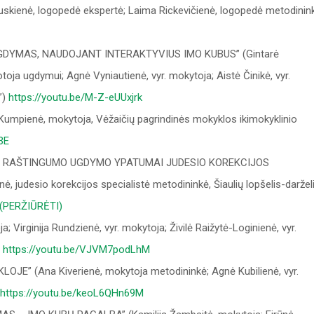
rauskienė, logopedė ekspertė; Laima Rickevičienė, logopedė metodinin
UGDYMAS, NAUDOJANT INTERAKTYVIUS IMO KUBUS” (Gintarė
toja ugdymui; Agnė Vyniautienė, vyr. mokytoja; Aistė Činikė, vyr.
”)
https://youtu.be/M-Z-eUUxjrk
mpienė, mokytoja, Vėžaičių pagrindinės mokyklos ikimokyklinio
3E
IO RAŠTINGUMO UGDYMO YPATUMAI JUDESIO KOREKCIJOS
 judesio korekcijos specialistė metodininkė, Šiaulių lopšelis-daržel
(PERŽIŪRĖTI)
 Virginija Rundzienė, vyr. mokytoja; Živilė Raižytė-Loginienė, vyr.
)
https://youtu.be/VJVM7podLhM
” (Ana Kiverienė, mokytoja metodininkė; Agnė Kubilienė, vyr.
https://youtu.be/keoL6QHn69M