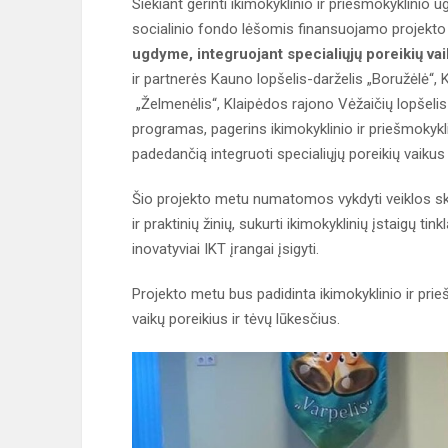
Siekiant gerinti ikimokyklinio ir priešmokyklini
socialinio fondo lėšomis finansuojamo projekt
ugdyme, integruojant specialiųjų poreikių va
ir partnerės Kauno lopšelis-darželis „Boružėlė“, 
„Želmenėlis“, Klaipėdos rajono Vėžaičių lopšelis
programas, pagerins ikimokyklinio ir priešmoky
padedančią integruoti specialiųjų poreikių vaiku
Šio projekto metu numatomos vykdyti veiklos skir
ir praktinių žinių, sukurti ikimokyklinių įstaigų 
inovatyviai IKT įrangai įsigyti.
Projekto metu bus padidinta ikimokyklinio ir prie
vaikų poreikius ir tėvų lūkesčius.