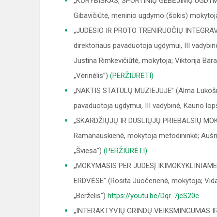
„KŪRYBIŠKAS, SPORTINIŲ GEBĖJIMŲ UGDYMAS
Gibavičiūtė, meninio ugdymo (šokis) mokytoja
„JUDESIO IR PROTO TRENIRUOČIŲ INTEGRAV
direktoriaus pavaduotoja ugdymui, III vadybin
Justina Rimkevičiūtė, mokytoja; Viktorija Bara
„Vėrinėlis”)
(PERŽIŪRĖTI)
„NAKTIS STATULŲ MUZIEJUJE” (Alma Lukošiūni
pavaduotoja ugdymui, III vadybinė, Kauno lopš
„SKARDŽIŲJŲ IR DUSLIŲJŲ PRIEBALSIŲ M
Ramanauskienė, mokytoja metodininkė; Aušrin
„Šviesa”)
(PERŽIŪRĖTI)
„MOKYMASIS PER JUDESĮ IKIMOKYKLINIAME
ERDVĖSE” (Rosita Juočerienė, mokytoja; Vida 
„Berželis”)
https://youtu.be/Dqr-7jcS20c
„INTERAKTYVIŲ GRINDŲ VEIKSMINGUMAS IR 