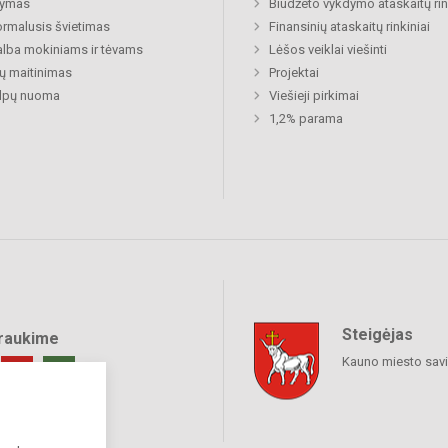
ymas
Biudžeto vykdymo ataskaitų rin
rmalusis švietimas
Finansinių ataskaitų rinkiniai
lba mokiniams ir tėvams
Lėšos veiklai viešinti
ų maitinimas
Projektai
alpų nuoma
Viešieji pirkimai
1,2% parama
Steigėjas
raukime
Kauno miesto sav