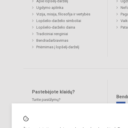
Apie lopšelį-darželį
Ugd
Ugdymo aplinka
Nefo
Vizija, misija, filosofija ir vertybės
Paga
Lopšelio-darželio simboliai
Vaik
Lopšelio-darželio daina
Pat
Tradiciniai renginiai
Bendradarbiavimas
Priėmimas į lopšelį-darželį
Pastebėjote klaidų?
Bend
Turite pasiūlymų?
RAŠYKITE