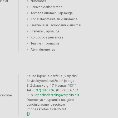
kiniai
Nuorodos
Laisvos darbo vietos
Asmens duomenų apsauga
Konsultavimasis su visuomene
Dažniausiai užduodami klausimai
Pranešėjų apsauga
Korupcijos prevencija
Teisinė informacija
Atviri duomenys
Kauno lopšelis-darželis „Varpelis“
Savivaldybės biudžetinė įstaiga
S. Žukausko g. 17, Kaunas 49311
Tel.
(0 37) 38 67 02
, (0 37) 38 67 04
El. p.
lopselisdarzelis@varpelisld.lt
ivaldybė
Duomenys kaupiami ir saugomi
Juridinių asmenų registre
Įmonės kodas 191636824