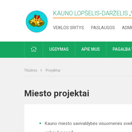
KAUNO LOPŠELIS-DARŽELIS „​
VEIKLOS SRITYS
PASLAUGOS
ADMI
PRADŽIA
UGDYMAS
APIE MUS
PAGALBA 
Titulinis
Projektai
Miesto projektai
Kauno miesto savivaldybės visuomenės sveik