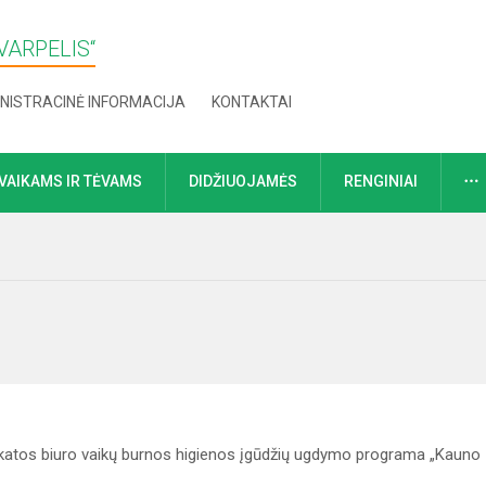
VARPELIS“
NISTRACINĖ INFORMACIJA
KONTAKTAI
VAIKAMS IR TĖVAMS
DIDŽIUOJAMĖS
RENGINIAI
atos biuro vaikų burnos higienos įgūdžių ugdymo programa „Kauno