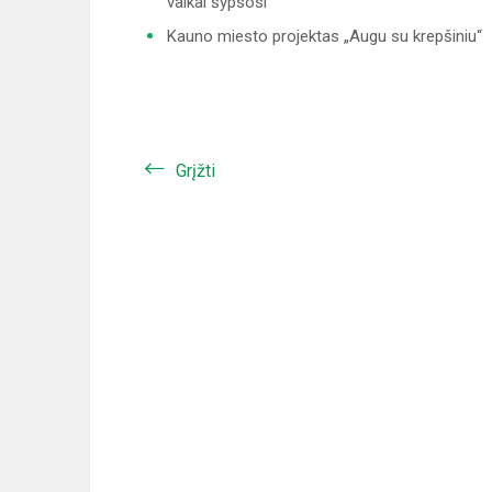
vaikai šypsosi“
Kauno miesto projektas „Augu su krepšiniu“
Grįžti